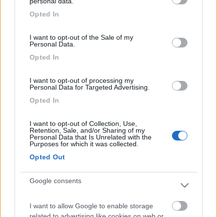
personal data.
grant or deny consent to Google and its third-party tags to
Opted In
Inserito il
13/01/2015
alle:
20:43:15
use your data for below specified purposes in below Google
grazie1000
consent section.
quote:
Risposta al messaggio di barbagianni7169 inserito in
I want to opt-out of the Sale of my
Personal Data.
data 13/01/2015 10:05:11 (
Visualizza messaggio in nuova
finestra
)
>
Opted In
> Narciso Ornella
I want to opt-out of processing my
PROMO
fino al 29/08/26
Personal Data for Targeted Advertising.
Opted In
I want to opt-out of Collection, Use,
Retention, Sale, and/or Sharing of my
Personal Data that Is Unrelated with the
Purposes for which it was collected.
Area Sosta Camper Orobie
Opted Out
Ardesio
(BG)
Ardesio si blocca
Google consents
I want to allow Google to enable storage
related to advertising like cookies on web or