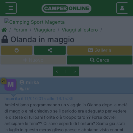
Forum
Viaggiare
Viaggi all'estero
Olanda in maggio
Galleria
Nuovo
Cerca
<
1
>
21
mirka
118
Inserito il
11/01/2015
alle:
16:15:39
Amici stiamo programmando un viaggio in Olanda dopo la metà
di maggio e mi chiedevo se il periodo era adeguato per vedere
le distese di tulipani fiorite o è troppo tardi?? Forse dovrei
anticipare le ferie?? Ci sono esperti di fioriture? Siamo già stati
in luglio in questo meraviglioso paese e abbiamo visto enormi