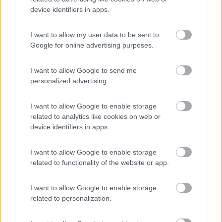
21
mirka
device identifiers in apps.
118
Inserito il
13/01/2015
alle:
22:02:50
I want to allow my user data to be sent to
Mille grazie a tutti ! Non so però se riesco ad anticipare le ferie
Google for online advertising purposes.
ho ricontrollato e dovremmo partire l'8 di maggio sperando in
una primavera tarda forse sarà possibile vedere qualche
I want to allow Google to send me
fiorellino sbocciato [:D][:D][:D] Mirka
personalized advertising.
13
Antopat
2219
I want to allow Google to enable storage
related to analytics like cookies on web or
Inserito il
13/01/2015
alle:
22:29:03
device identifiers in apps.
Andate tranquilli! Non ci sono più le stagioni di una volta![:D][:D]
E neanche le mezze stagioni... Antopat
I want to allow Google to enable storage
19
kind of blue
related to functionality of the website or app.
3480
Inserito il
13/01/2015
alle:
22:34:12
I want to allow Google to enable storage
Bè, se parti l'8 maggio, secondo me riesci a vedere ancora le
related to personalization.
fioriture; nel primo post avevi invece detto che saresti partita
dopo la metà di maggio! Come avevo detto, Keukenhof è