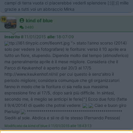
campi di terra vuota ci piacerebbe vederli splendere [:)][:)] mille
grazie a tutti voi un abbraccio Mirka
19
kind of blue
3480
Inserito il
11/01/2015
alle:
18:07:09
ttp://i61.tinypic.com/6eonrt.jpg "> stato l'anno scorso (2014)
solo per vedere (e fotografare) le fioriture: verso il 10 aprile era
tutto un fiore, stupendo. Dipende molto dal tempo (atmosferico)
ma generalmente aprile è il mese migliore. Considera che il
Parco di Keukenhof è aperto dal 20/3 al 17/5
http://www.keukenhof.nl/nl/ per cui questo è senz'altro il
periodo migliore; considera comunque che gli organizzatori
fanno in modo che la fioritura ci sia nella sua massima
espressione fino al 17/5, dopo sarà più difficile. In sintesi,
secondo me, è meglio se anticipi le ferie[^] Ecco due foto (fatte
il 9/4/2014) di quello che potrai vedere:
Ciao e buon giro
Pierluigi
**********************************************
Siediti al sole. Abdica e sii re di te stesso (Fernando Pessoa)
Modificato da kind of blue il 11/01/2015 alle 18:43:13