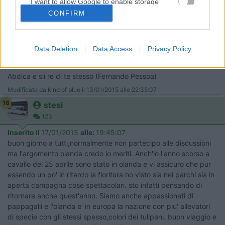
I want to allow Google to enable storage
aperto quest'anno fino al 17 maggio, per cui fino a quella data i
related to security, including authentication
fiori ci saranno. Ricordo che lo scorso aprile - i primi giorni -
CONFIRM
functionality and fraud prevention, and other
stavano mettendo dei bulbi nei campi che sarebbero fioriti
user protection.
verso la prima metà di maggio; così almeno mi avevano detto le
ragazze intente a sotterrare i bulbi[:)] Se trovo le foto, domani
Data Deletion
Data Access
Privacy Policy
le posto. Ciao notte Pierluigi
********************************************** Siediti al sole.
Abdica e sii re di te stesso (Fernando Pessoa)
Modificato da kind of blue il 13/01/2015 alle 22:35:07
16
stesi
123
Inserito il
17/01/2015
alle:
19:45:07
buon giorno a tutti,normalmente non partecipo alle discussioni
ma l'argomento olanda credo lo meriti. Anch'io l'anno scorso a
cavallo del 25 aprile sono stato in olanda e vi assicuro che pur
essendo un po' in ritardo la fioritura ho visto sia nei parchi sia in
aperta campagna cose spettacolari. sto infatti pensando di
ritornare anche quest'anno. Siamo anche appassionati di
pappagalli e l'olanda e' in europa la nazione con piu' allevatori
di specie con gli stessi spesso,colori dei tulipani. buon viaggio e