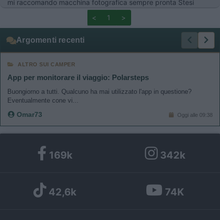
mi raccomando macchina fotografica sempre pronta Stesi
<
1
>
Argomenti recenti
ALTRO SUI CAMPER
App per monitorare il viaggio: Polarsteps
Buongiorno a tutti. Qualcuno ha mai utilizzato l'app in questione?
Eventualmente cone vi...
Omar73
Oggi alle 09:38
169k
342k
42,6k
74K