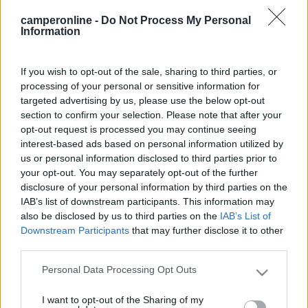
13
ornella222
camperonline -
Do Not Process My Personal
38
Information
Inserito il
11/01/2015
alle:
20:59:05
ciao, anche noi andiamo in olanda, ma abbiamo deciso di
andare dal 25/04 al 01/05 e penso che questo è il periodo più
If you wish to opt-out of the sale, sharing to third parties, or
giusto. se pensate di poter cambiare periodo ci potremmo
processing of your personal or sensitive information for
organizzare. a presto. [:D][:D]
targeted advertising by us, please use the below opt-out
quote:
Risposta al messaggio di mirka inserito in data
section to confirm your selection. Please note that after your
11/01/2015 16:15:39 (
Visualizza messaggio in nuova finestra
)
>
opt-out request is processed you may continue seeing
interest-based ads based on personal information utilized by
> Narciso Ornella
us or personal information disclosed to third parties prior to
your opt-out. You may separately opt-out of the further
17
barbagianni7169
disclosure of your personal information by third parties on the
5940
IAB’s list of downstream participants. This information may
Inserito il
13/01/2015
alle:
10:05:11
also be disclosed by us to third parties on the
IAB’s List of
Ciao, noi ci siamo stati dal 18 al 27 aprile 2014, i tulipani non
Downstream Participants
that may further disclose it to other
erano tutti in fiore ma siamo riusciti comunque a vederli, è uno
third parties.
spettacolo unico. Vi posto il diario, magari trovate qualche info
Personal Data Processing Opt Outs
utile.
https://www.camperonline.it/dia...
[:D][^][:p][:)][:X]
Please note that this website/app uses one or more Google
13
services and may gather and store information including but
ornella222
I want to opt-out of the Sharing of my
not limited to your visit or usage behaviour. You may click to
38