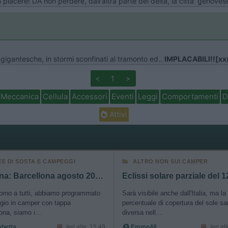
un piacere! DA non perdere, dall'altra parte del delta, la citta' genove
gigantesche, in stormi sconfinati al tramonto ed..
IMPLACABILI!![xx
<
1
>
Meccanica
Cellula
Accessori
Eventi
Leggi
Comportamenti
D
Attivi
EE DI SOSTA E CAMPEGGI
ALTRO NON SUI CAMPER
Spagna: Barcellona agosto 2026 - sosta e consigli
orno a tutti, abbiamo programmato
Sarà visibile anche dall'Italia, ma la
ggio in camper con tappa
percentuale di copertura del sole sa
ona, siamo i...
diversa nell...
abetta
Ieri alle: 15:49
Emme48
Ieri al