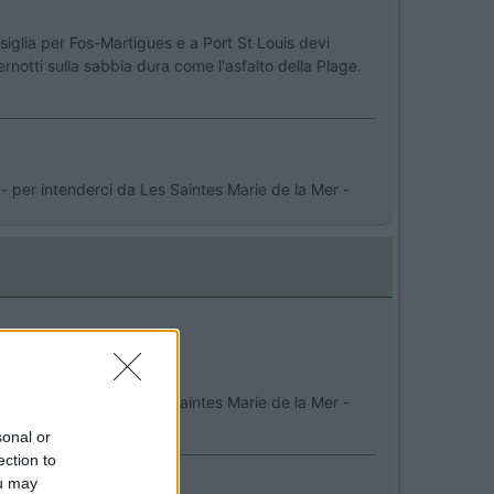
iglia per Fos-Martigues e a Port St Louis devi
ernotti sulla sabbia dura come l'asfalto della Plage.
 - per intenderci da Les Saintes Marie de la Mer -
 - per intenderci da Les Saintes Marie de la Mer -
sonal or
ection to
ou may