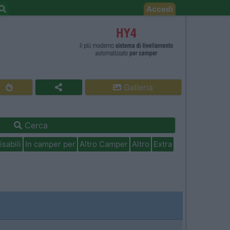
Accedi
Galleria
Cerca
isabili
In camper per
Altro Camper
Altro
Extra