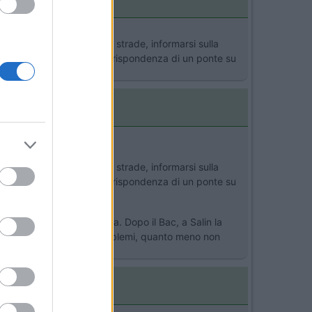
c du Barcarin ci sono DUE strade, informarsi sulla
 ricordo male proprio in corrispondenza di un ponte su
blue">id="size3">
c du Barcarin ci sono DUE strade, informarsi sulla
 ricordo male proprio in corrispondenza di un ponte su
blue">id="size3"> >
la strada è larga e asfaltata. Dopo il Bac, a Salin la
de la Mer non ci sono problemi, quanto meno non