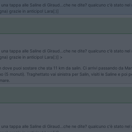
re una tappa alle Saline di Giraud...che ne dite? qualcuno c'è stato n
a) grazie in anticipo! Lara[:)]
re una tappa alle Saline di Giraud...che ne dite? qualcuno c'è stato n
a) grazie in anticipo! Lara[:)] >
 dove puoi sostare che sta 11 km da salin. Ci arrivi passando da Mars
 (5 monuti). Traghettato vai sinistra per Salin, visiti le Saline e poi p
 mare.
re una tappa alle Saline di Giraud...che ne dite? qualcuno c'è stato n