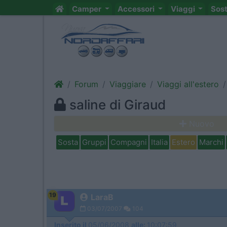
Camper
Accessori
Viaggi
Sos
Forum
Viaggiare
Viaggi all'estero
saline di Giraud
Nuovo
Sosta
Gruppi
Compagni
Italia
Estero
Marchi
19
LaraB
03/07/2007
104
Inserito il
05/06/2008
alle:
10:07:59