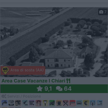
7
Area di sosta (AA)
Area Case Vacanze I Chiari
9,1
64
Servizi / Posizione