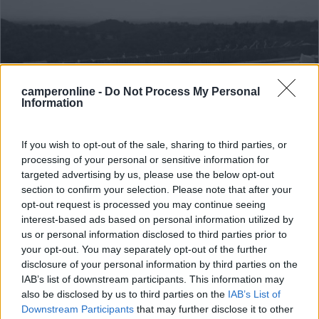
camperonline -
Do Not Process My Personal
Information
If you wish to opt-out of the sale, sharing to third parties, or
Area di sosta (AA)
processing of your personal or sensitive information for
targeted advertising by us, please use the below opt-out
Agricampeggio Gli Olmi
section to confirm your selection. Please note that after your
7
5
opt-out request is processed you may continue seeing
interest-based ads based on personal information utilized by
Servizi / Posizione
us or personal information disclosed to third parties prior to
your opt-out. You may separately opt-out of the further
disclosure of your personal information by third parties on the
IAB’s list of downstream participants. This information may
La struttura offre 6 posti per camper o caravan su
also be disclosed by us to third parties on the
IAB’s List of
brecci...
Downstream Participants
that may further disclose it to other