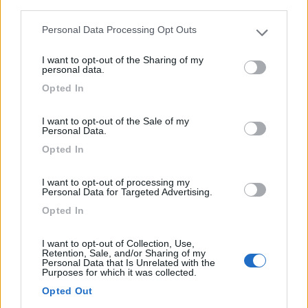
third parties.
Scansano (GR) - 26.9km
Località La Poderina 41
Personal Data Processing Opt Outs
Please note that this website/app uses one or more Google
services and may gather and store information including but
1
I want to opt-out of the Sharing of my
not limited to your visit or usage behaviour. You may click to
personal data.
grant or deny consent to Google and its third-party tags to
Opted In
use your data for below specified purposes in below Google
consent section.
I want to opt-out of the Sale of my
Personal Data.
Opted In
I want to opt-out of processing my
Personal Data for Targeted Advertising.
Opted In
Area di sosta (AA)
I want to opt-out of Collection, Use,
Podere il Casale
Retention, Sale, and/or Sharing of my
Personal Data that Is Unrelated with the
8,4
7
Purposes for which it was collected.
Opted Out
Servizi / Posizione