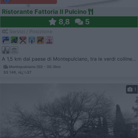
Ristorante Fattoria Il Pulcino
8,8
5
Servizi / Posizione
A 1,5 km dal paese di Montepulciano, tra le verdi colline...
Montepulciano (SI) - 30.3km
SS 146, nï¿½37
1