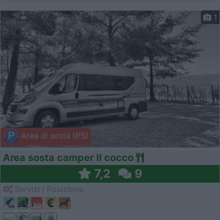
1
Area di sosta (PS)
Area sosta camper Il cocco
7,2
9
Servizi / Posizione