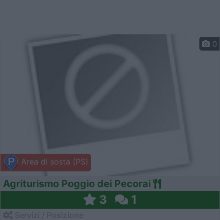
0
Area di sosta (PS)
Agriturismo Poggio dei Pecorai
3
1
Servizi / Posizione