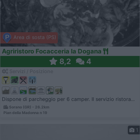
Area di sosta (PS)
Agriristoro Focacceria la Dogana
8,2
4
Servizi / Posizione
Dispone di parcheggio per 6 camper. Il servizio ristora...
Sorano (GR) - 26.2km
Pian della Madonna n 19
1