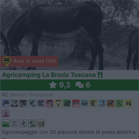
Area di sosta (AA)
Agricamping La Brada Toscana
9,3
6
Servizi / Posizione
Agricampeggio con 20 piazzole dotate di presa elettrica