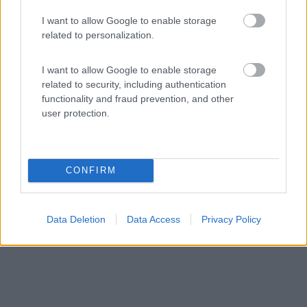
Agriturismo Le Roghete
I want to allow Google to enable storage
related to personalization.
0
Servizi / Posizione
I want to allow Google to enable storage
related to security, including authentication
functionality and fraud prevention, and other
user protection.
L'azienda biologica, dedita all'agricoltura e all'allevam...
Acquapendente (VT) - 28.3km
Via di Villa Rogheta, 137
CONFIRM
Data Deletion
Data Access
Privacy Policy