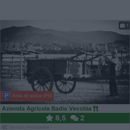
1
Area di sosta (PS)
Azienda Agricola Badia Vecchia
8,5
2
Servizi / Posizione