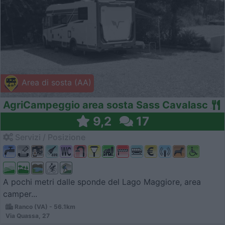
Area di sosta (AA)
AgriCampeggio area sosta Sass Cavalasc
9,2
17
Servizi / Posizione
A pochi metri dalle sponde del Lago Maggiore, area
camper...
Ranco (VA) - 56.1km
Via Quassa, 27