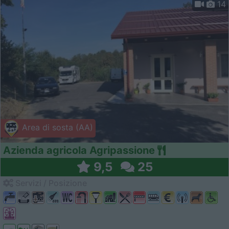
14
Area di sosta (AA)
Azienda agricola Agripassione
9,5
25
Servizi / Posizione