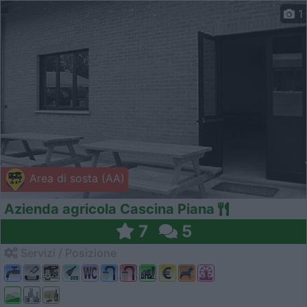
1
Area di sosta (AA)
Azienda agricola Cascina Piana
7
5
Servizi / Posizione