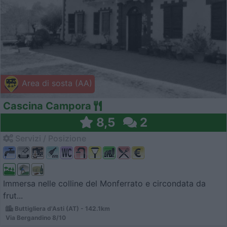
Area di sosta (AA)
Cascina Campora
8,5
2
Servizi / Posizione
Immersa nelle colline del Monferrato e circondata da
frut...
Buttigliera d'Asti (AT) - 142.1km
Via Bergandino 8/10