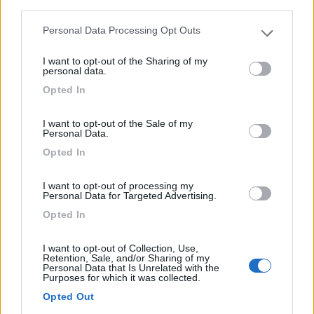
third parties.
Sulla strada statale 27 per il Gran Paradiso. L'azienda a...
Personal Data Processing Opt Outs
Please note that this website/app uses one or more Google
Gignod (AO) - 96.4km
services and may gather and store information including but
Frazione Buthier-Morï¿½, 5
I want to opt-out of the Sharing of my
not limited to your visit or usage behaviour. You may click to
personal data.
grant or deny consent to Google and its third-party tags to
Opted In
1
use your data for below specified purposes in below Google
consent section.
I want to opt-out of the Sale of my
Personal Data.
Opted In
I want to opt-out of processing my
Personal Data for Targeted Advertising.
Opted In
I want to opt-out of Collection, Use,
Retention, Sale, and/or Sharing of my
Area di sosta (AA)
Personal Data that Is Unrelated with the
Purposes for which it was collected.
Area sosta camper agriturismo Aquila Bianca
Opted Out