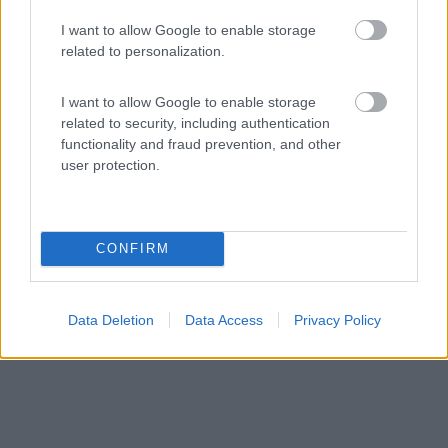
I want to allow Google to enable storage
related to personalization.
Area di sosta (PS)
I want to allow Google to enable storage
Agriturismo Tenuta Molino Taverna
related to security, including authentication
7,5
2
functionality and fraud prevention, and other
user protection.
Servizi / Posizione
CONFIRM
La tenuta sorge in Lomellina e dispone di 5 stalli, senza...
Cilavegna (PV) - 110.3km
Strada Vicinale della Galliana, 1
Data Deletion
Data Access
Privacy Policy