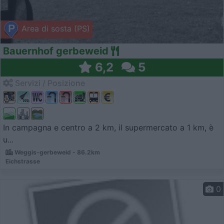
Area di sosta (PS)
Bauernhof gerbeweid
6,2
5
Servizi / Posizione
In campagna e centro a 2 km, il supermercato a 1 km, è
u...
Weggis-gerbeweid - 86.2km
Eichstrasse
0