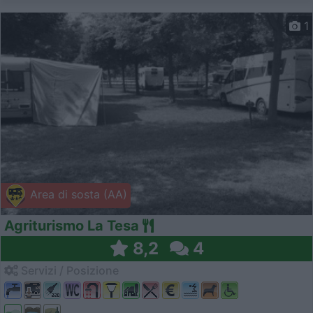
1
Area di sosta (AA)
Agriturismo La Tesa
8,2
4
Servizi / Posizione