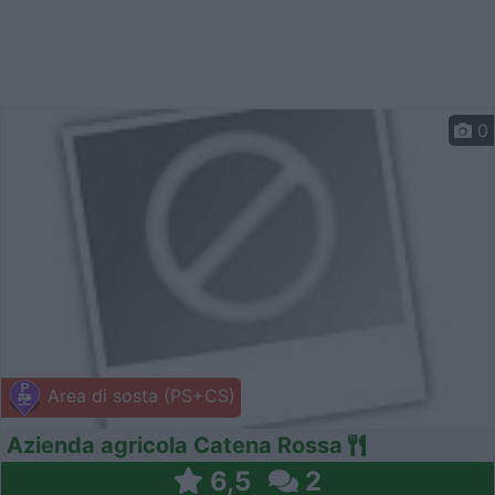
0
Area di sosta (PS+CS)
Azienda agricola Catena Rossa
6,5
2