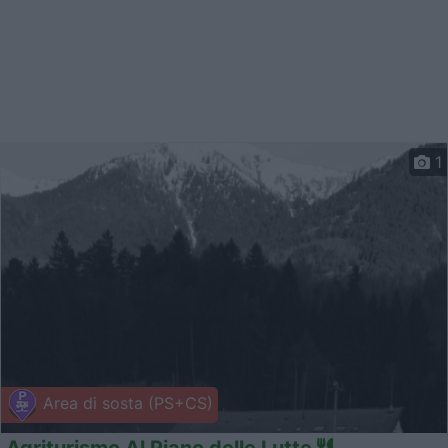
1
Area di sosta (PS+CS)
Agriturismo Al Piano delle Lutte