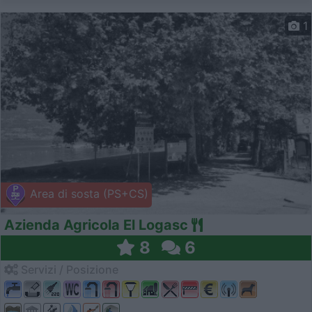
1
Area di sosta (PS+CS)
Azienda Agricola El Logasc
8
6
Servizi / Posizione