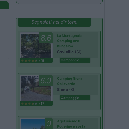
Segnalati nei dintorni
8.6
La Montagnola
Camping and
Bungalow
Sovicille
(SI)
Campeggio
(5)
6.9
Camping Siena
Colleverde
Siena
(SI)
Campeggio
(17)
9
Agriturismo Il
Poderino e sosta