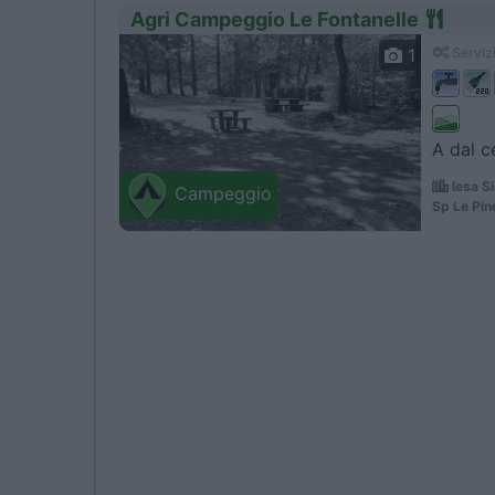
Agri Campeggio Le Fontanelle
1
Servizi
A dal c
Iesa Si
Campeggio
Sp Le Pin