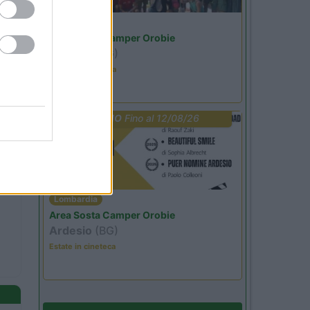
Lombardia
Area Sosta Camper Orobie
Ardesio
(BG)
Ardesio in scatola
PROMO
Fino al 12/08/26
Lombardia
Area Sosta Camper Orobie
Ardesio
(BG)
Estate in cineteca