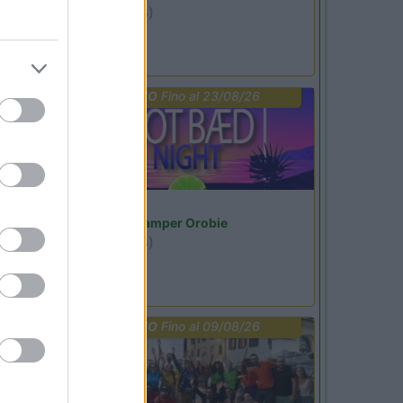
Ardesio
(BG)
Riscopri Ardesio
PROMO
Fino al 23/08/26
Lombardia
Area Sosta Camper Orobie
Ardesio
(BG)
Not baed night
PROMO
Fino al 09/08/26