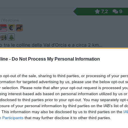
7,2
9
 / Posizione
tra le colline della Val d’Orcia e a circa 2 km...
ino (SI) - 17.3km
ine -
Do Not Process My Personal Information
 Tolli - Passo del Lume Spento
9,3
6
to opt-out of the sale, sharing to third parties, or processing of your per
formation for targeted advertising by us, please use the below opt-out s
 / Posizione
r selection. Please note that after your opt-out request is processed y
eing interest-based ads based on personal information utilized by us or
disclosed to third parties prior to your opt-out. You may separately opt-
losure of your personal information by third parties on the IAB’s list of
peggio con 20 piazzole dotate di presa elettrica d...
. This information may also be disclosed by us to third parties on the
IA
ano (GR) - 26.2km
Participants
that may further disclose it to other third parties.
inale della Valle, 56