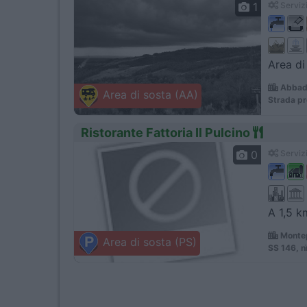
1
Servizi
Area di
Abbadi
Area di sosta (AA)
Strada pr
Ristorante Fattoria Il Pulcino
0
Servizi
A 1,5 k
Montep
Area di sosta (PS)
SS 146, 