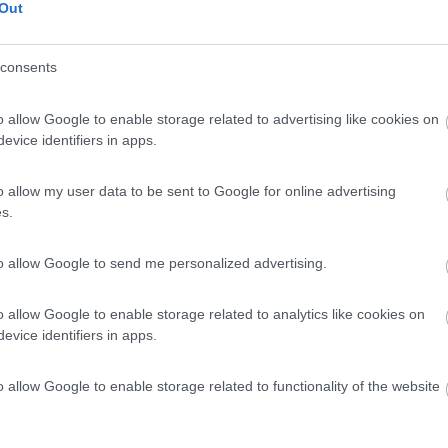
8,5
2
Out
 / Posizione
consents
o allow Google to enable storage related to advertising like cookies on
 agricola dedita all'allevamento di vacche maremma...
evice identifiers in apps.
lione della Pescaia (GR) - 32.7km
ascandona - Località Badia Vecchia
o allow my user data to be sent to Google for online advertising
s.
8,4
7
 / Posizione
to allow Google to send me personalized advertising.
o allow Google to enable storage related to analytics like cookies on
evice identifiers in apps.
co Naturale della Val d'Orcia, agricampeggio con 8...
 (SI) - 33.3km
o allow Google to enable storage related to functionality of the website
e il Casale 64
8,2
4