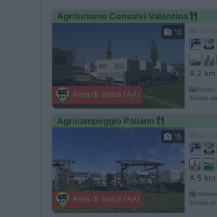
Agriturismo Consalvi Valentina
16
Servizi
A 2 km 
Fratta
Area di sosta (AA)
Strada de
Agricampeggio Paliano
15
Servizi
A 5 km 
Viterb
Area di sosta (AA)
Strada di 