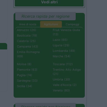
Vedi altri
Ricerca rapida per regione
Aree di sosta
Agriturismi
Campeggi
Abruzzo (26)
Friuli Venezia Giulia
(13)
Basilicata (19)
Lazio (65)
Calabria (25)
Liguria (29)
Campania (43)
Lombardia (49)
Emilia Romagna
(69)
Marche (54)
Molise (8)
Toscana (112)
Piemonte (63)
Trentino Alto Adige
(21)
Puglia (74)
Umbria (30)
Sardegna (33)
Valle d'Aosta (2)
Sicilia (34)
Veneto (80)