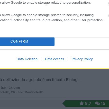
o allow Google to enable storage related to personalization.
 / Posizione
o allow Google to enable storage related to security, including
cation functionality and fraud prevention, and other user protection.
 nel cuore della Maremma toscana, l'agricampeggio ...
ano (GR) - 33.9km
a Vecchia 117 Bivio di Ravi
CONFIRM
6
1
 / Posizione
Data Deletion
Data Access
Privacy Policy
tà dell'azienda agricola è certificata Biologi...
 (SI) - 34.9km
ntello, 26 - Loc. Monticchiello
8,7
15