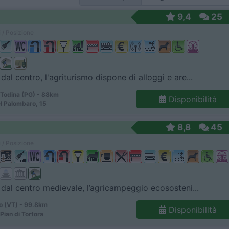
9,4
25
 / Posizione
dal centro, l'agriturismo dispone di alloggi e are...
 Todina (PG) - 88km
Disponibilità
l Palombaro, 15
8,8
45
 / Posizione
dal centro medievale, l’agricampeggio ecososteni...
o (VT) - 99.8km
Disponibilità
Pian di Tortora