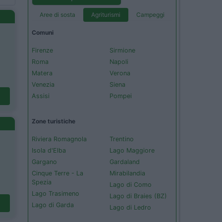
Aree di sosta
Agriturismi
Campeggi
Comuni
Firenze
Sirmione
Roma
Napoli
Matera
Verona
Venezia
Siena
Assisi
Pompei
Zone turistiche
Riviera Romagnola
Trentino
Isola d'Elba
Lago Maggiore
Gargano
Gardaland
Cinque Terre - La
Mirabilandia
Spezia
Lago di Como
Lago Trasimeno
Lago di Braies (BZ)
Lago di Garda
Lago di Ledro