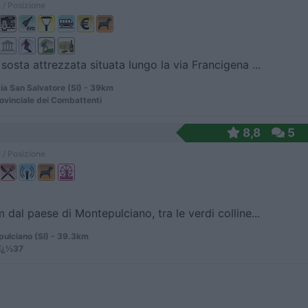
 / Posizione
 sosta attrezzata situata lungo la via Francigena ...
a San Salvatore (SI) - 39km
ovinciale dei Combattenti
8,8
5
 / Posizione
m dal paese di Montepulciano, tra le verdi colline...
ulciano (SI) - 39.3km
nï¿½37