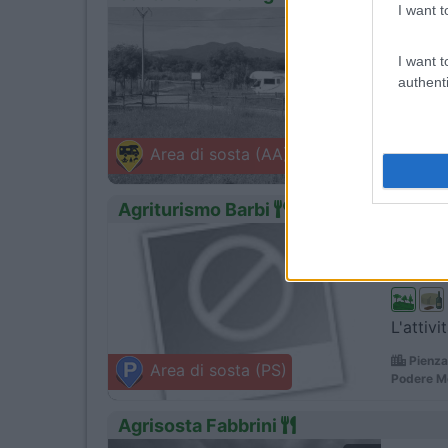
I want t
1
Servizi
I want t
authenti
Immerso
Gavorr
Area di sosta (AA)
Via Aureli
Agriturismo Barbi
0
Servizi
L'attivi
Pienza
Area di sosta (PS)
Podere Mo
Agrisosta Fabbrini