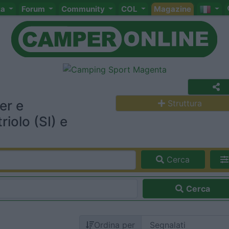
ta
Forum
Community
COL
Magazine
er e
Struttura
iolo (SI) e
Cerca
Cerca
Ordina per