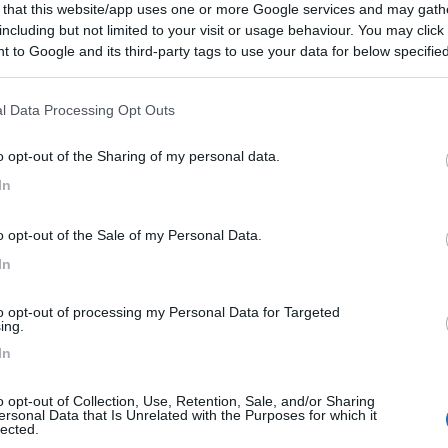
 that this website/app uses one or more Google services and may gath
7,5
2
including but not limited to your visit or usage behaviour. You may click 
 to Google and its third-party tags to use your data for below specifi
 / Posizione
ogle consent section.
l Data Processing Opt Outs
ampeggio è situato al limitare del bosco di propr...
o opt-out of the Sharing of my personal data.
ano (GR) - 27.5km
In
linaccio Giuncarico 12
o opt-out of the Sale of my Personal Data.
8
53
In
 / Posizione
to opt-out of processing my Personal Data for Targeted
ing.
In
dal centro storico di Siena, agriturismo con 8 pia...
iggioni (SI) - 30.4km
o opt-out of Collection, Use, Retention, Sale, and/or Sharing
ri del Lavoro, 12 - Frazione Uopini
ersonal Data that Is Unrelated with the Purposes for which it
lected.