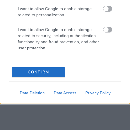
I want to allow Google to enable storage
related to personalization.
Area di sosta (AA)
Agriturismo Sa Murta
I want to allow Google to enable storage
related to security, including authentication
10
1
functionality and fraud prevention, and other
Servizi / Posizione
user protection.
Area di sosta c/o agriturismo
CONFIRM
Sennariolo (OR) - 768.1km
Località Peddio
Data Deletion
Data Access
Privacy Policy