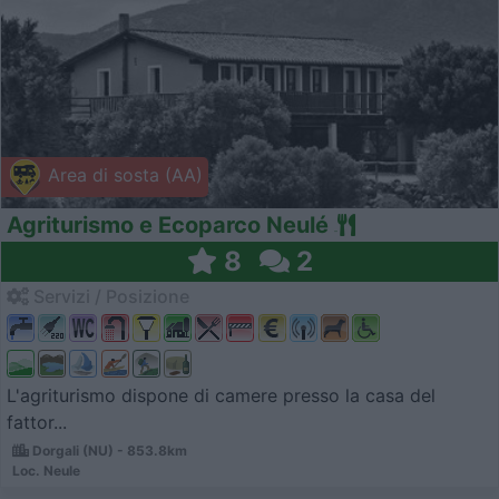
Area di sosta (AA)
Agriturismo e Ecoparco Neulé
8
2
Servizi / Posizione
L'agriturismo dispone di camere presso la casa del
fattor...
Dorgali (NU) - 853.8km
Loc. Neule