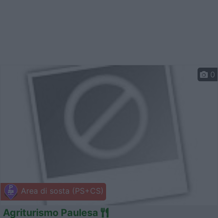
0
Area di sosta (PS+CS)
Agriturismo Paulesa