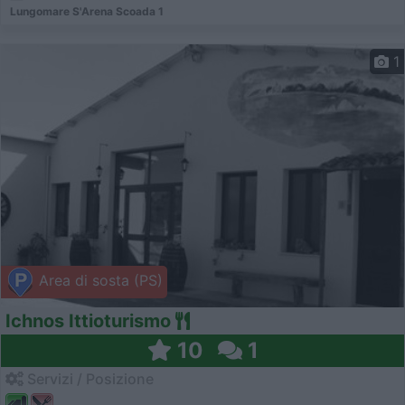
Lungomare S'Arena Scoada 1
1
Area di sosta (PS)
Ichnos Ittioturismo
10
1
Servizi / Posizione