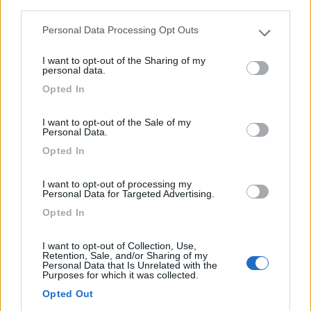
third parties.
Agriturismo con parcheggio per la sosta camper di una
Personal Data Processing Opt Outs
not...
Please note that this website/app uses one or more Google
services and may gather and store information including but
Riola Sardo (OR) - 762.2km
I want to opt-out of the Sharing of my
Strada Statale 292, km 117
not limited to your visit or usage behaviour. You may click to
personal data.
grant or deny consent to Google and its third-party tags to
Opted In
use your data for below specified purposes in below Google
1
consent section.
I want to opt-out of the Sale of my
Personal Data.
Opted In
I want to opt-out of processing my
Personal Data for Targeted Advertising.
Opted In
I want to opt-out of Collection, Use,
Retention, Sale, and/or Sharing of my
Personal Data that Is Unrelated with the
Area di sosta (PS+CS)
Purposes for which it was collected.
Opted Out
Agriturismo Margherita