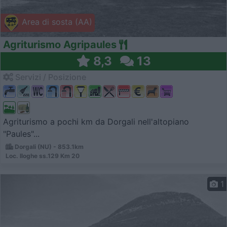
Area di sosta (AA)
Agriturismo Agripaules
8,3
13
Servizi / Posizione
Agriturismo a pochi km da Dorgali nell'altopiano
"Paules"...
Dorgali (NU) - 853.1km
Loc. Iloghe ss.129 Km 20
1