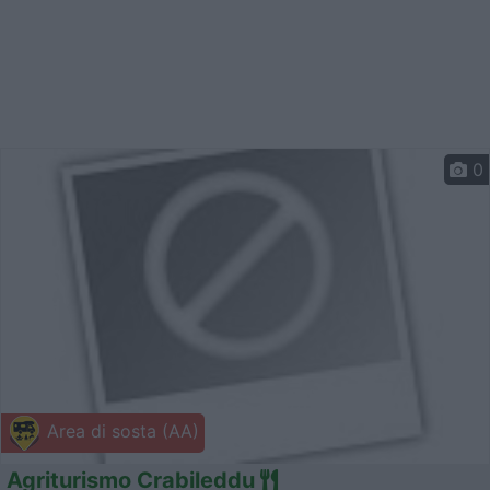
0
Area di sosta (AA)
Agriturismo Crabileddu