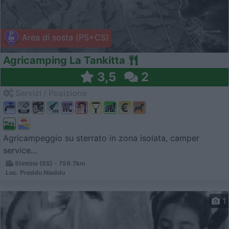
Area di sosta (PS+CS)
Agricamping La Tankitta
3,5
2
Servizi / Posizione
Agricampeggio su sterrato in zona isolata, camper
service...
Stintino (SS) - 759.7km
Loc. Preddu Nieddu
1