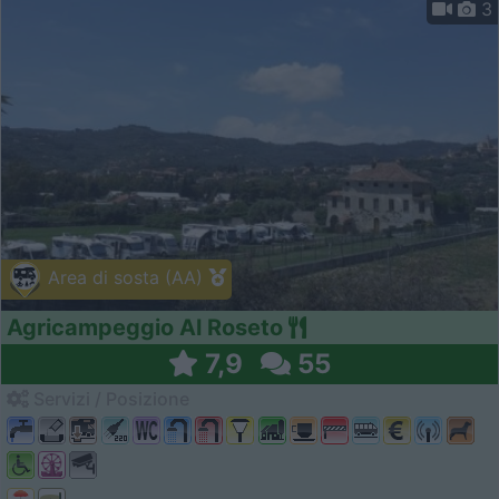
3
Area di sosta (AA)
Agricampeggio Al Roseto
7,9
55
Servizi / Posizione