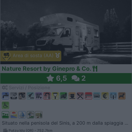
Area di sosta (AA)
Nature Resort by Ginepro & Co.
6,5
2
Servizi / Posizione
Situato nella penisola del Sinis, a 200 m dalla spiaggia ...
Putzu Idu (OR) - 752.7km