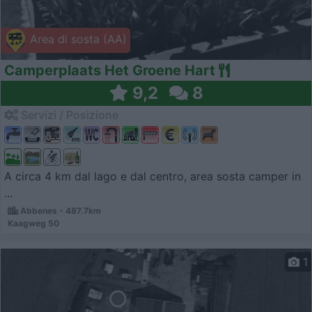
Area di sosta (AA)
Camperplaats Het Groene Hart
9,2
8
Servizi / Posizione
A circa 4 km dal lago e dal centro, area sosta camper in
...
Abbenes - 487.7km
Kaagweg 50
1