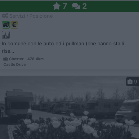
7
2
Servizi / Posizione
In comune con le auto ed i pullman (che hanno stalli
rise...
Chester - 478.4km
Castle Drive
9