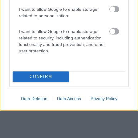
I want to allow Google to enable storage
Area di sosta (AA)
related to personalization.
Weingut Wolfgang Born
I want to allow Google to enable storage
5
2
related to security, including authentication
Servizi / Posizione
functionality and fraud prevention, and other
user protection.
A 200 metri da centro e dal supermercato, campeggio
CONFIRM
fatto...
Alzey-weinheim - 612.6km
Gutenbornerhof
Data Deletion
Data Access
Privacy Policy