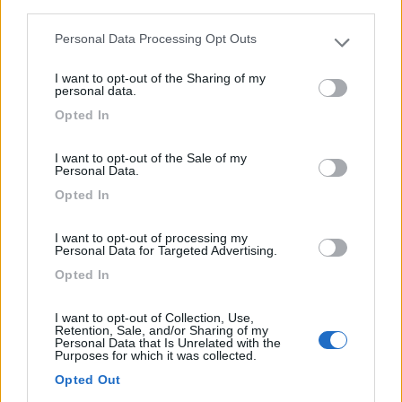
third parties.
Alle porte della Valle del Parco del Po, nei pressi della...
Personal Data Processing Opt Outs
Please note that this website/app uses one or more Google
Mandriole (RA) - 551.6km
services and may gather and store information including but
Via Alfredo Poggi, 8
I want to opt-out of the Sharing of my
not limited to your visit or usage behaviour. You may click to
personal data.
grant or deny consent to Google and its third-party tags to
Opted In
1
use your data for below specified purposes in below Google
consent section.
I want to opt-out of the Sale of my
Personal Data.
Opted In
I want to opt-out of processing my
Personal Data for Targeted Advertising.
Opted In
I want to opt-out of Collection, Use,
Retention, Sale, and/or Sharing of my
Area di sosta (PS+CS)
Personal Data that Is Unrelated with the
Purposes for which it was collected.
Camping Hoeve Nieuwkoop
Opted Out