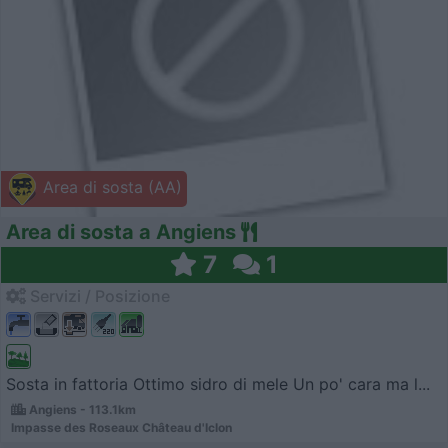
Area di sosta (AA)
Area di sosta a Angiens
7
1
Servizi / Posizione
Sosta in fattoria Ottimo sidro di mele Un po' cara ma l...
Angiens - 113.1km
Impasse des Roseaux Château d'Iclon