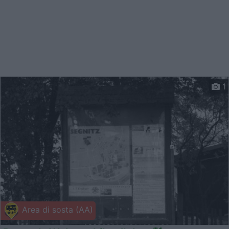
1
Area di sosta (AA)