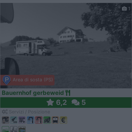
1
Area di sosta (PS)
Bauernhof gerbeweid
6,2
5
Servizi / Posizione