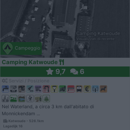
Campeggio
Camping Katwoude
9,7
6
Servizi / Posizione
Nel Waterland, a circa 3 km dall'abitato di
Monnickendam ...
Katwoude - 526.1km
Lagedijk 16