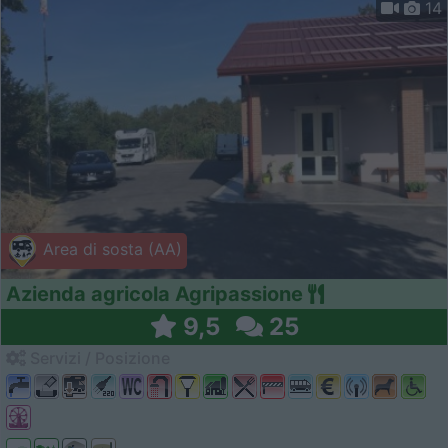
14
Area di sosta (AA)
Azienda agricola Agripassione
9,5
25
Servizi / Posizione