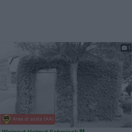
1
Area di sosta (AA)
Weingut Helmut Schreieck