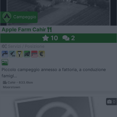
Campeggio
Apple Farm Cahir
10
2
Servizi / Posizione
Piccolo campeggio annesso a fattoria, a conduzione
famigl...
Cahir - 633.6km
Moorstown
0