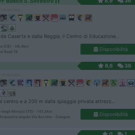
F Bosco S. Silvestro
8,9
36
 / Posizione
da Caserta e dalla Reggia, il Centro di Educazione...
a (CE) - 58.4km
Disponibilità
ni Reali 78
8,6
38
 / Posizione
al centro e a 200 m dalla spiaggia privata attrezz...
 degli Abruzzi (TE) - 141.2km
Disponibilità
 Acquaviva angolo Via Bozzino - Cologna
0
1