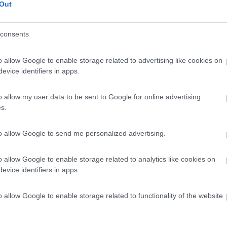
Out
 / Posizione
consents
 nel verde, agriturismo con area sosta camper illu...
o allow Google to enable storage related to advertising like cookies on
to Monforte (BN) - 34.8km
evice identifiers in apps.
 Monterone, 14
o allow my user data to be sent to Google for online advertising
9
1
s.
 / Posizione
to allow Google to send me personalized advertising.
o allow Google to enable storage related to analytics like cookies on
iturismo "Le Mainarde", contrada Mainardo, 30 post...
evice identifiers in apps.
ore (AV) - 45.1km
rdo, 5
o allow Google to enable storage related to functionality of the website
chio
5
2
 / Posizione