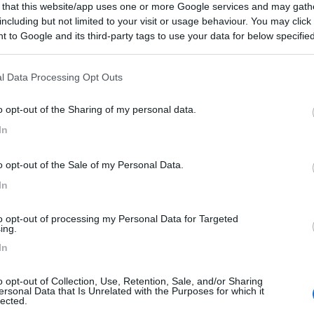
6,8
4
 that this website/app uses one or more Google services and may gath
including but not limited to your visit or usage behaviour. You may click 
 / Posizione
 to Google and its third-party tags to use your data for below specifi
ogle consent section.
l Data Processing Opt Outs
co Nazionale del Matese, a 5 km dal lago e a 9 km ...
egorio Matese (CE) - 25.6km
o opt-out of the Sharing of my personal data.
a di Santa Maria Castello
In
6
8
o opt-out of the Sale of my Personal Data.
 / Posizione
In
to opt-out of processing my Personal Data for Targeted
ing.
per, ristorazione, vendita prodotti tipici, spazi...
In
petroso (IS) - 29.7km
e Cimino
o opt-out of Collection, Use, Retention, Sale, and/or Sharing
ersonal Data that Is Unrelated with the Purposes for which it
lected.
7
1