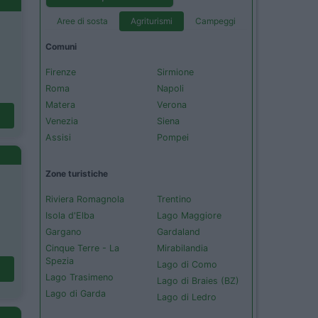
Aree di sosta
Agriturismi
Campeggi
Comuni
Firenze
Sirmione
Roma
Napoli
Matera
Verona
Venezia
Siena
Assisi
Pompei
Zone turistiche
Riviera Romagnola
Trentino
Isola d'Elba
Lago Maggiore
Gargano
Gardaland
Cinque Terre - La
Mirabilandia
Spezia
Lago di Como
Lago Trasimeno
Lago di Braies (BZ)
Lago di Garda
Lago di Ledro