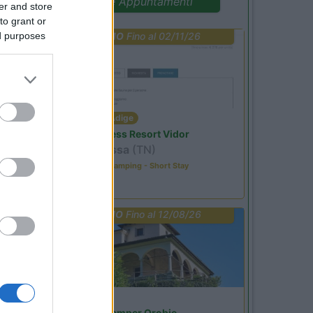
Promo e Appuntamenti
er and store
to grant or
ed purposes
PROMO
Fino al 02/11/26
Trentino Alto Adige
Family Wellness Resort Vidor
Pozza di Fassa
(TN)
Happy & Active Camping - Short Stay
PROMO
Fino al 12/08/26
Lombardia
Area Sosta Camper Orobie