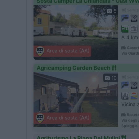
Sosta Camper La Ghiandaia - Oasi WW
5
Servizi
A 4 km 
Casert
Area di sosta (AA)
Via Giardi
Agricamping Garden Beach
10
Servizi
Vicina 
Roseto
Area di sosta (AA)
Via degli
Spiaggia
Agriturismo La Piana Dei Mulini