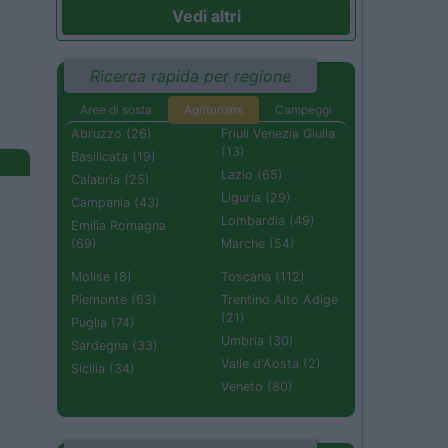
Vedi altri
Ricerca rapida per regione
Aree di sosta
Agriturismi
Campeggi
Abruzzo (26)
Friuli Venezia Giulia
(13)
Basilicata (19)
Lazio (65)
Calabria (25)
Liguria (29)
Campania (43)
Lombardia (49)
Emilia Romagna
(69)
Marche (54)
Molise (8)
Toscana (112)
Piemonte (63)
Trentino Alto Adige
(21)
Puglia (74)
Umbria (30)
Sardegna (33)
Valle d'Aosta (2)
Sicilia (34)
Veneto (80)