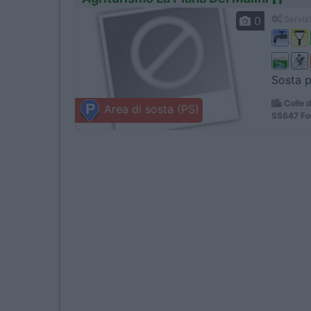
0
Servizi
Sosta p
Colle 
Area di sosta (PS)
SS647 Fo