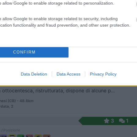
o allow Google to enable storage related to personalization.
o allow Google to enable storage related to security, including
ismo con piazzole, alcune su prato ed altre su cem...
cation functionality and fraud prevention, and other user protection.
ta a Volturno (IS) - 47.6km
ia Nazionale 17
CONFIRM
8,6
10
 / Posizione
Data Deletion
Data Access
Privacy Policy
a ottocentesca, ristrutturata, dispone di alcune p...
nesi (CB) - 48.8km
data, 2
3
1
 / Posizione