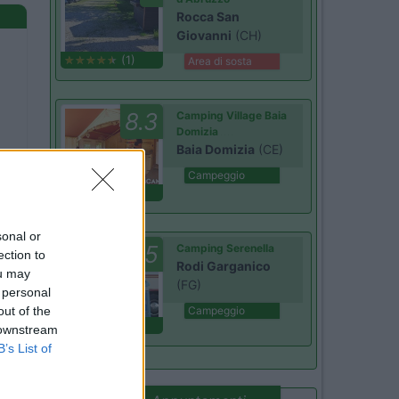
Rocca San
Giovanni
(CH)
(1)
Area di sosta
8.3
Camping Village Baia
Domizia
Baia Domizia
(CE)
Campeggio
(6)
sonal or
8.5
Camping Serenella
ection to
Rodi Garganico
ou may
(FG)
 personal
out of the
Campeggio
(2)
 downstream
B’s List of