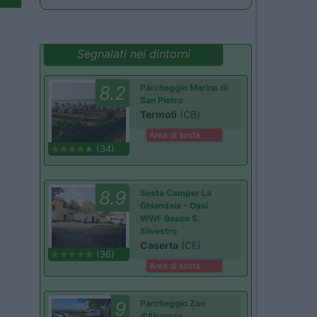
Segnalati nei dintorni
8.2
Parcheggio Marina di
San Pietro
Termoli
(CB)
Area di sosta
(34)
8.9
Sosta Camper La
Ghiandaia - Oasi
WWF Bosco S.
Silvestro
Caserta
(CE)
(36)
Area di sosta
9
Parcheggio Zoo
d'Abruzzo