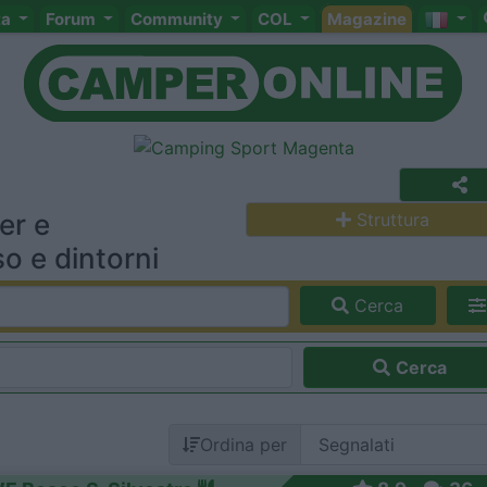
ta
Forum
Community
COL
Magazine
er e
Struttura
 e dintorni
Cerca
Cerca
Ordina per