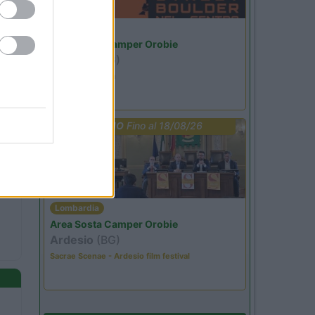
Lombardia
Area Sosta Camper Orobie
Ardesio
(BG)
Ardesio si blocca
PROMO
Fino al 18/08/26
Lombardia
Area Sosta Camper Orobie
Ardesio
(BG)
Sacrae Scenae - Ardesio film festival