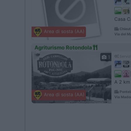
Casa Ca
Chieut
Area di sosta (AA)
Via del M
Agriturismo Rotondola
1
Servizi
A 2 km 
Pontel
Area di sosta (AA)
Via Madon