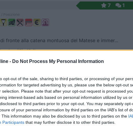
7
1
 / Posizione
 di fronte alla catena montuosa del Matese e immer...
agodena (IS) - 19.4km
iera 34
ine -
Do Not Process My Personal Information
6,8
6
to opt-out of the sale, sharing to third parties, or processing of your per
 / Posizione
formation for targeted advertising by us, please use the below opt-out s
r selection. Please note that after your opt-out request is processed y
eing interest-based ads based on personal information utilized by us or
disclosed to third parties prior to your opt-out. You may separately opt-
 2,5 km dal centro, struttura con alloggi e campeg...
losure of your personal information by third parties on the IAB’s list of
ssimo (CB) - 20.5km
. This information may also be disclosed by us to third parties on the
IA
ica
Participants
that may further disclose it to other third parties.