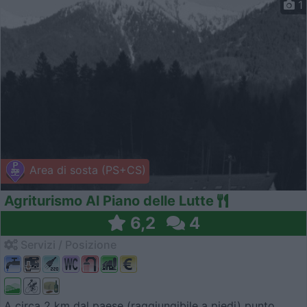
1
Area di sosta (PS+CS)
Agriturismo Al Piano delle Lutte
6,2
4
Servizi / Posizione
A circa 2 km dal paese (raggiungibile a piedi) punto