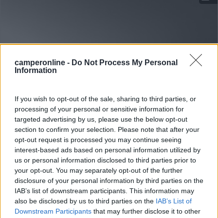
camperonline -
Do Not Process My Personal
Information
If you wish to opt-out of the sale, sharing to third parties, or
processing of your personal or sensitive information for
Area di sosta (PS)
targeted advertising by us, please use the below opt-out
section to confirm your selection. Please note that after your
Agricampeggio Elilu
opt-out request is processed you may continue seeing
8,5
4
interest-based ads based on personal information utilized by
us or personal information disclosed to third parties prior to
Servizi / Posizione
your opt-out. You may separately opt-out of the further
disclosure of your personal information by third parties on the
IAB’s list of downstream participants. This information may
also be disclosed by us to third parties on the
IAB’s List of
Agricamping su terreno pianeggiante per tende con 2
Downstream Participants
that may further disclose it to other