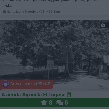
sost...
Santa Maria Maggiore (VB) - 59.3km
1
Area di sosta (PS+CS)
Azienda Agricola El Logasc
8
6