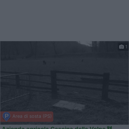
1
Area di sosta (PS)
Azienda agricola Cascina della Volpe