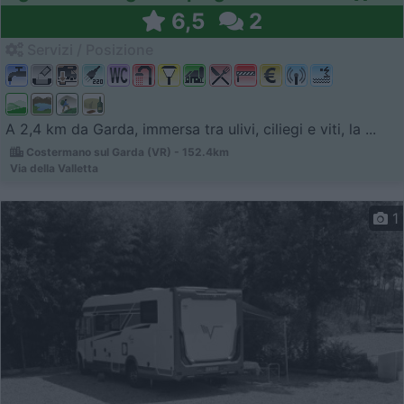
6,5
2
Servizi / Posizione
A 2,4 km da Garda, immersa tra ulivi, ciliegi e viti, la ...
Costermano sul Garda (VR) - 152.4km
Via della Valletta
1