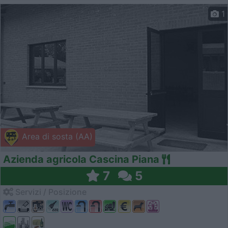
1
Area di sosta (AA)
Azienda agricola Cascina Piana
7
5
Servizi / Posizione