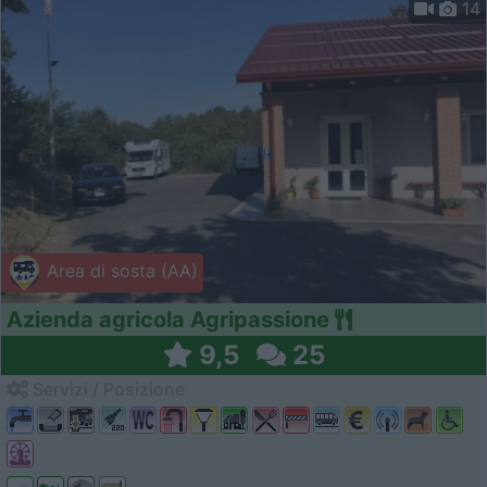
14
Area di sosta (AA)
Azienda agricola Agripassione
9,5
25
Servizi / Posizione