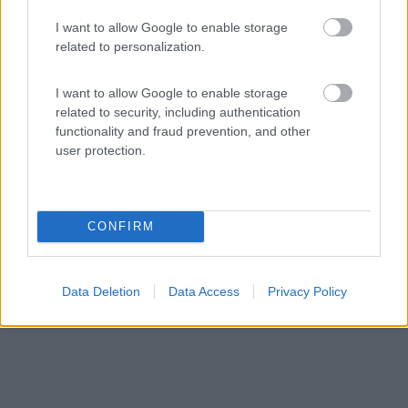
I want to allow Google to enable storage
Area di sosta (AA)
related to personalization.
Area sosta camper agriturismo Aquila Bianca
I want to allow Google to enable storage
related to security, including authentication
functionality and fraud prevention, and other
7,5
8
user protection.
Servizi / Posizione
CONFIRM
Nel verde del Parco Naturale del Gran Paradiso,
agricampe...
Data Deletion
Data Access
Privacy Policy
Valprato Soana (TO) - 92.7km
SP48 Frazione Pianprato