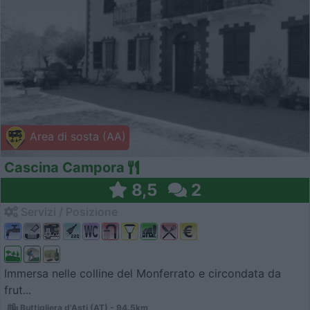
Area di sosta (AA)
Cascina Campora
8,5
2
Servizi / Posizione
Immersa nelle colline del Monferrato e circondata da
frut...
Buttigliera d'Asti (AT) - 94.5km