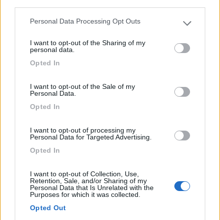
third parties.
piazz...
Castelnuovo Scrivia (AL) - 79km
Personal Data Processing Opt Outs
Please note that this website/app uses one or more Google
Cascina Impero, strada Piccagallo, 19
services and may gather and store information including but
I want to opt-out of the Sharing of my
not limited to your visit or usage behaviour. You may click to
personal data.
1
grant or deny consent to Google and its third-party tags to
Opted In
use your data for below specified purposes in below Google
consent section.
I want to opt-out of the Sale of my
Personal Data.
Opted In
I want to opt-out of processing my
Personal Data for Targeted Advertising.
Opted In
Area di sosta (PS)
I want to opt-out of Collection, Use,
Retention, Sale, and/or Sharing of my
Personal Data that Is Unrelated with the
Azienda Vitivinicola Formaggini Marco e
Purposes for which it was collected.
Peveri Katia
Opted Out