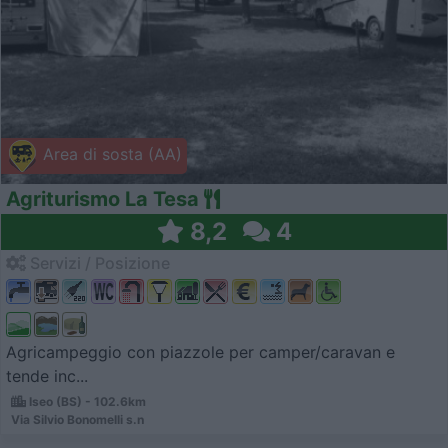
Area di sosta (AA)
Agriturismo La Tesa
8,2
4
Servizi / Posizione
Agricampeggio con piazzole per camper/caravan e
tende inc...
Iseo (BS) - 102.6km
Via Silvio Bonomelli s.n