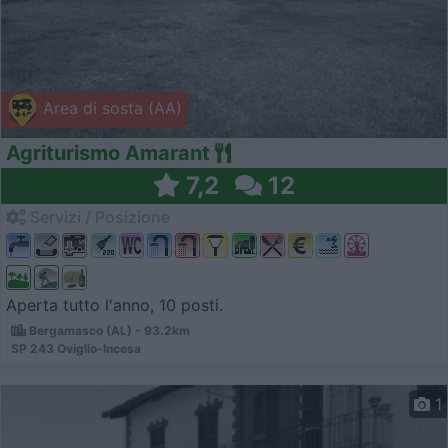
Area di sosta (AA)
Agriturismo Amarant
7,2
12
Servizi / Posizione
Aperta tutto l'anno, 10 posti.
Bergamasco (AL) - 93.2km
SP 243 Oviglio-Incesa
1