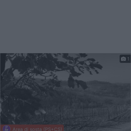
1
Area di sosta (PS+CS)