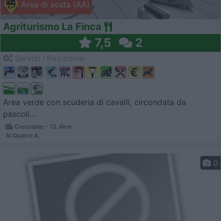
Area di sosta (AA)
Agriturismo La Finca
7,5
2
Servizi / Posizione
Area verde con scuderia di cavalli, circondata da
pascoli...
Cresciano - 72.4km
Al Quatro 4,
0