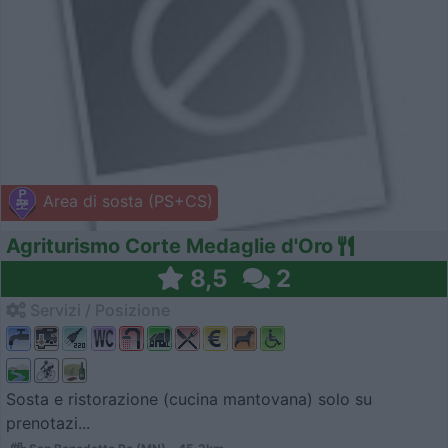
Area di sosta (PS+CS)
Agriturismo Corte Medaglie d'Oro
8,5
2
Servizi / Posizione
Sosta e ristorazione (cucina mantovana) solo su
prenotazi...