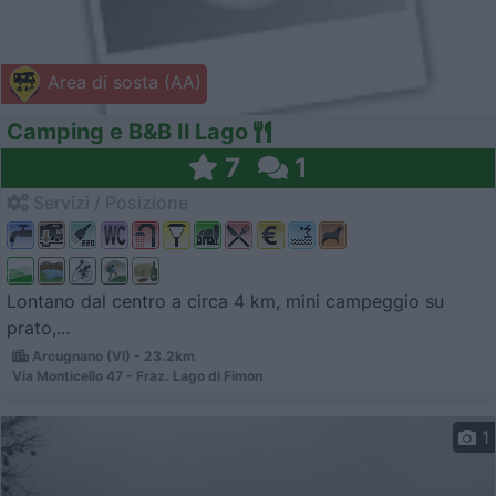
Area di sosta (AA)
Camping e B&B Il Lago
7
1
Servizi / Posizione
Lontano dal centro a circa 4 km, mini campeggio su
prato,...
Arcugnano (VI) - 23.2km
Via Monticello 47 - Fraz. Lago di Fimon
1