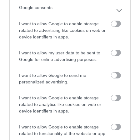
Google consents
C/o agriturismo "Il Glicine" 4 posti a pagamento su
prato...
I want to allow Google to enable storage
Ostiglia (MN) - 31.8km
related to advertising like cookies on web or
via San Romano 40/a
device identifiers in apps.
1
I want to allow my user data to be sent to
Google for online advertising purposes.
I want to allow Google to send me
personalized advertising.
I want to allow Google to enable storage
related to analytics like cookies on web or
device identifiers in apps.
Area di sosta (AA)
I want to allow Google to enable storage
related to functionality of the website or app.
Corte Agricola Monrò