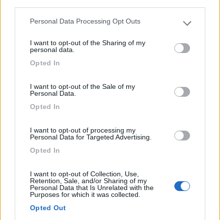
third parties.
Strada Di di Bertesina 53
Personal Data Processing Opt Outs
Please note that this website/app uses one or more Google
0
services and may gather and store information including but
I want to opt-out of the Sharing of my
not limited to your visit or usage behaviour. You may click to
personal data.
grant or deny consent to Google and its third-party tags to
Opted In
use your data for below specified purposes in below Google
consent section.
I want to opt-out of the Sale of my
Personal Data.
Opted In
I want to opt-out of processing my
Personal Data for Targeted Advertising.
Opted In
Area di sosta (AA)
I want to opt-out of Collection, Use,
Il Glicine
Retention, Sale, and/or Sharing of my
Personal Data that Is Unrelated with the
0
Purposes for which it was collected.
Servizi / Posizione
Opted Out