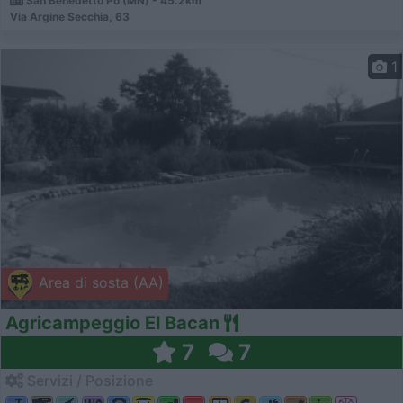
San Benedetto Po (MN) - 45.2km
Via Argine Secchia, 63
1
Area di sosta (AA)
Agricampeggio El Bacan
7
7
Servizi / Posizione