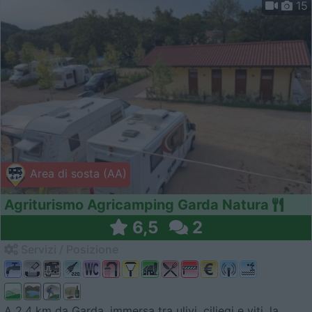
15
Area di sosta (AA)
Agriturismo Agricamping Garda Natura
6,5
2
Servizi / Posizione
A 2,4 km da Garda, immersa tra ulivi, ciliegi e viti, la ...