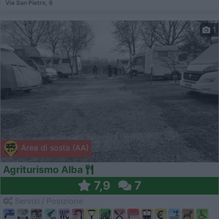
Via San Pietro, 6
1
Area di sosta (AA)
Agriturismo Alba
7,9
7
Servizi / Posizione