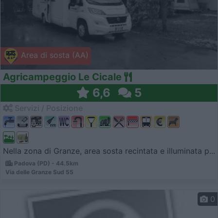
Area di sosta (AA)
Agricampeggio Le Cicale
6,6
5
Servizi / Posizione
Nella zona di Granze, area sosta recintata e illuminata p...
Padova (PD) - 44.5km
Via delle Granze Sud 55
0