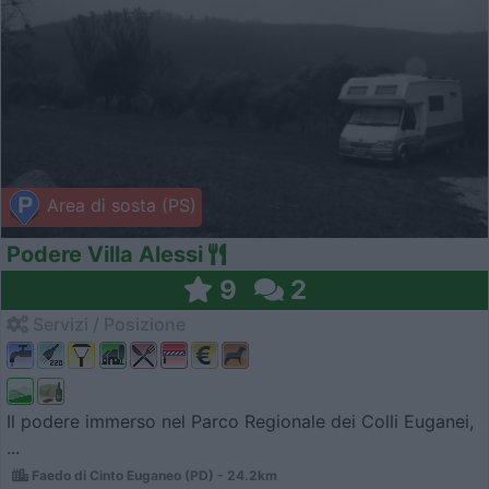
Area di sosta (PS)
Podere Villa Alessi
9
2
Servizi / Posizione
Il podere immerso nel Parco Regionale dei Colli Euganei,
...
Faedo di Cinto Euganeo (PD) - 24.2km