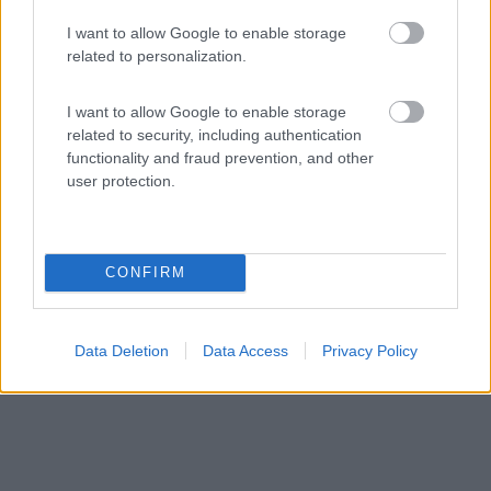
8,6
22
I want to allow Google to enable storage
related to personalization.
Servizi / Posizione
I want to allow Google to enable storage
related to security, including authentication
Ad 1.5 km dal centro storico e dalla fiera, l'azienda agr...
functionality and fraud prevention, and other
user protection.
Verona (VR) - 32.5km
Via Bartolomeo Avesani, 21
CONFIRM
Data Deletion
Data Access
Privacy Policy