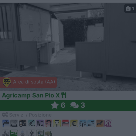
1
Area di sosta (AA)
Agricamp San Pio X
6
3
Servizi / Posizione