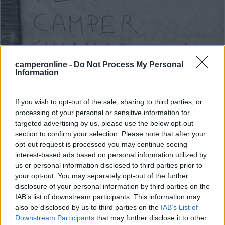
camperonline -
Do Not Process My Personal
Information
If you wish to opt-out of the sale, sharing to third parties, or
Area di sosta (AA)
processing of your personal or sensitive information for
targeted advertising by us, please use the below opt-out
section to confirm your selection. Please note that after your
Azienda Agricola Corona
opt-out request is processed you may continue seeing
8,3
19
interest-based ads based on personal information utilized by
us or personal information disclosed to third parties prior to
Servizi / Posizione
your opt-out. You may separately opt-out of the further
disclosure of your personal information by third parties on the
IAB’s list of downstream participants. This information may
also be disclosed by us to third parties on the
IAB’s List of
A 2 km dal centro cittï¿½ con pista ciclabile, immersa...
Downstream Participants
that may further disclose it to other
Vicenza (VI) - 31.5km