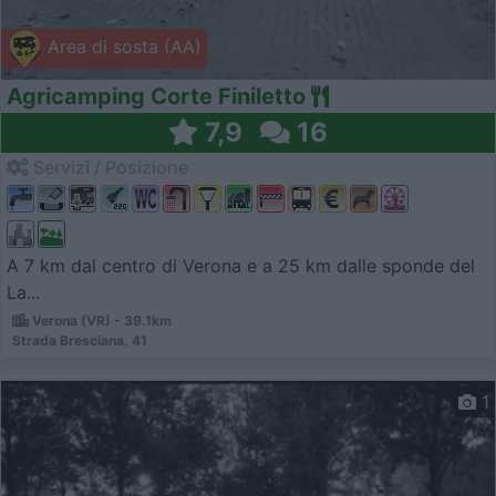
Area di sosta (AA)
Agricamping Corte Finiletto
7,9
16
Servizi / Posizione
A 7 km dal centro di Verona e a 25 km dalle sponde del
La...
Verona (VR) - 39.1km
Strada Bresciana, 41
1