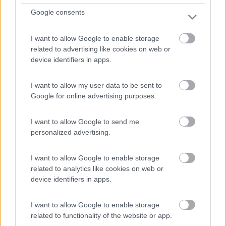
8,2
4
Google consents
Servizi / Posizione
I want to allow Google to enable storage
related to advertising like cookies on web or
device identifiers in apps.
dalle colline delle Langhe, la fattoria a conduzione fam...
Bene Vagienna (CN) - 412.6km
Fraz. Podio, 94
I want to allow my user data to be sent to
Google for online advertising purposes.
0
I want to allow Google to send me
personalized advertising.
I want to allow Google to enable storage
related to analytics like cookies on web or
device identifiers in apps.
I want to allow Google to enable storage
related to functionality of the website or app.