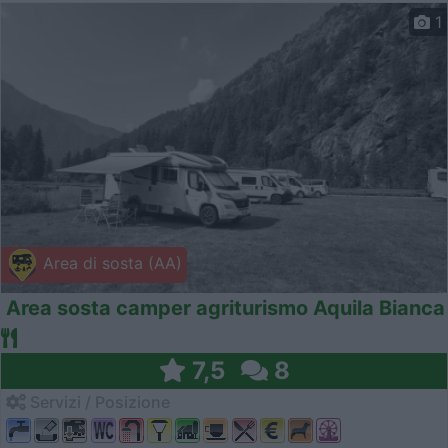
1
Area di sosta (AA)
Area sosta camper agriturismo Aquila Bianca
7,5
8
Servizi / Posizione