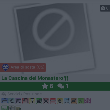
0
Area di sosta (CS)
La Cascina del Monastero
6
1
Servizi / Posizione