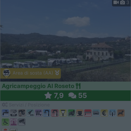
3
Area di sosta (AA)
Agricampeggio Al Roseto
7,9
55
Servizi / Posizione