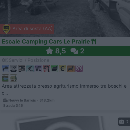
Area di sosta (AA)
Escale Camping Cars Le Prairie
8,5
2
Servizi / Posizione
Area attrezzata presso agriturismo immerso tra boschi e
c...
Neuvy le Barrois - 318.2km
Strada D45
0