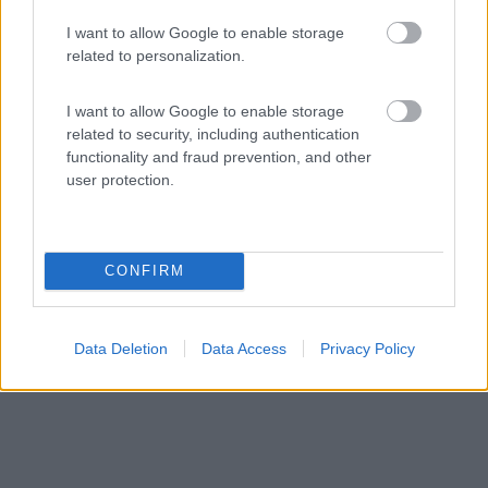
Area di sosta (PS)
I want to allow Google to enable storage
related to personalization.
Agriturismo La Famille
7
1
I want to allow Google to enable storage
Servizi / Posizione
related to security, including authentication
functionality and fraud prevention, and other
user protection.
Azienda prevalentemente zootecnica dove vengono
allevati ...
CONFIRM
Brissogne (AO) - 416.2km
Frazione Chez-Les-Volget 4
Data Deletion
Data Access
Privacy Policy