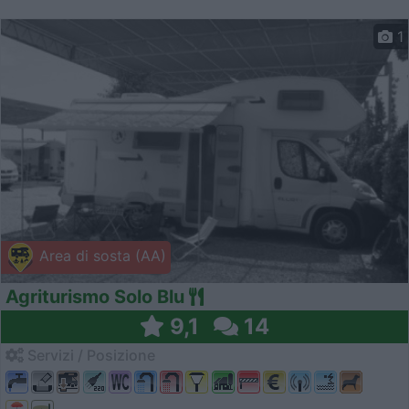
1
Area di sosta (AA)
Agriturismo Solo Blu
9,1
14
Servizi / Posizione