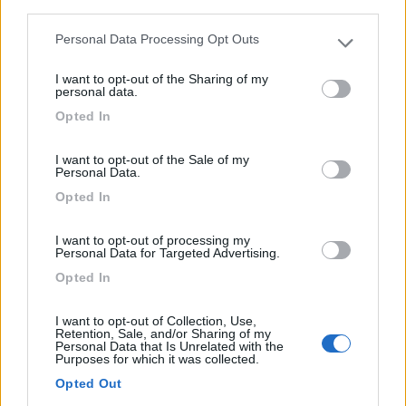
third parties.
Sulla strada statale 27 per il Gran Paradiso. L'azienda a...
Personal Data Processing Opt Outs
Please note that this website/app uses one or more Google
Gignod (AO) - 410.4km
services and may gather and store information including but
Frazione Buthier-Morï¿½, 5
I want to opt-out of the Sharing of my
not limited to your visit or usage behaviour. You may click to
personal data.
grant or deny consent to Google and its third-party tags to
Opted In
1
use your data for below specified purposes in below Google
consent section.
I want to opt-out of the Sale of my
Personal Data.
Opted In
I want to opt-out of processing my
Personal Data for Targeted Advertising.
Opted In
I want to opt-out of Collection, Use,
Retention, Sale, and/or Sharing of my
Area di sosta (PS)
Personal Data that Is Unrelated with the
Purposes for which it was collected.
Cascina Bric Podio
Opted Out