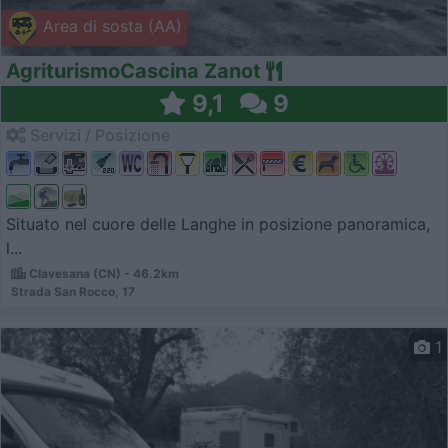
Area di sosta (AA)
AgriturismoCascina Zanot
9,1
9
Servizi / Posizione
Situato nel cuore delle Langhe in posizione panoramica,
l...
Clavesana (CN) - 46.2km
Strada San Rocco, 17
1