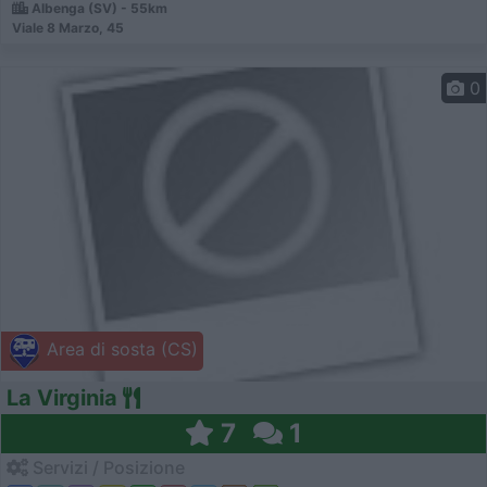
Albenga (SV) - 55km
Viale 8 Marzo, 45
0
Area di sosta (CS)
La Virginia
7
1
Servizi / Posizione