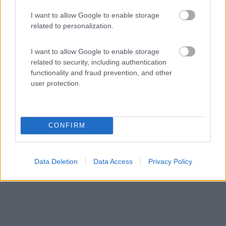
Cascina Bric Podio
I want to allow Google to enable storage
related to personalization.
8,2
4
Servizi / Posizione
I want to allow Google to enable storage
related to security, including authentication
functionality and fraud prevention, and other
user protection.
dalle colline delle Langhe, la fattoria a conduzione fam...
Bene Vagienna (CN) - 48.7km
Fraz. Podio, 94
CONFIRM
Data Deletion
Data Access
Privacy Policy