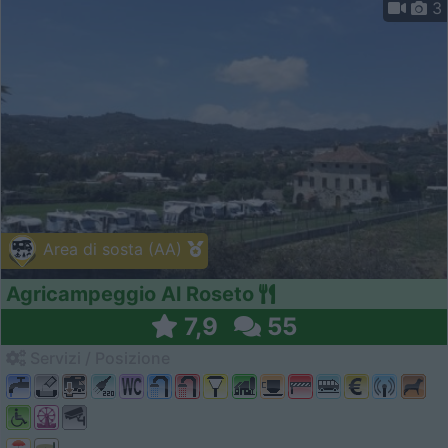
3
Area di sosta (AA)
Agricampeggio Al Roseto
7,9
55
Servizi / Posizione