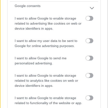
Google consents
Ampio piazzale dell'azienda con parcheggio e area sosta
I want to allow Google to enable storage
p...
related to advertising like cookies on web or
Farigliano (CN) - 47.9km
device identifiers in apps.
Via Schellini 32 - Loc. Pianbosco
I want to allow my user data to be sent to
1
Google for online advertising purposes.
I want to allow Google to send me
personalized advertising.
I want to allow Google to enable storage
related to analytics like cookies on web or
device identifiers in apps.
I want to allow Google to enable storage
related to functionality of the website or app.
Area di sosta (PS)