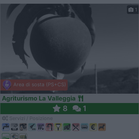
1
Area di sosta (PS+CS)
Agriturismo La Valleggia
8
1
Servizi / Posizione