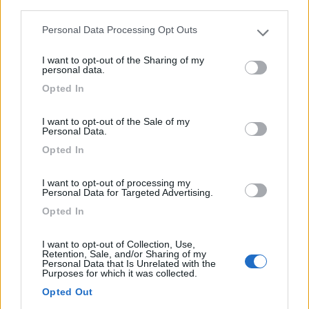
Farigliano (CN) - 47.8km
third parties.
Frazione Via Schellini, 23A
Personal Data Processing Opt Outs
Please note that this website/app uses one or more Google
services and may gather and store information including but
0
I want to opt-out of the Sharing of my
not limited to your visit or usage behaviour. You may click to
personal data.
grant or deny consent to Google and its third-party tags to
Opted In
use your data for below specified purposes in below Google
consent section.
I want to opt-out of the Sale of my
Personal Data.
Opted In
I want to opt-out of processing my
Personal Data for Targeted Advertising.
Opted In
Area di sosta (PS)
I want to opt-out of Collection, Use,
Agriturismo Pianbosco
Retention, Sale, and/or Sharing of my
Personal Data that Is Unrelated with the
9,5
6
Purposes for which it was collected.
Opted Out
Servizi / Posizione