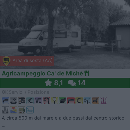
Area di sosta (AA)
Agricampeggio Ca' de Michè
8,1
14
Servizi / Posizione
A circa 500 m dal mare e a due passi dal centro storico,
...