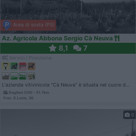
Area di sosta (PS)
Az. Agricola Abbona Sergio Cà Neuva
8,1
7
Servizi / Posizione
L'azienda vitivinicola "Cà Neuva" è situata nel cuore d...
Dogliani (CN) - 51.7km
Fraz. S.Lucia, 36
6