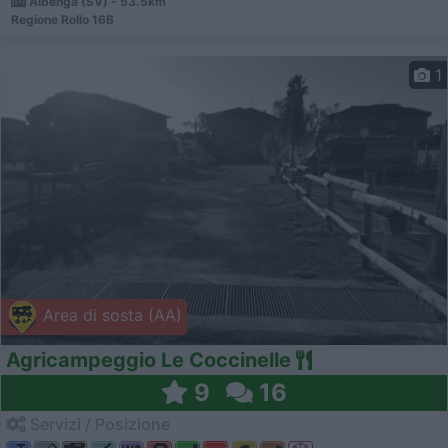
Albenga (SV) - 53.5km
Regione Rollo 16B
1
Area di sosta (AA)
Agricampeggio Le Coccinelle
9
16
Servizi / Posizione