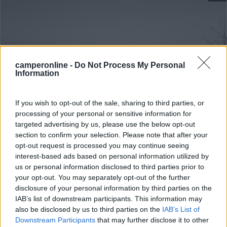
camperonline -
Do Not Process My Personal
Information
If you wish to opt-out of the sale, sharing to third parties, or
processing of your personal or sensitive information for
Area di sosta (AA)
targeted advertising by us, please use the below opt-out
section to confirm your selection. Please note that after your
Agriturismo Schlin
opt-out request is processed you may continue seeing
10
1
interest-based ads based on personal information utilized by
us or personal information disclosed to third parties prior to
Servizi / Posizione
your opt-out. You may separately opt-out of the further
disclosure of your personal information by third parties on the
IAB’s list of downstream participants. This information may
also be disclosed by us to third parties on the
IAB’s List of
Situato nel cuore delle Langhe, a 4,9 km dal centro, la s...
Downstream Participants
that may further disclose it to other