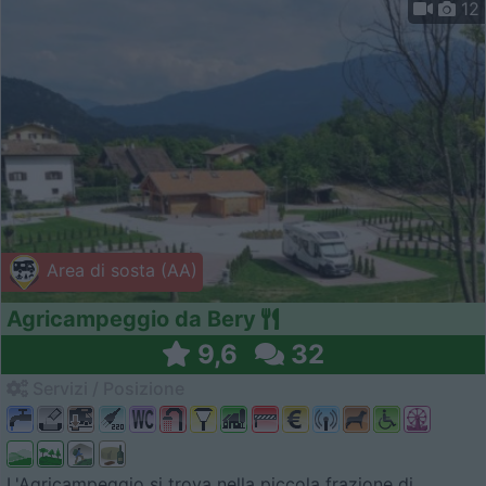
12
Area di sosta (AA)
Agricampeggio da Bery
9,6
32
Servizi / Posizione
L'Agricampeggio si trova nella piccola frazione di