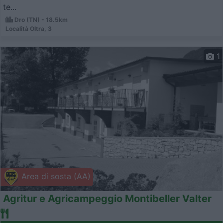
te...
Dro (TN) - 18.5km
Località Oltra, 3
1
Area di sosta (AA)
Agritur e Agricampeggio Montibeller Valter