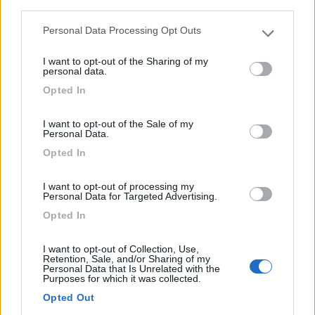
third parties.
Personal Data Processing Opt Outs
Please note that this website/app uses one or more Google
A 2 km dalle spiagge di Torbole sul Lago di Garda,
services and may gather and store information including but
piccol...
I want to opt-out of the Sharing of my
not limited to your visit or usage behaviour. You may click to
personal data.
Nago-Torbole (TN) - 26.5km
grant or deny consent to Google and its third-party tags to
Via Strada Rivana, 46
Opted In
use your data for below specified purposes in below Google
consent section.
I want to opt-out of the Sale of my
1
Personal Data.
Opted In
I want to opt-out of processing my
Personal Data for Targeted Advertising.
Opted In
I want to opt-out of Collection, Use,
Retention, Sale, and/or Sharing of my
Personal Data that Is Unrelated with the
Purposes for which it was collected.
Area di sosta (AA)
Opted Out