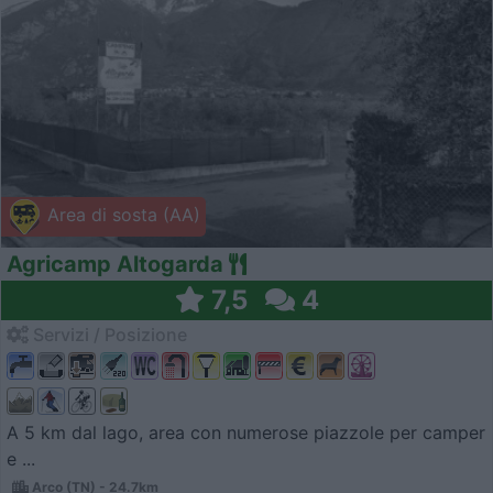
Area di sosta (AA)
Agricamp Altogarda
7,5
4
Servizi / Posizione
A 5 km dal lago, area con numerose piazzole per camper
e ...
Arco (TN) - 24.7km