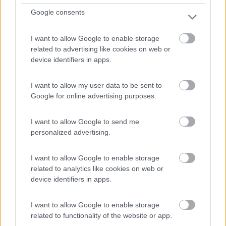
Agriturismo Verdepiano Bed&Camping
Google consents
9,7
6
I want to allow Google to enable storage
Servizi / Posizione
related to advertising like cookies on web or
device identifiers in apps.
I want to allow my user data to be sent to
Google for online advertising purposes.
A 2 km dal lago di Garda, l'azienda dispone di area con
1...
I want to allow Google to send me
Riva del Garda (TN) - 26.5km
personalized advertising.
Loc. Fangolino, 3
I want to allow Google to enable storage
1
related to analytics like cookies on web or
device identifiers in apps.
I want to allow Google to enable storage
related to functionality of the website or app.