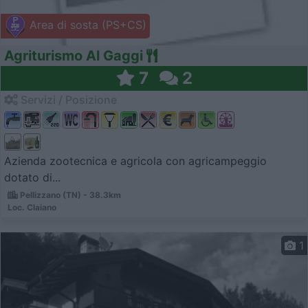
Area di sosta (PS+CS)
Agriturismo Al Gaggi
7
2
Servizi / Posizione
Azienda zootecnica e agricola con agricampeggio
dotato di...
Pellizzano (TN) - 38.3km
Loc. Claiano
1