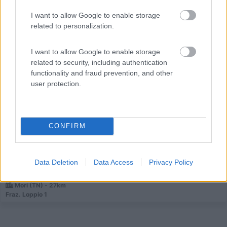
I want to allow Google to enable storage
related to personalization.
I want to allow Google to enable storage
Area di sosta (AA)
related to security, including authentication
functionality and fraud prevention, and other
Agriturismo L'Albero delle Mele
user protection.
7,6
5
Servizi / Posizione
CONFIRM
Nei pressi del Lago di Loppio, la tenuta agricola
Data Deletion
Data Access
Privacy Policy
produce...
Mori (TN) - 27km
Fraz. Loppio 1