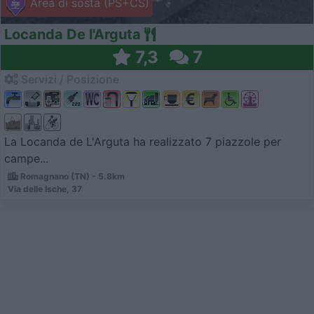
Area di sosta (PS+CS)
Locanda De l'Arguta
7,3
7
Servizi / Posizione
La Locanda de L'Arguta ha realizzato 7 piazzole per
campe...
Romagnano (TN) - 5.8km
Via delle Ische, 37