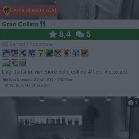
Area di sosta (AA)
Gran Collina
8,4
5
Servizi / Posizione
L'agriturismo, nel cuore delle colline Alfieri, mette a d...
San Damiano D'Asti (AT) - 118.7km
SP 12, Borgata Stizza 38
1