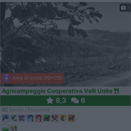
1
Area di sosta (PS+CS)
Agricampeggio Cooperativa Valli Unite
8,3
6
Servizi / Posizione