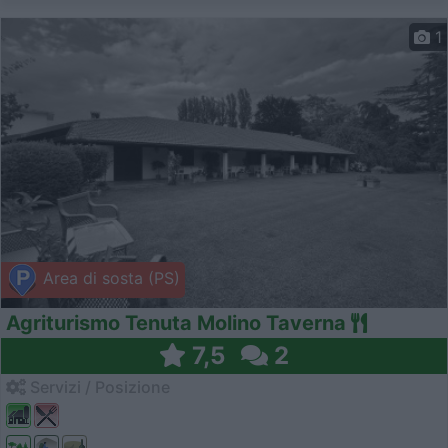
1
Area di sosta (PS)
Agriturismo Tenuta Molino Taverna
7,5
2
Servizi / Posizione