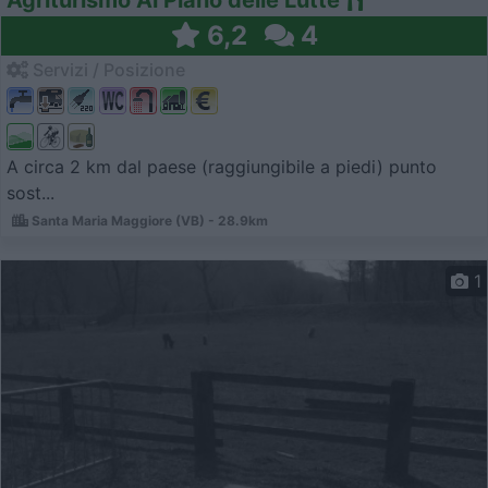
6,2
4
Servizi / Posizione
A circa 2 km dal paese (raggiungibile a piedi) punto
sost...
Santa Maria Maggiore (VB) - 28.9km
1