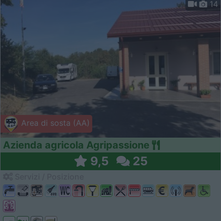
14
Area di sosta (AA)
Azienda agricola Agripassione
9,5
25
Servizi / Posizione