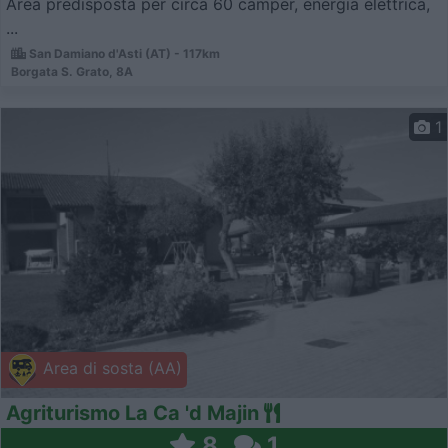
Area predisposta per circa 60 camper, energia elettrica,
...
San Damiano d'Asti (AT) - 117km
Borgata S. Grato, 8A
1
Area di sosta (AA)
Agriturismo La Ca 'd Majin
8
1