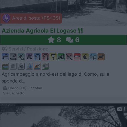
Area di sosta (PS+CS)
Azienda Agricola El Logasc
8
6
Servizi / Posizione
Agricampeggio a nord-est del lago di Como, sulle
sponde d...
Colico (LC) - 77.5km
Via Laghetto
1