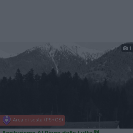
1
Area di sosta (PS+CS)
Agriturismo Al Piano delle Lutte