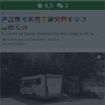
6,5
2
Servizi / Posizione
A 2,4 km da Garda, immersa tra ulivi, ciliegi e viti, la ...
Costermano sul Garda (VR) - 181.9km
Via della Valletta
1