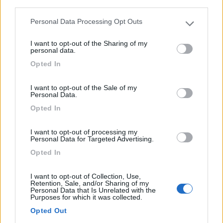
third parties.
Azienda prevalentemente zootecnica dove vengono
allevati ...
Personal Data Processing Opt Outs
Please note that this website/app uses one or more Google
Brissogne (AO) - 80.1km
services and may gather and store information including but
Frazione Chez-Les-Volget 4
I want to opt-out of the Sharing of my
not limited to your visit or usage behaviour. You may click to
personal data.
grant or deny consent to Google and its third-party tags to
Opted In
use your data for below specified purposes in below Google
0
consent section.
I want to opt-out of the Sale of my
Personal Data.
Opted In
I want to opt-out of processing my
Personal Data for Targeted Advertising.
Opted In
I want to opt-out of Collection, Use,
Retention, Sale, and/or Sharing of my
Area di sosta (PS)
Personal Data that Is Unrelated with the
Purposes for which it was collected.
Agriturismo Lo Couis
Opted Out