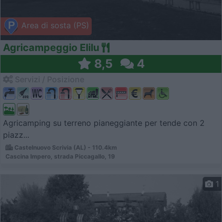
Area di sosta (PS)
Agricampeggio Elilu
8,5
4
Servizi / Posizione
Agricamping su terreno pianeggiante per tende con 2
piazz...
Castelnuovo Scrivia (AL) - 110.4km
Cascina Impero, strada Piccagallo, 19
1