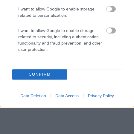
Area di sosta (CS)
I want to allow Google to enable storage
related to personalization.
Agriturismo Samarcanda
6,5
2
I want to allow Google to enable storage
related to security, including authentication
Servizi / Posizione
functionality and fraud prevention, and other
user protection.
L'agriturismo dispone di area camper con 4 posti,
allacci...
CONFIRM
Moncalvo (CN) - 92.4km
Strada Alfiano 15
Data Deletion
Data Access
Privacy Policy