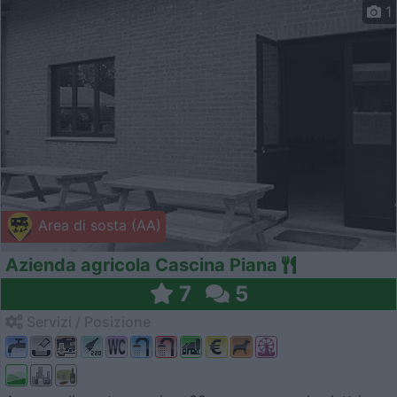
1
Area di sosta (AA)
Azienda agricola Cascina Piana
7
5
Servizi / Posizione