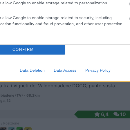
o allow Google to enable storage related to personalization.
o allow Google to enable storage related to security, including
to sosta nel parcheggio dell'agriturismo, in mezzo...
cation functionality and fraud prevention, and other user protection.
i Cison di Valmarino (TV) - 66.4km
e ronch
CONFIRM
9,1
12
 / Posizione
Data Deletion
Data Access
Privacy Policy
 tra i vigneti del Valdobbiadene DOCG, punto sosta...
biadene (TV) - 68.2km
nga, 12
6,4
10
 / Posizione