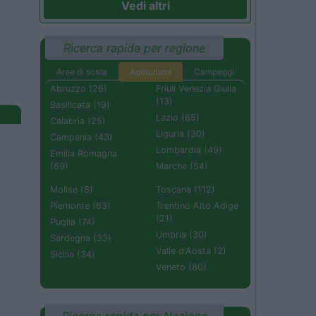
Vedi altri
Ricerca rapida per regione
Aree di sosta
Agriturismi
Campeggi
Abruzzo (26)
Friuli Venezia Giulia
(13)
Basilicata (19)
Lazio (65)
Calabria (25)
Liguria (30)
Campania (43)
Lombardia (49)
Emilia Romagna
(69)
Marche (54)
Molise (8)
Toscana (112)
Piemonte (63)
Trentino Alto Adige
(21)
Puglia (74)
Umbria (30)
Sardegna (33)
Valle d'Aosta (2)
Sicilia (34)
Veneto (80)