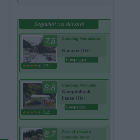
Segnalati nei dintorni
7.8
Camping Marmolada
Canazei
(TN)
Campeggio
(13)
8.8
Camping Miravalle
Campitello di
Fassa
(TN)
Campeggio
(32)
8.7
Area attrezzata
Camping Vidor