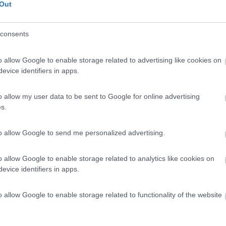
Out
 / Posizione
consents
gio gratuito con 6 posti e CS, dietro Polisportiva...
o allow Google to enable storage related to advertising like cookies on
 (BL) - 61.8km
evice identifiers in apps.
ei 45
o allow my user data to be sent to Google for online advertising
9,3
9
s.
 / Posizione
to allow Google to send me personalized advertising.
da Levico Terme, la struttura a conduzione famigli...
o allow Google to enable storage related to analytics like cookies on
evice identifiers in apps.
 Terme (TN) - 64.6km
da Romana 28B
o allow Google to enable storage related to functionality of the website
rino
8
1
 / Posizione