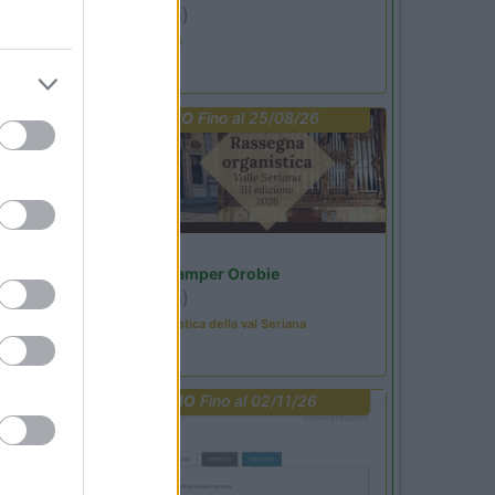
Ardesio
(BG)
Ardesio si blocca
PROMO
Fino al 25/08/26
Lombardia
Area Sosta Camper Orobie
Ardesio
(BG)
Rassegna organistica della val Seriana
PROMO
Fino al 02/11/26