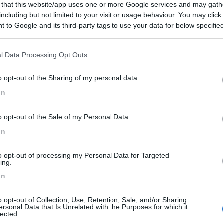
 that this website/app uses one or more Google services and may gath
 / Posizione
including but not limited to your visit or usage behaviour. You may click 
 to Google and its third-party tags to use your data for below specifi
ogle consent section.
trezzata a pagamento, con agriturismo, pesca sport...
l Data Processing Opt Outs
o (BL) - 50.8km
o opt-out of the Sharing of my personal data.
gna n.74
In
alter
9,5
2
o opt-out of the Sale of my Personal Data.
 / Posizione
In
to opt-out of processing my Personal Data for Targeted
da frutticola, a 535 mslm in posizione panoramica,...
ing.
In
no Terme (TN) - 57.6km
 1
o opt-out of Collection, Use, Retention, Sale, and/or Sharing
ersonal Data that Is Unrelated with the Purposes for which it
6,7
3
lected.