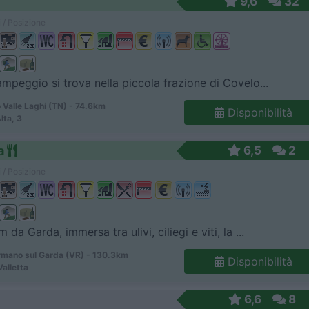
9,6
32
 / Posizione
ampeggio si trova nella piccola frazione di Covelo...
 Valle Laghi (TN) - 74.6km
Disponibilità
Alta, 3
a
6,5
2
 / Posizione
 da Garda, immersa tra ulivi, ciliegi e viti, la ...
mano sul Garda (VR) - 130.3km
Disponibilità
Valletta
6,6
8