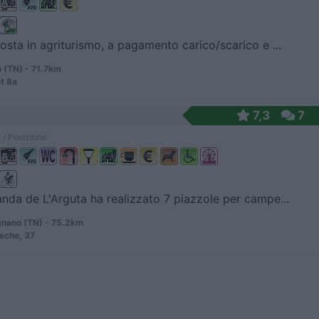
osta in agriturismo, a pagamento carico/scarico e ...
 (TN) - 71.7km
t 8a
7,3
7
 / Posizione
nda de L'Arguta ha realizzato 7 piazzole per campe...
ano (TN) - 75.2km
Ische, 37