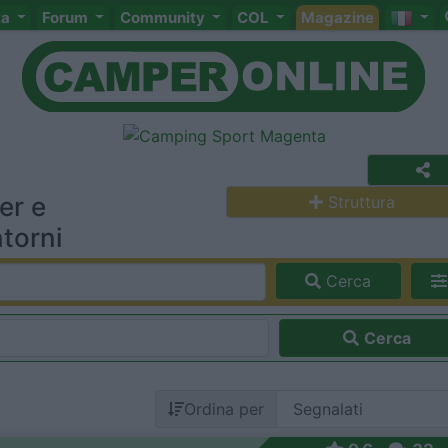
ta
Forum
Community
COL
Magazine
er e
Struttura
torni
Cerca
Cerca
Ordina per