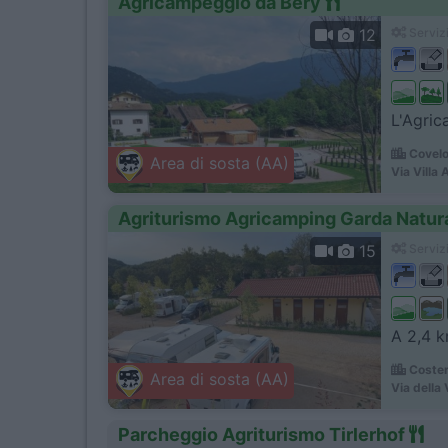
Agricampeggio da Bery
12
Servizi
L'Agric
Covelo
Area di sosta (AA)
Via Villa 
Agriturismo Agricamping Garda Natur
15
Servizi
A 2,4 km
Coster
Area di sosta (AA)
Via della 
Parcheggio Agriturismo Tirlerhof