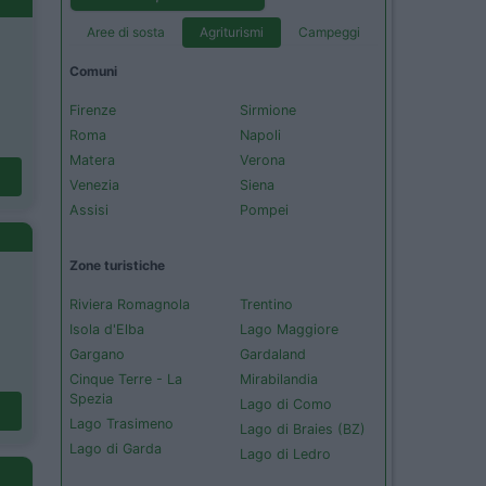
Aree di sosta
Agriturismi
Campeggi
Comuni
Firenze
Sirmione
Roma
Napoli
Matera
Verona
Venezia
Siena
Assisi
Pompei
Zone turistiche
Riviera Romagnola
Trentino
Isola d'Elba
Lago Maggiore
Gargano
Gardaland
Cinque Terre - La
Mirabilandia
Spezia
Lago di Como
Lago Trasimeno
Lago di Braies (BZ)
Lago di Garda
Lago di Ledro