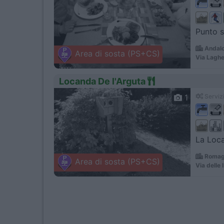
Punto s
Andalo
Area di sosta (PS+CS)
Via Laghe
Locanda De l'Arguta
1
Servizi
La Loca
Romagn
Area di sosta (PS+CS)
Via delle 