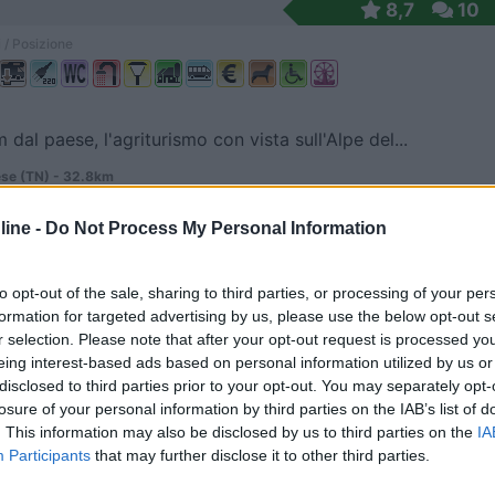
8,7
10
 / Posizione
 dal paese, l'agriturismo con vista sull'Alpe del...
se (TN) - 32.8km
 SS 48 delle Dolomiti
ine -
Do Not Process My Personal Information
8
5
 / Posizione
to opt-out of the sale, sharing to third parties, or processing of your per
formation for targeted advertising by us, please use the below opt-out s
r selection. Please note that after your opt-out request is processed y
trezzata (inaugurata 22 luglio 2018) a pagamento, ...
eing interest-based ads based on personal information utilized by us or
o (BL) - 33km
disclosed to third parties prior to your opt-out. You may separately opt-
ovinciale 2
losure of your personal information by third parties on the IAB’s list of
. This information may also be disclosed by us to third parties on the
IA
Participants
that may further disclose it to other third parties.
8,7
6