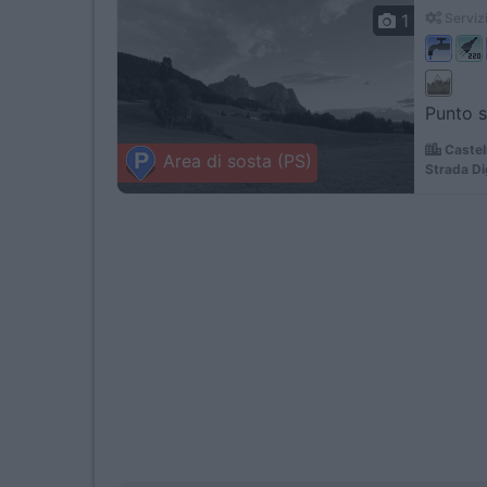
1
Servizi
Punto so
Castel
Area di sosta (PS)
Strada D