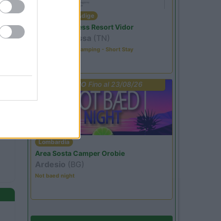
Trentino Alto Adige
Family Wellness Resort Vidor
Pozza di Fassa
(TN)
Happy & Active Camping - Short Stay
PROMO
Fino al 23/08/26
Lombardia
Area Sosta Camper Orobie
Ardesio
(BG)
Not baed night