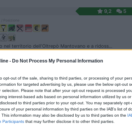
9,2
5
 / Posizione
 nel territorio dell'Oltrepò Mantovano e a ridoss...
a (MN) - 18.9km
ine -
Do Not Process My Personal Information
li 22
8,5
2
to opt-out of the sale, sharing to third parties, or processing of your per
 / Posizione
formation for targeted advertising by us, please use the below opt-out s
r selection. Please note that after your opt-out request is processed y
eing interest-based ads based on personal information utilized by us or
disclosed to third parties prior to your opt-out. You may separately opt-
losure of your personal information by third parties on the IAB’s list of
da produce il noto Lambrusco di Sorbara DOC, Trebb...
. This information may also be disclosed by us to third parties on the
IA
to (MO) - 33km
Participants
that may further disclose it to other third parties.
 Testa, 16 - Fraz. Sorbona