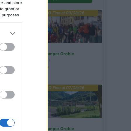
er and store
to grant or
PROMO
Fino al 09/08/26
ed purposes
Lombardia
Area Sosta Camper Orobie
Ardesio
(BG)
Ardesio in scatola
PROMO
Fino al 07/08/26
Lombardia
Area Sosta Camper Orobie