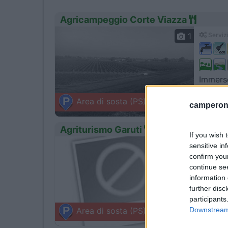
Agricampeggio Corte Viazza
1
Servizi
Immerso
Suzzar
Area di sosta (PS)
camperonl
Via Becag
Agriturismo Garuti
If you wish 
0
Servizi
sensitive in
confirm you
continue se
information 
further disc
L'azien
participants
Bonpor
Downstream 
Area di sosta (PS)
Via Carlo