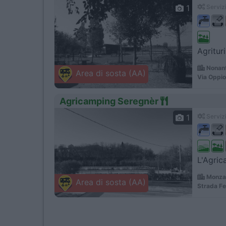
1
Servizi
Agritur
Nonant
Area di sosta (AA)
Via Oppio
Agricamping Seregnèr
1
Servizi
L'Agric
Monza
Area di sosta (AA)
Strada Fe