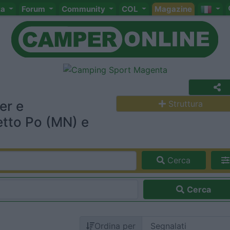
ta
Forum
Community
COL
Magazine
er e
Struttura
tto Po (MN) e
Cerca
Cerca
Ordina per