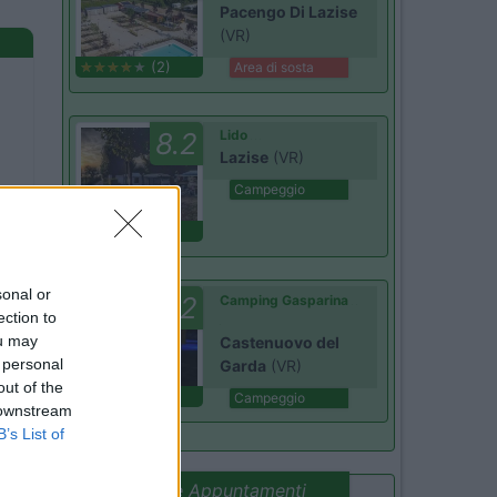
Pacengo Di Lazise
(VR)
(2)
Area di sosta
8.2
Lido
Lazise
(VR)
Campeggio
(6)
sonal or
8.2
Camping Gasparina
ection to
ou may
Castenuovo del
 personal
Garda
(VR)
out of the
(8)
Campeggio
 downstream
B’s List of
Promo e Appuntamenti