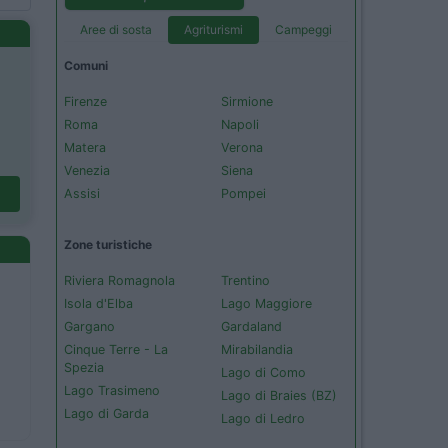
Aree di sosta
Agriturismi
Campeggi
Comuni
Firenze
Sirmione
Roma
Napoli
Matera
Verona
Venezia
Siena
Assisi
Pompei
Zone turistiche
Riviera Romagnola
Trentino
Isola d'Elba
Lago Maggiore
Gargano
Gardaland
Cinque Terre - La
Mirabilandia
Spezia
Lago di Como
Lago Trasimeno
Lago di Braies (BZ)
Lago di Garda
Lago di Ledro