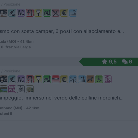
 / Posizione
ismo con sosta camper, 6 posti con allacciamento e...
ola (MO) - 41.4km
 6, fraz.via Larga
9,5
6
 / Posizione
ampeggio, immerso nel verde delle colline morenich...
mbano (MN) - 42.1km
stoni 9