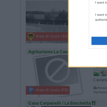
I want t
1
Servizi
I want t
authenti
Piazzol
Volta 
Area di sosta (AA)
Strada Vo
Coccole)
Agriturismo La Casa di Campagna
0
Servizi
L'aziend
Renazz
Area di sosta (PS)
Via Nuova
Casa Carpanelli / La Barchetta