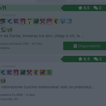
a
6,5
2
 / Posizione
 da Garda, immersa tra ulivi, ciliegi e viti, la ...
mano sul Garda (VR) - 63.7km
Disponibilità
Valletta
8,5
2
 / Posizione
 ristorazione (cucina mantovana) solo su prenotazi...
nedetto Po (MN) - 4.3km
e Secchia, 63