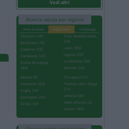
Vedi altri
Ricerca rapida per regione
Aree di sosta
Agriturismi
Campeggi
Abruzzo (26)
Friuli Venezia Giulia
(13)
Basilicata (19)
Lazio (65)
Calabria (25)
Liguria (29)
Campania (43)
Lombardia (49)
Emilia Romagna
(69)
Marche (54)
Molise (8)
Toscana (112)
Piemonte (63)
Trentino Alto Adige
(21)
Puglia (74)
Umbria (30)
Sardegna (33)
Valle d'Aosta (2)
Sicilia (34)
Veneto (80)