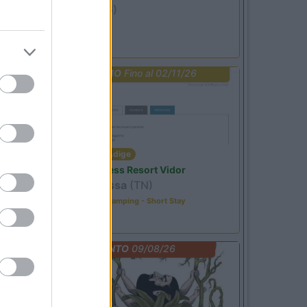
Ardesio
(BG)
jazz in quota
PROMO
Fino al 02/11/26
Trentino Alto Adige
Family Wellness Resort Vidor
Pozza di Fassa
(TN)
Happy & Active Camping - Short Stay
EVENTO
09/08/26