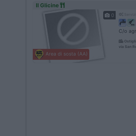
Il Glicine
0
Servizi
C/o agr
Ostigl
via San 
Area di sosta (AA)