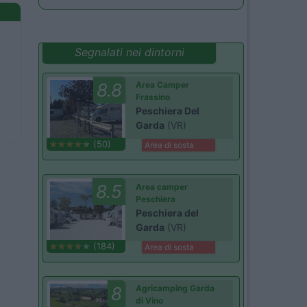
Segnalati nei dintorni
8.8
Area Camper
Frassino
Peschiera Del
Garda
(VR)
(50)
Area di sosta
8.5
Area camper
Peschiera
Peschiera del
Garda
(VR)
(184)
Area di sosta
8
Agricamping Garda
di Vino