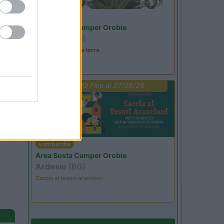
Lombardia
Area Sosta Camper Orobie
Ardesio
(BG)
A levar l'ombra da terra
PROMO
Fino al 27/08/26
Lombardia
Area Sosta Camper Orobie
Ardesio
(BG)
Caccia ai tesori arancioni