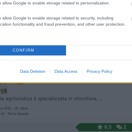
o allow Google to enable storage related to personalization.
 / Posizione
o allow Google to enable storage related to security, including
cation functionality and fraud prevention, and other user protection.
e ampie (oltre 45 mq), comode ed agevoli, al primo...
Mantovana (MN) - 40.3km
lta – Pozzolengo n 59/61 (Loc. Grazioli
CONFIRM
7,3
3
Data Deletion
Data Access
Privacy Policy
 / Posizione
a agrituristica è specializzata in viticoltura, ...
o (FE) - 41.3km
 9 - Torre Spada
9,5
2