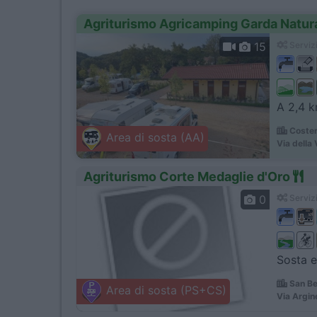
Agriturismo Agricamping Garda Natur
15
Servizi
A 2,4 km
Coster
Area di sosta (AA)
Via della 
Agriturismo Corte Medaglie d'Oro
0
Servizi
Sosta e
San Be
Area di sosta (PS+CS)
Via Argin