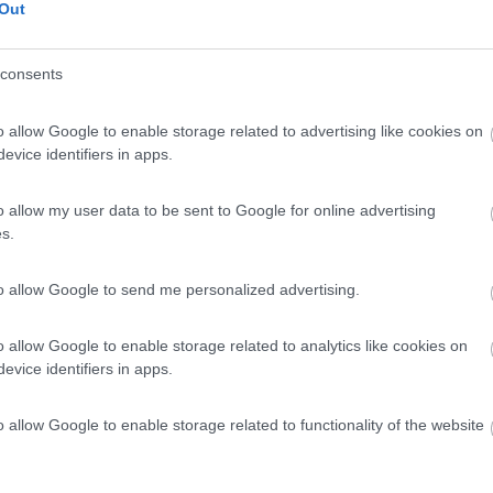
7
1
Out
 / Posizione
consents
o allow Google to enable storage related to advertising like cookies on
ranca di Verona (VR) - 35.6km
evice identifiers in apps.
 16
o allow my user data to be sent to Google for online advertising
s.
8,4
33
 / Posizione
to allow Google to send me personalized advertising.
o allow Google to enable storage related to analytics like cookies on
evice identifiers in apps.
 sulle colline moreniche, a sud del lago di Garda,...
io sul Mincio (VR) - 38.9km
o allow Google to enable storage related to functionality of the website
 Borghetto, 13
ro
9
1