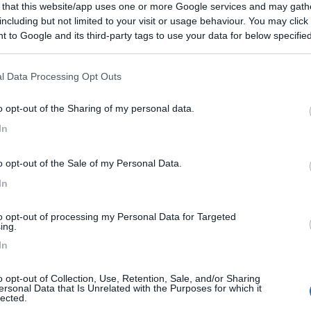
 that this website/app uses one or more Google services and may gath
8
1
including but not limited to your visit or usage behaviour. You may click 
 to Google and its third-party tags to use your data for below specifi
 / Posizione
ogle consent section.
l Data Processing Opt Outs
ismo con appartamenti e ampia corte per sosta camp...
o opt-out of the Sharing of my personal data.
Mantovana (MN) - 35km
In
lta-Pozzolo 1
o opt-out of the Sale of my Personal Data.
10
2
In
 / Posizione
to opt-out of processing my Personal Data for Targeted
ing.
In
i dell'agriturismo/agribirreria, aperto solo saba...
ra (MN) - 35.2km
o opt-out of Collection, Use, Retention, Sale, and/or Sharing
Bel Giardino 23
ersonal Data that Is Unrelated with the Purposes for which it
lected.