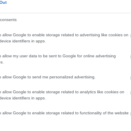
 / Posizione
Out
consents
 agricola floricola e olivicola, tra mare e montag...
o allow Google to enable storage related to advertising like cookies on
hera (IM) - 615.3km
evice identifiers in apps.
ale V. Rossi, 106 - Frazione Sasso
10
1
o allow my user data to be sent to Google for online advertising
s.
 / Posizione
to allow Google to send me personalized advertising.
 campagna a 1 km dal centro, pianeggiante, alberat...
o allow Google to enable storage related to analytics like cookies on
evice identifiers in apps.
gno (CN) - 618km
ia di Santa Margherita n° 5
o allow Google to enable storage related to functionality of the website
8
2
 / Posizione