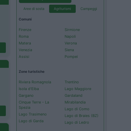
Aree di sosta
Agriturismi
Campeggi
Comuni
Firenze
Sirmione
Roma
Napoli
Matera
Verona
Venezia
Siena
Assisi
Pompei
Zone turistiche
Riviera Romagnola
Trentino
Isola d'Elba
Lago Maggiore
Gargano
Gardaland
Cinque Terre - La
Mirabilandia
Spezia
Lago di Como
Lago Trasimeno
Lago di Braies (BZ)
Lago di Garda
Lago di Ledro