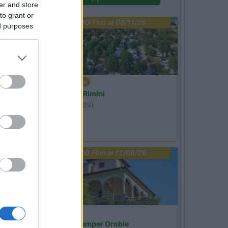
er and store
to grant or
PROMO
Fino al 08/11/26
ed purposes
Emilia Romagna
Camper Park Rimini
Miramare
(RN)
Benefit Card
PROMO
Fino al 12/08/26
Lombardia
Area Sosta Camper Orobie