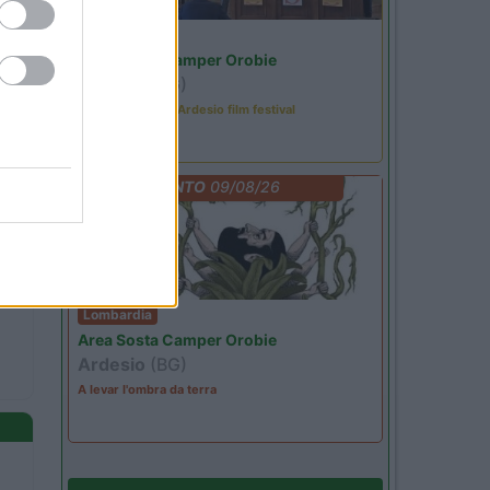
Lombardia
Area Sosta Camper Orobie
Ardesio
(BG)
Sacrae Scenae - Ardesio film festival
EVENTO
09/08/26
Lombardia
Area Sosta Camper Orobie
Ardesio
(BG)
A levar l'ombra da terra