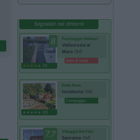
Segnalati nei dintorni
8
Parcheggio Molinari
Vallecrosia al
Mare
(IM)
Area di sosta
(1)
Delle Rose
Isolabona
(IM)
Campeggio
(0)
7.7
Villaggio Dei Fiori
Sanremo
(IM)