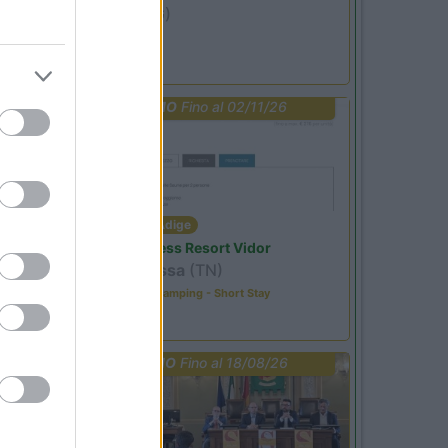
Ardesio
(BG)
Riscopri Ardesio
PROMO
Fino al 02/11/26
Trentino Alto Adige
Family Wellness Resort Vidor
Pozza di Fassa
(TN)
Happy & Active Camping - Short Stay
PROMO
Fino al 18/08/26