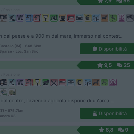
7,9
55
 / Posizione
 dal paese e a 900 m dal mare, immerso nel contest...
Castello (IM) - 648.6km
Disponibilità
Sparse - Loc. San Siro
9,5
25
 / Posizione
dal centro, l'azienda agricola dispone di un'area ...
AT) - 675.7km
Disponibilità
manera 63
8,8
9