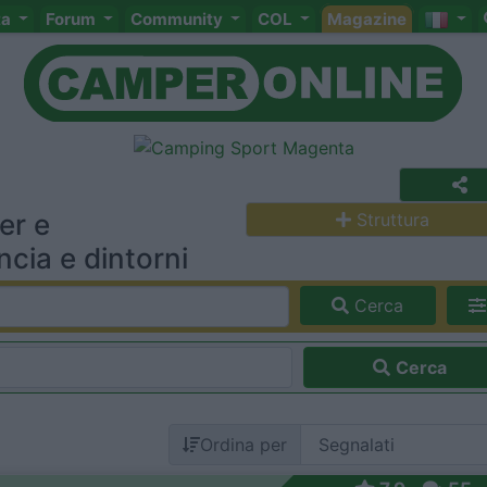
ta
Forum
Community
COL
Magazine
er e
Struttura
cia e dintorni
Cerca
Cerca
Ordina per