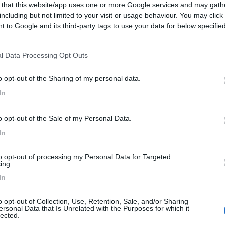
 that this website/app uses one or more Google services and may gath
 / Posizione
including but not limited to your visit or usage behaviour. You may click 
 to Google and its third-party tags to use your data for below specifi
ogle consent section.
er 6 veicoli, cani accettati solo su preavviso
l Data Processing Opt Outs
o (CN) - 606.4km
o opt-out of the Sharing of my personal data.
Po 70,
In
9,5
2
o opt-out of the Sale of my Personal Data.
 / Posizione
In
to opt-out of processing my Personal Data for Targeted
iturismo Cascina Mombello, ampi spazi per i bimbi,...
ing.
In
 (TO) - 608.7km
o opt-out of Collection, Use, Retention, Sale, and/or Sharing
ersonal Data that Is Unrelated with the Purposes for which it
7,7
3
lected.