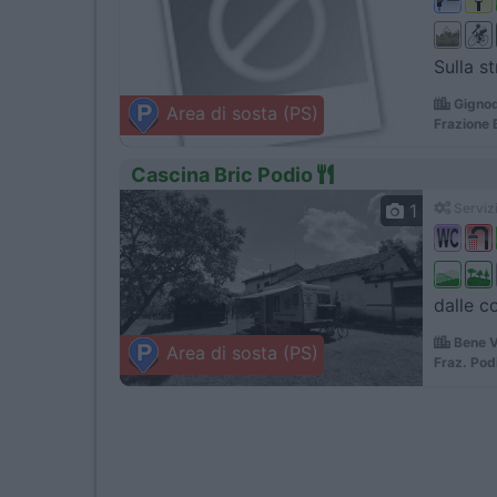
Sulla st
Gignod
Area di sosta (PS)
Frazione 
Cascina Bric Podio
1
Servizi
dalle c
Bene V
Area di sosta (PS)
Fraz. Pod