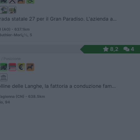
rada statale 27 per il Gran Paradiso. L'azienda a...
 (AO) - 637.1km
Buthier-Morï¿½, 5
8,2
4
 / Posizione
olline delle Langhe, la fattoria a conduzione fam...
agienna (CN) - 638.5km
io, 94