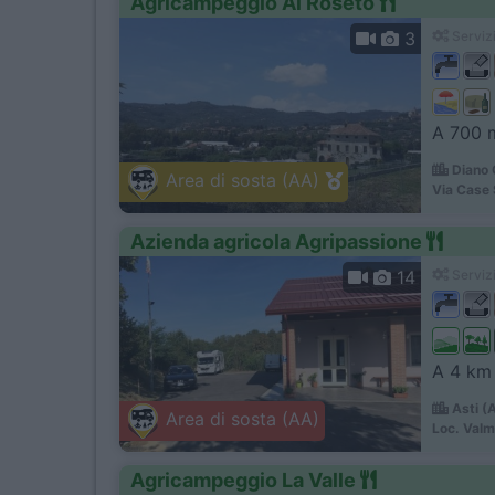
Agricampeggio Al Roseto
3
Servizi
A 700 m
Diano 
Area di sosta (AA)
Via Case 
Azienda agricola Agripassione
14
Servizi
A 4 km 
Asti (
Area di sosta (AA)
Loc. Val
Agricampeggio La Valle