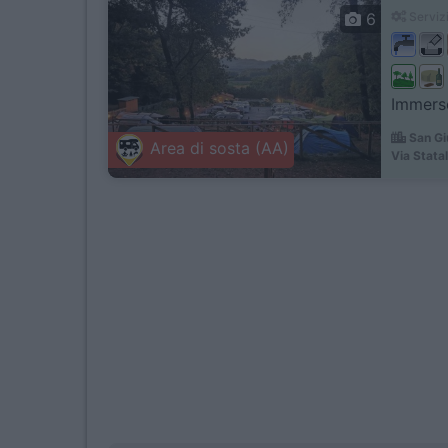
6
Servizi
Immerso
San Gi
Area di sosta (AA)
Via Stata