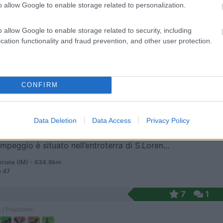
o allow Google to enable storage related to personalization.
o allow Google to enable storage related to security, including
cascina immersa nella verde provincia cuneese, un ...
cation functionality and fraud prevention, and other user protection.
 di Pesio (CN) - 620.9km
na 4
CONFIRM
0
 / Posizione
Data Deletion
Data Access
Privacy Policy
ampeggio è situato nell’entroterra di S.Loren...
bruna (IM) - 634.8km
e 47
7
1
 / Posizione