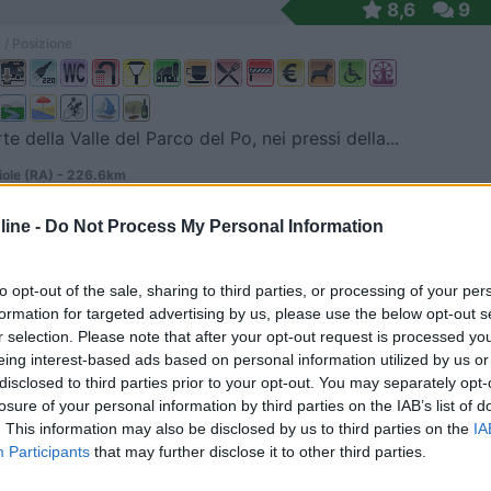
8,6
9
 / Posizione
te della Valle del Parco del Po, nei pressi della...
ole (RA) - 226.6km
do Poggi, 8
ine -
Do Not Process My Personal Information
8,5
2
 / Posizione
to opt-out of the sale, sharing to third parties, or processing of your per
formation for targeted advertising by us, please use the below opt-out s
r selection. Please note that after your opt-out request is processed y
eing interest-based ads based on personal information utilized by us or
trezzata presso agriturismo immerso tra boschi e c...
disclosed to third parties prior to your opt-out. You may separately opt-
losure of your personal information by third parties on the IAB’s list of
le Barrois - 465.6km
. This information may also be disclosed by us to third parties on the
IA
45
Participants
that may further disclose it to other third parties.
7
1