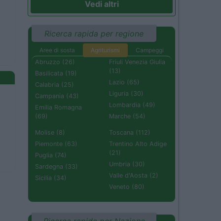
Vedi altri
Ricerca rapida per regione
Aree di sosta
Agriturismi
Campeggi
Abruzzo (26)
Friuli Venezia Giulia
(13)
Basilicata (19)
Lazio (65)
Calabria (25)
Liguria (30)
Campania (43)
Lombardia (49)
Emilia Romagna
(69)
Marche (54)
Molise (8)
Toscana (112)
Piemonte (63)
Trentino Alto Adige
(21)
Puglia (74)
Umbria (30)
Sardegna (33)
Valle d'Aosta (2)
Sicilia (34)
Veneto (80)