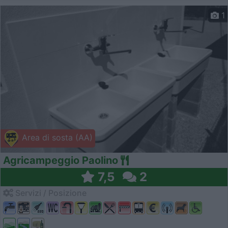
1
Area di sosta (AA)
Agricampeggio Paolino
7,5
2
Servizi / Posizione