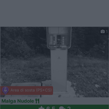
1
Area di sosta (PS+CS)
Malga Nudole
6,5
2