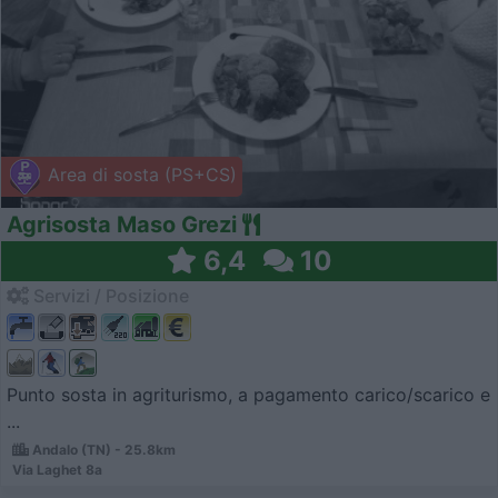
Area di sosta (PS+CS)
Agrisosta Maso Grezi
6,4
10
Servizi / Posizione
Punto sosta in agriturismo, a pagamento carico/scarico e
...
Andalo (TN) - 25.8km
Via Laghet 8a