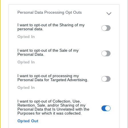
third parties.
A 2 km dalle spiagge di Torbole sul Lago di Garda,
Personal Data Processing Opt Outs
Please note that this website/app uses one or more Google
piccol...
services and may gather and store information including but
Nago-Torbole (TN) - 36.8km
I want to opt-out of the Sharing of my
not limited to your visit or usage behaviour. You may click to
personal data.
Via Strada Rivana, 46
grant or deny consent to Google and its third-party tags to
Opted In
use your data for below specified purposes in below Google
1
consent section.
I want to opt-out of the Sale of my
Personal Data.
Opted In
I want to opt-out of processing my
Personal Data for Targeted Advertising.
Opted In
I want to opt-out of Collection, Use,
Retention, Sale, and/or Sharing of my
Personal Data that Is Unrelated with the
Purposes for which it was collected.
Area di sosta (PS+CS)
Opted Out
Locanda De l'Arguta