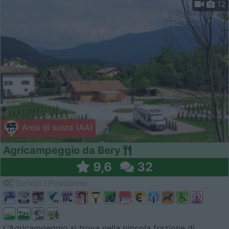
12
Area di sosta (AA)
Agricampeggio da Bery
9,6
32
Servizi / Posizione
L'Agricampeggio si trova nella piccola frazione di