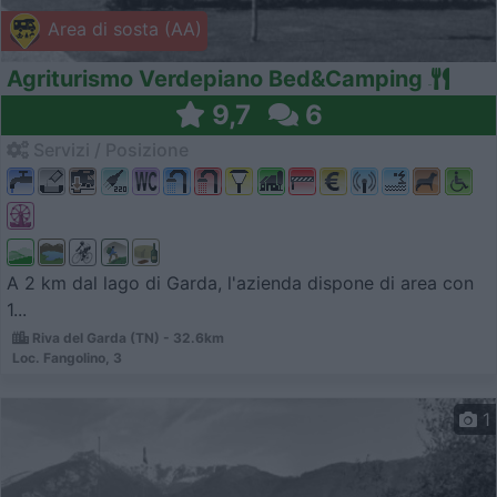
Area di sosta (AA)
Agriturismo Verdepiano Bed&Camping
9,7
6
Servizi / Posizione
A 2 km dal lago di Garda, l'azienda dispone di area con
1...
Riva del Garda (TN) - 32.6km
Loc. Fangolino, 3
1