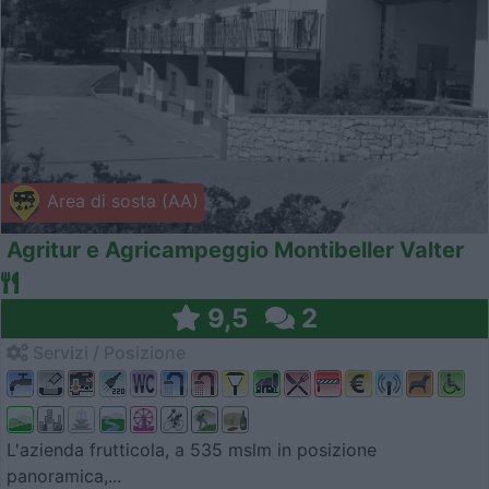
Area di sosta (AA)
Agritur e Agricampeggio Montibeller Valter
9,5
2
Servizi / Posizione
L'azienda frutticola, a 535 mslm in posizione
panoramica,...