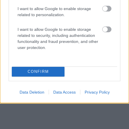
I want to allow Google to enable storage
related to personalization.
Area di sosta (AA)
I want to allow Google to enable storage
Agriturismo L'Albero delle Mele
related to security, including authentication
7,6
5
functionality and fraud prevention, and other
user protection.
Servizi / Posizione
CONFIRM
Nei pressi del Lago di Loppio, la tenuta agricola
produce...
Mori (TN) - 40km
Data Deletion
Data Access
Privacy Policy
Fraz. Loppio 1