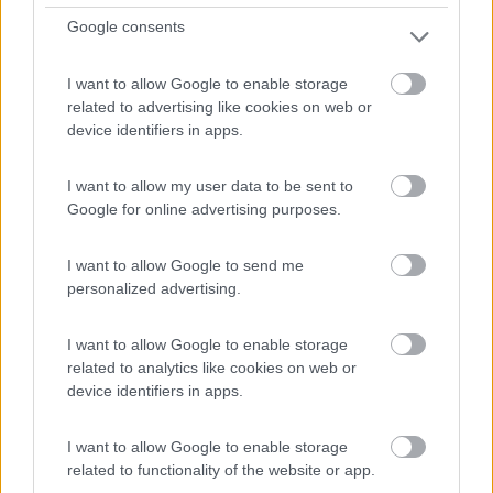
Servizi / Posizione
Google consents
I want to allow Google to enable storage
Sulla strada per la Diga Bissina in prossimità di Malga...
related to advertising like cookies on web or
device identifiers in apps.
Daone (TN) - 76.1km
Sentiero della Val di Fumo
I want to allow my user data to be sent to
1
Google for online advertising purposes.
I want to allow Google to send me
personalized advertising.
I want to allow Google to enable storage
related to analytics like cookies on web or
device identifiers in apps.
I want to allow Google to enable storage
related to functionality of the website or app.
Area di sosta (AA)