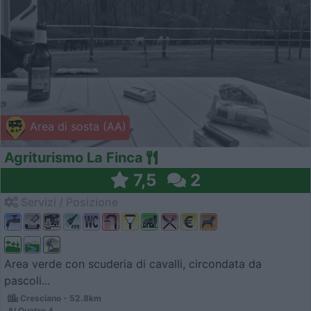
Area di sosta (AA)
Agriturismo La Finca
7,5
2
Servizi / Posizione
Area verde con scuderia di cavalli, circondata da
pascoli...
Cresciano - 52.8km
Al Quatro 4,