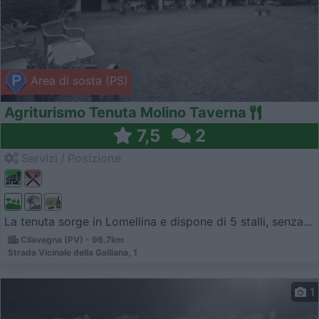
Area di sosta (PS)
Agriturismo Tenuta Molino Taverna
7,5
2
Servizi / Posizione
La tenuta sorge in Lomellina e dispone di 5 stalli, senza...
Cilavegna (PV) - 96.7km
Strada Vicinale della Galliana, 1
1