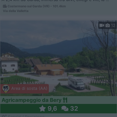
Costermano sul Garda (VR) - 101.4km
Via della Valletta
12
Area di sosta (AA)
Agricampeggio da Bery
9,6
32
Servizi / Posizione