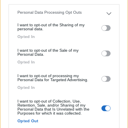
camper...
third parties.
Ranco (VA) - 75.7km
Personal Data Processing Opt Outs
Via Quassa, 27
Please note that this website/app uses one or more Google
services and may gather and store information including but
I want to opt-out of the Sharing of my
not limited to your visit or usage behaviour. You may click to
1
personal data.
grant or deny consent to Google and its third-party tags to
Opted In
use your data for below specified purposes in below Google
consent section.
I want to opt-out of the Sale of my
Personal Data.
Opted In
I want to opt-out of processing my
Personal Data for Targeted Advertising.
Opted In
Area di sosta (PS+CS)
I want to opt-out of Collection, Use,
Retention, Sale, and/or Sharing of my
Personal Data that Is Unrelated with the
Malga Nudole
Purposes for which it was collected.
6,5
2
Opted Out