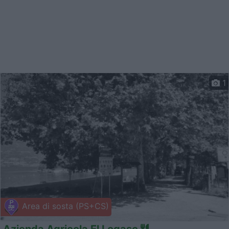
1
Area di sosta (PS+CS)
Azienda Agricola El Logasc