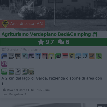
Area di sosta (AA)
Agriturismo Verdepiano Bed&Camping
9,7
6
Servizi / Posizione
A 2 km dal lago di Garda, l'azienda dispone di area con
1...
Riva del Garda (TN) - 102.8km
Loc. Fangolino, 3