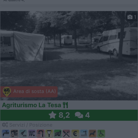
1
Area di sosta (AA)
Agriturismo La Tesa
8,2
4
Servizi / Posizione