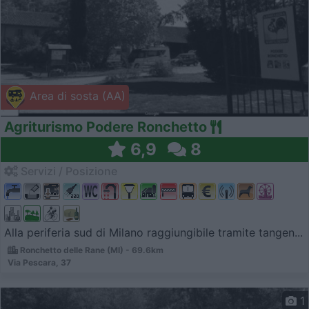
Area di sosta (AA)
Agriturismo Podere Ronchetto
6,9
8
Servizi / Posizione
Alla periferia sud di Milano raggiungibile tramite tangen...
Ronchetto delle Rane (MI) - 69.6km
Via Pescara, 37
1