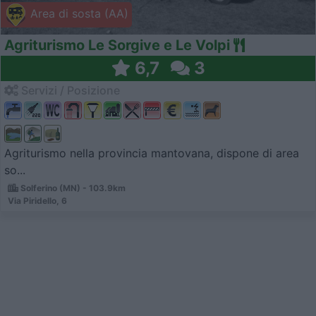
Area di sosta (AA)
Agriturismo Le Sorgive e Le Volpi
6,7
3
Servizi / Posizione
Agriturismo nella provincia mantovana, dispone di area
so...
Solferino (MN) - 103.9km
Via Piridello, 6