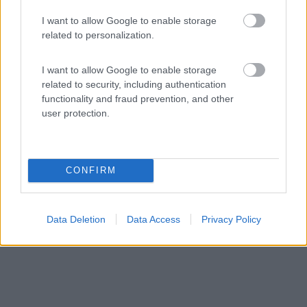
Rocca dei Marchesi
I want to allow Google to enable storage
related to personalization.
8
1
Servizi / Posizione
I want to allow Google to enable storage
related to security, including authentication
functionality and fraud prevention, and other
user protection.
Agriturismo "Rocca dei Marchesi", che propone ottima
rist...
Sabbio Chiese (BS) - 77.5km
CONFIRM
Via S. Moretti 86
Data Deletion
Data Access
Privacy Policy