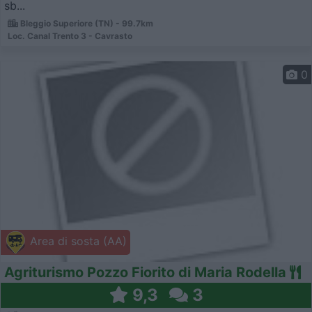
sb...
Bleggio Superiore (TN) - 99.7km
Loc. Canal Trento 3 - Cavrasto
0
Area di sosta (AA)
Agriturismo Pozzo Fiorito di Maria Rodella
9,3
3