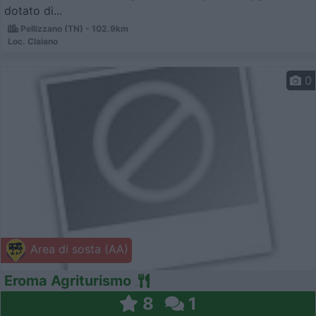
dotato di...
Pellizzano (TN) - 102.9km
Loc. Claiano
0
Area di sosta (AA)
Eroma Agriturismo
8
1