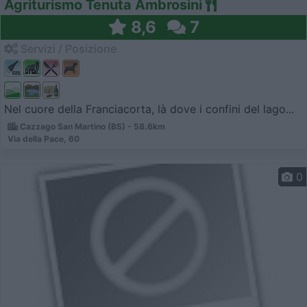
Agriturismo Tenuta Ambrosini
8,6
7
Servizi / Posizione
Nel cuore della Franciacorta, là dove i confini del lago...
Cazzago San Martino (BS) - 58.6km
Via della Pace, 60
0