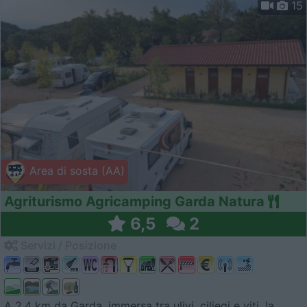
15
Area di sosta (AA)
Agriturismo Agricamping Garda Natura
6,5
2
Servizi / Posizione
A 2,4 km da Garda, immersa tra ulivi, ciliegi e viti, la ...