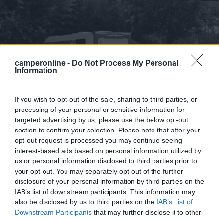
camperonline -
Do Not Process My Personal
Information
If you wish to opt-out of the sale, sharing to third parties, or
processing of your personal or sensitive information for
Area di sosta (AA)
targeted advertising by us, please use the below opt-out
section to confirm your selection. Please note that after your
AgriCampeggio area sosta Sass Cavalasc
opt-out request is processed you may continue seeing
9,2
17
interest-based ads based on personal information utilized by
us or personal information disclosed to third parties prior to
Servizi / Posizione
your opt-out. You may separately opt-out of the further
disclosure of your personal information by third parties on the
IAB’s list of downstream participants. This information may
also be disclosed by us to third parties on the
IAB’s List of
A pochi metri dalle sponde del Lago Maggiore, area
Downstream Participants
that may further disclose it to other