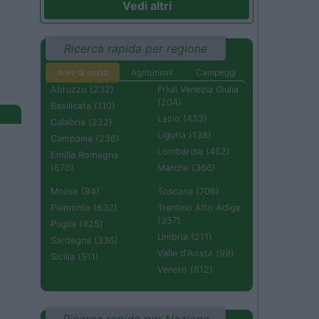
Vedi altri
Ricerca rapida per regione
Aree di sosta
Agriturismi
Campeggi
Abruzzo (232)
Friuli Venezia Giulia
(204)
Basilicata (110)
Lazio (433)
Calabria (222)
Liguria (138)
Campania (236)
Lombardia (452)
Emilia Romagna
(670)
Marche (366)
Molise (94)
Toscana (706)
Piemonte (632)
Trentino Alto Adige
(357)
Puglia (425)
Umbria (211)
Sardegna (336)
Valle d'Aosta (99)
Sicilia (511)
Veneto (512)