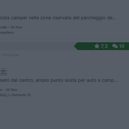
osta camper nella zona riservata del parcheggio de...
illé - 16.1km
eupliers
7,3
10
 / Posizione
etri dal centro, ampio punto sosta per auto e camp...
i - 16.1km
Abbï¿½ Oesterle 15