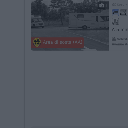
1
Servizi
A 5 min
Selest
Area di sosta (AA)
Avenue Ad