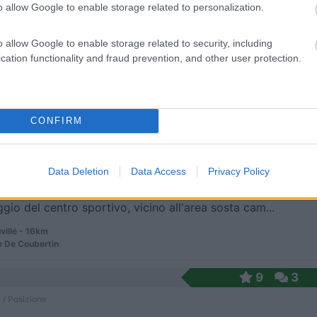
o allow Google to enable storage related to personalization.
o allow Google to enable storage related to security, including
l centro, vicino ad un Centro Sportivo e Culturale...
cation functionality and fraud prevention, and other user protection.
im - 14.1km
igneron
CONFIRM
e De Coubertin
6
1
 / Posizione
Data Deletion
Data Access
Privacy Policy
gio del centro sportivo, vicino all'area sosta cam...
villé - 16km
e De Coubertin
9
3
 / Posizione