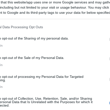
 that this website/app uses one or more Google services and may gath
 / Posizione
including but not limited to your visit or usage behaviour. You may click 
 to Google and its third-party tags to use your data for below specifi
ogle consent section.
 dal centro, parcheggio misto auto a fianco al Pal...
l Data Processing Opt Outs
ller - 10.8km
o opt-out of the Sharing of my personal data.
igembronn
In
6,5
2
o opt-out of the Sale of my Personal Data.
 / Posizione
In
to opt-out of processing my Personal Data for Targeted
gio pianeggiante, sterrato a 150 m dal castello. P...
ing.
In
ller - 11.1km
te du Chateau
o opt-out of Collection, Use, Retention, Sale, and/or Sharing
ersonal Data that Is Unrelated with the Purposes for which it
6
1
lected.