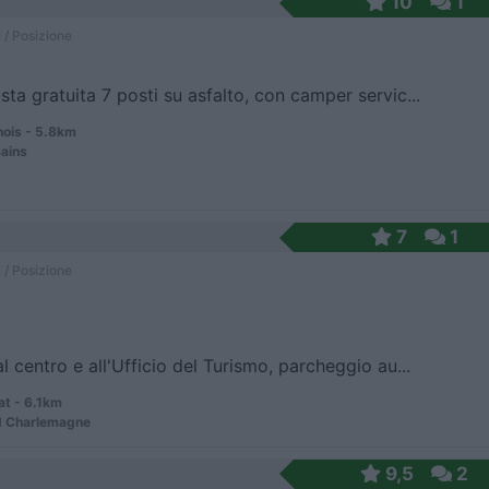
10
1
 / Posizione
sta gratuita 7 posti su asfalto, con camper servic...
ois - 5.8km
Bains
7
1
 / Posizione
al centro e all'Ufficio del Turismo, parcheggio au...
at - 6.1km
d Charlemagne
9,5
2