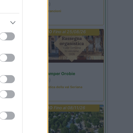
Ardesio
(BG)
Caccia ai tesori arancioni
PROMO
Fino al 25/08/26
Lombardia
Area Sosta Camper Orobie
Ardesio
(BG)
Rassegna organistica della val Seriana
PROMO
Fino al 08/11/26