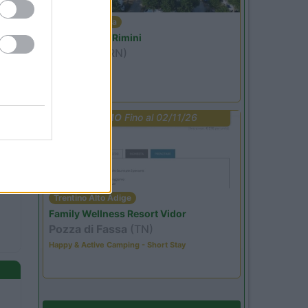
Emilia Romagna
Camper Park Rimini
Miramare
(RN)
Benefit Card
PROMO
Fino al 02/11/26
Trentino Alto Adige
Family Wellness Resort Vidor
Pozza di Fassa
(TN)
Happy & Active Camping - Short Stay