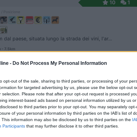
10
1
 / Posizione
dal paese, situata lungo la strada dei vini, l'ar...
 - 7.5km
u Haselmattenweg
ine -
Do Not Process My Personal Information
9
1
 / Posizione
to opt-out of the sale, sharing to third parties, or processing of your per
formation for targeted advertising by us, please use the below opt-out s
r selection. Please note that after your opt-out request is processed y
eing interest-based ads based on personal information utilized by us or
i carico e carico, vicino ai campi da tennis, a pa...
disclosed to third parties prior to your opt-out. You may separately opt-
losure of your personal information by third parties on the IAB’s list of
Hippolyte - 10.8km
. This information may also be disclosed by us to third parties on the
IA
einforst
Participants
that may further disclose it to other third parties.
6
1