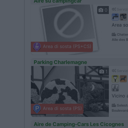
Aire su campingcar
0
Servizi
Area so
Chaten
Alle des 
Area di sosta (PS+CS)
Parking Charlemagne
1
Servizi
Vicino 
Selest
Area di sosta (PS)
Boulevar
Aire de Camping-Cars Les Cicognes