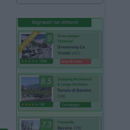
Segnalati nei dintorni
Card
9
Area camper
Benefit
Tschaval
Gressoney La
Trinité
(AO)
(54)
Area di sosta
8.5
Camping Residence
& Lodge Orchidea
Feriolo di Baveno
(VB)
(4)
Campeggio
7.3
Tranquilla
Baveno
(VB)