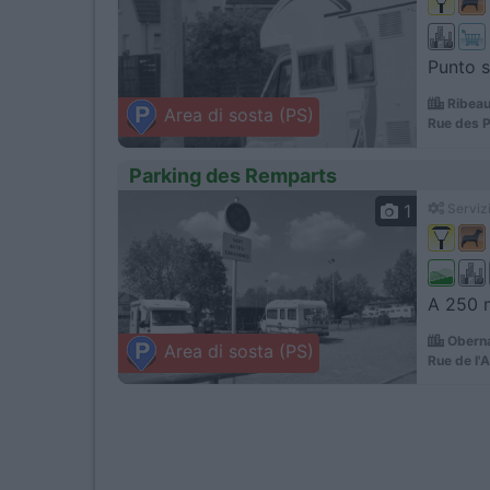
Punto s
Ribeauv
Area di sosta (PS)
Rue des P
Parking des Remparts
1
Servizi
A 250 m
Oberna
Area di sosta (PS)
Rue de l'