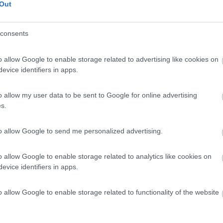
 / Posizione
Out
gio per camper a circa 1km dal magnifico castello.
consents
ller - 11.1km
o allow Google to enable storage related to advertising like cookies on
evice identifiers in apps.
10
1
o allow my user data to be sent to Google for online advertising
s.
 / Posizione
to allow Google to send me personalized advertising.
 600 m dal centro, parcheggio per camper in mezzo ...
o allow Google to enable storage related to analytics like cookies on
evice identifiers in apps.
Hippolyte - 11.1km
o allow Google to enable storage related to functionality of the website
7
1
 / Posizione