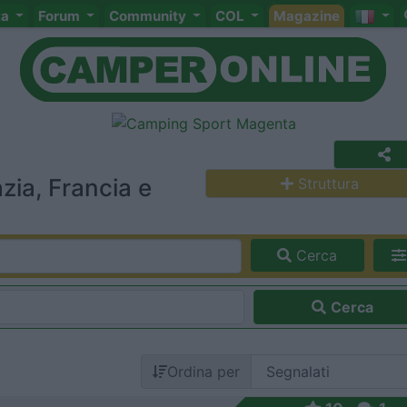
ta
Forum
Community
COL
Magazine
zia, Francia e
Struttura
Cerca
Cerca
Ordina per