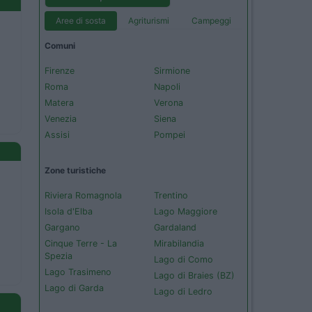
Aree di sosta
Agriturismi
Campeggi
Comuni
Firenze
Sirmione
Roma
Napoli
Matera
Verona
Venezia
Siena
Assisi
Pompei
Zone turistiche
Riviera Romagnola
Trentino
Isola d'Elba
Lago Maggiore
Gargano
Gardaland
Cinque Terre - La
Mirabilandia
Spezia
Lago di Como
Lago Trasimeno
Lago di Braies (BZ)
Lago di Garda
Lago di Ledro