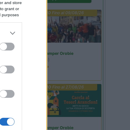
er and store
to grant or
PROMO
Fino al 09/08/26
ed purposes
Lombardia
Area Sosta Camper Orobie
Ardesio
(BG)
Ardesio in scatola
PROMO
Fino al 27/08/26
Lombardia
Area Sosta Camper Orobie