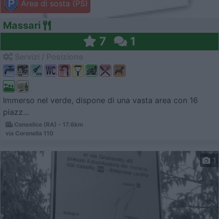
Area di sosta (PS)
Massari
7
1
Servizi / Posizione
Immerso nel verde, dispone di una vasta area con 16
piazz...
Conselice (RA) - 17.6km
via Coronella 110
1