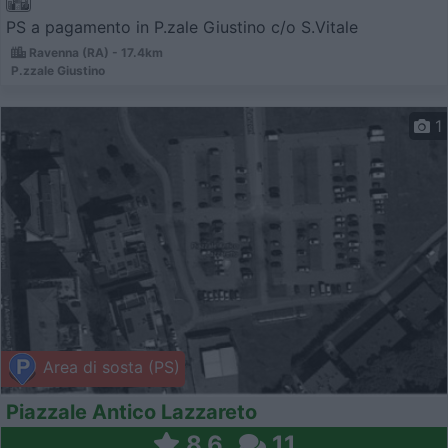
PS a pagamento in P.zale Giustino c/o S.Vitale
Ravenna (RA) - 17.4km
P.zzale Giustino
1
Area di sosta (PS)
Piazzale Antico Lazzareto
8,6
11