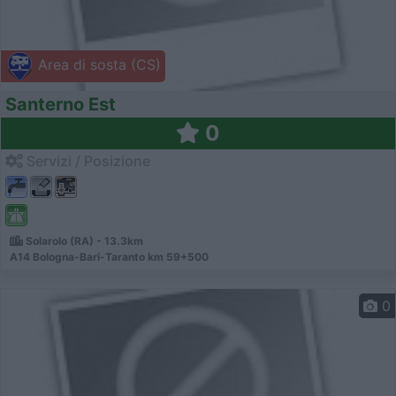
Area di sosta (CS)
Santerno Est
0
Servizi / Posizione
Solarolo (RA) - 13.3km
A14 Bologna-Bari-Taranto km 59+500
0