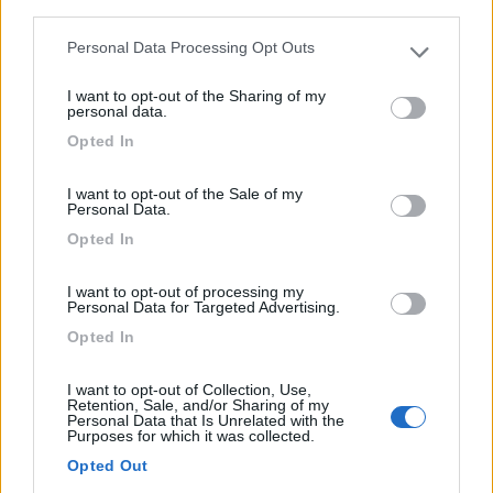
third parties.
Camper service a confine con la stazione ecologica. So...
Personal Data Processing Opt Outs
Lavezzola (RA) - 16.8km
Please note that this website/app uses one or more Google
via Bastia
services and may gather and store information including but
I want to opt-out of the Sharing of my
not limited to your visit or usage behaviour. You may click to
personal data.
1
grant or deny consent to Google and its third-party tags to
Opted In
use your data for below specified purposes in below Google
consent section.
I want to opt-out of the Sale of my
Personal Data.
Opted In
I want to opt-out of processing my
Personal Data for Targeted Advertising.
Opted In
I want to opt-out of Collection, Use,
Area di sosta (PS)
Retention, Sale, and/or Sharing of my
Personal Data that Is Unrelated with the
Purposes for which it was collected.
Parcheggio
Opted Out
6
1