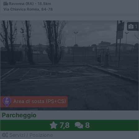
Ravenna (RA) - 18.5km
Via Chiavica Romea, 84-78
1
Area di sosta (PS+CS)
Parcheggio
7,8
8
Servizi / Posizione