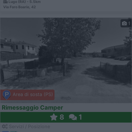
Lugo (RA) - 5.5km
Via Foro Boario, 42
1
Area di sosta (PS)
Rimessaggio Camper
8
1
Servizi / Posizione