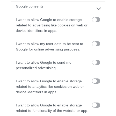
Google consents
I want to allow Google to enable storage
related to advertising like cookies on web or
device identifiers in apps.
I want to allow my user data to be sent to
Area di sosta (AA)
Google for online advertising purposes.
Agricamping Tenuta Naturale
I want to allow Google to send me
7
1
personalized advertising.
Servizi / Posizione
I want to allow Google to enable storage
related to analytics like cookies on web or
device identifiers in apps.
A circa 1,5 km dal paese raggiungibile con pista ciclabil...
I want to allow Google to enable storage
Villa San Pietro (CA) - 23.2km
related to functionality of the website or app.
S.da Vicinale Bia Monti, sn