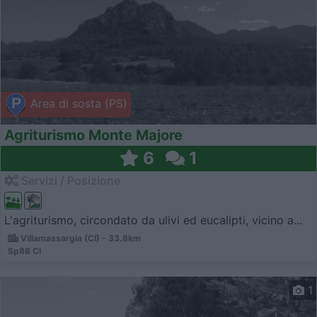
Area di sosta (PS)
Agriturismo Monte Majore
6
1
Servizi / Posizione
L'agriturismo, circondato da ulivi ed eucalipti, vicino a...
Villamassargia (CI) - 33.8km
Sp88 CI
1