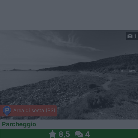
1
Area di sosta (PS)
Parcheggio
8,5
4