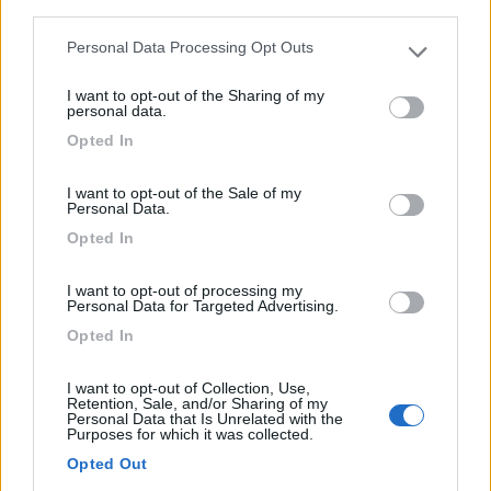
third parties.
Personal Data Processing Opt Outs
Please note that this website/app uses one or more Google
services and may gather and store information including but
I want to opt-out of the Sharing of my
not limited to your visit or usage behaviour. You may click to
personal data.
Area di sosta (PS)
grant or deny consent to Google and its third-party tags to
Opted In
use your data for below specified purposes in below Google
Parcheggio Torre Cala Regina
consent section.
I want to opt-out of the Sale of my
7,5
2
Personal Data.
Servizi / Posizione
Opted In
I want to opt-out of processing my
Parcheggio per auto e area per sosta camper, nessun
Personal Data for Targeted Advertising.
servi...
Opted In
Quartu Sant'Elena (CA) - 20.7km
Cala Regina
I want to opt-out of Collection, Use,
Retention, Sale, and/or Sharing of my
Personal Data that Is Unrelated with the
8
Purposes for which it was collected.
Opted Out