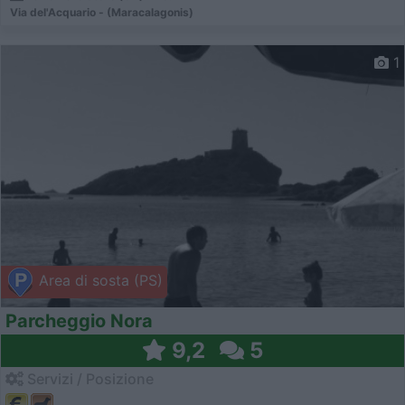
Via del'Acquario - (Maracalagonis)
1
Area di sosta (PS)
Parcheggio Nora
9,2
5
Servizi / Posizione