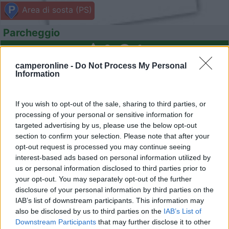
Area di sosta (PS)
Parcheggio
6
1
Servizi / Posizione
camperonline -
Do Not Process My Personal
Information
If you wish to opt-out of the sale, sharing to third parties, or
Punto sosta in uno slargo della stessa via, su asfalto, t...
processing of your personal or sensitive information for
Quartu Sant'Elena (CA) - 19.2km
targeted advertising by us, please use the below opt-out
Via Delle Ninfee LocalitÃ Terramala
section to confirm your selection. Please note that after your
opt-out request is processed you may continue seeing
interest-based ads based on personal information utilized by
1
us or personal information disclosed to third parties prior to
your opt-out. You may separately opt-out of the further
disclosure of your personal information by third parties on the
IAB’s list of downstream participants. This information may
also be disclosed by us to third parties on the
IAB’s List of
Downstream Participants
that may further disclose it to other