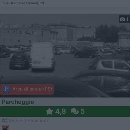
Via Stanislao Caboni, 13
1
Area di sosta (PS)
Parcheggio
4,8
5
Servizi / Posizione