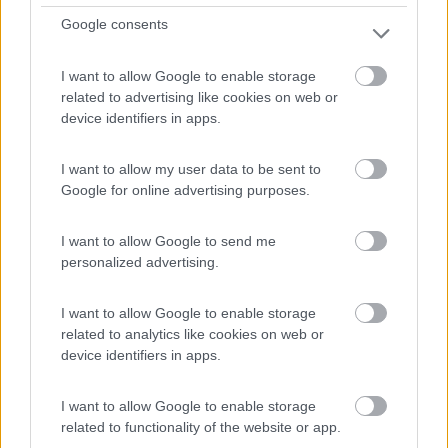
Google consents
I want to allow Google to enable storage
related to advertising like cookies on web or
device identifiers in apps.
I want to allow my user data to be sent to
Google for online advertising purposes.
Area di sosta (PS)
I want to allow Google to send me
personalized advertising.
Parcheggio Santuario Madonna San Luca
4,8
4
I want to allow Google to enable storage
related to analytics like cookies on web or
Servizi / Posizione
device identifiers in apps.
Punto sosta panoramico, senza servizi. Strada di
I want to allow Google to enable storage
accesso ...
related to functionality of the website or app.