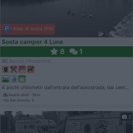
Area di sosta (PS)
Sosta camper 4 Lune
8
1
Servizi / Posizione
A pochi chilometri dall'entrata dell'autostrada, dal cent...
Budrio (BO) - 9km
Via San Donato, 5
3