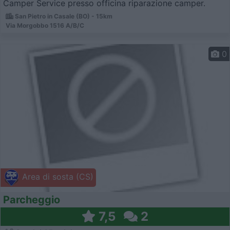
Camper Service presso officina riparazione camper.
San Pietro in Casale (BO) - 15km
Via Morgobbo 1516 A/B/C
0
Area di sosta (CS)
Parcheggio
7,5
2