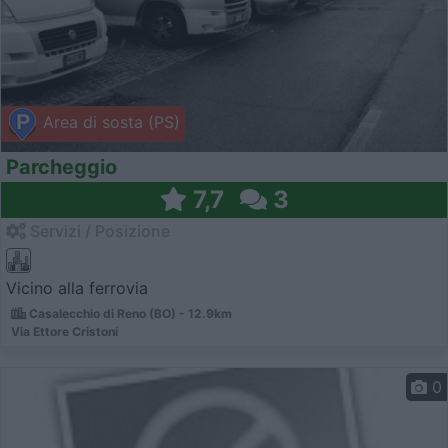
Area di sosta (PS)
Parcheggio
7,7
3
Servizi / Posizione
Vicino alla ferrovia
Casalecchio di Reno (BO) - 12.9km
Via Ettore Cristoni
0