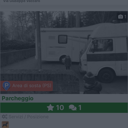
Via Giuseppe Vaccaro
1
Area di sosta (PS)
Parcheggio
10
1
Servizi / Posizione