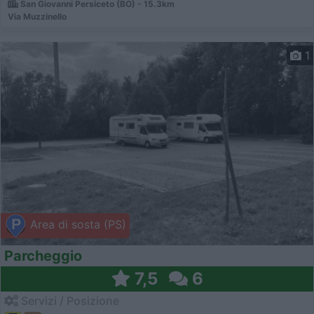
San Giovanni Persiceto (BO) - 15.3km
Via Muzzinello
1
Area di sosta (PS)
Parcheggio
7,5
6
Servizi / Posizione