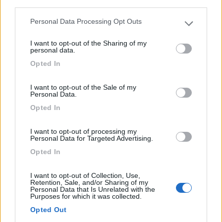
third parties.
0
Personal Data Processing Opt Outs
Please note that this website/app uses one or more Google
services and may gather and store information including but
I want to opt-out of the Sharing of my
not limited to your visit or usage behaviour. You may click to
personal data.
grant or deny consent to Google and its third-party tags to
Opted In
use your data for below specified purposes in below Google
consent section.
I want to opt-out of the Sale of my
Personal Data.
Opted In
Area di sosta (PS)
I want to opt-out of processing my
Personal Data for Targeted Advertising.
Area di sosta a S. Lazzaro di Savena
Opted In
0
I want to opt-out of Collection, Use,
In via Speranza, segnalata dall'uscita della tangenziale,...
Retention, Sale, and/or Sharing of my
Personal Data that Is Unrelated with the
S. Lazzaro di Savena (BO) - 11.6km
Purposes for which it was collected.
Opted Out
1