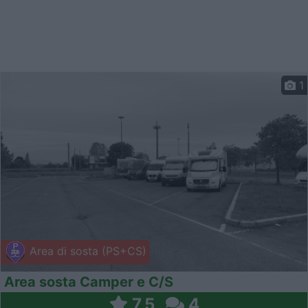
1
Area di sosta (PS+CS)
Area sosta Camper e C/S
7,5
4