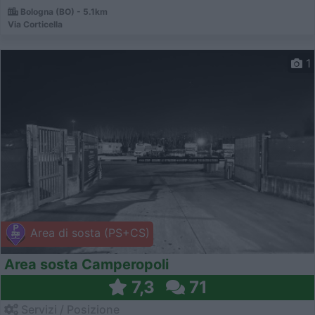
Bologna (BO) - 5.1km
Via Corticella
1
Area di sosta (PS+CS)
Area sosta Camperopoli
7,3
71
Servizi / Posizione