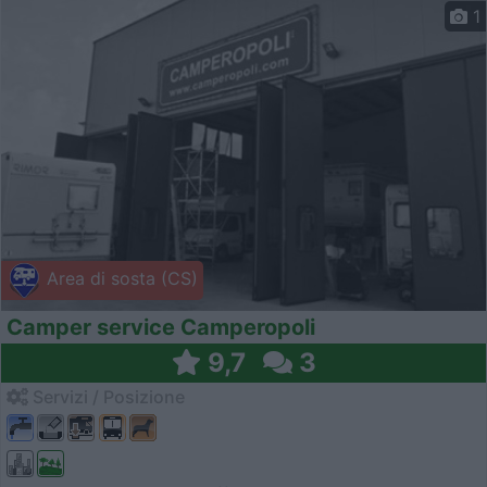
1
Area di sosta (CS)
Camper service Camperopoli
9,7
3
Servizi / Posizione