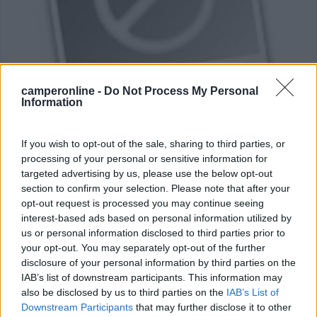
camperonline -
Do Not Process My Personal
Area di sosta (PS)
Information
Parcheggio
If you wish to opt-out of the sale, sharing to third parties, or
5
2
processing of your personal or sensitive information for
targeted advertising by us, please use the below opt-out
Servizi / Posizione
section to confirm your selection. Please note that after your
opt-out request is processed you may continue seeing
interest-based ads based on personal information utilized by
us or personal information disclosed to third parties prior to
Parcheggio misto con auto ma frequentato anche da
your opt-out. You may separately opt-out of the further
camper,...
disclosure of your personal information by third parties on the
Bologna (BO) - 11.2km
IAB’s list of downstream participants. This information may
Via Lombardia, 33
also be disclosed by us to third parties on the
IAB’s List of
Downstream Participants
that may further disclose it to other