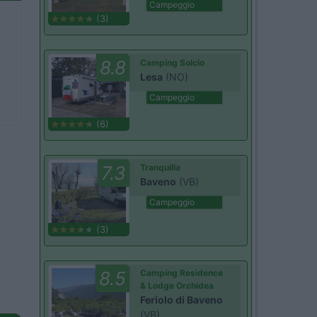
Campeggio
(3)
8.8
Camping Solcio
Lesa
(NO)
Campeggio
(6)
7.3
Tranquilla
Baveno
(VB)
Campeggio
(3)
8.5
Camping Residence
& Lodge Orchidea
Feriolo di Baveno
(VB)