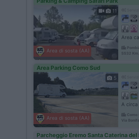
Parking & Camping Safari Park
11
Servizi
Area ca
Pombia
Area di sosta (AA)
SS32 Km.
Area Parking Como Sud
5
Servizi
A circa
Como (
Area di sosta (AA)
Via Bonif
Parcheggio Eremo Santa Caterina del