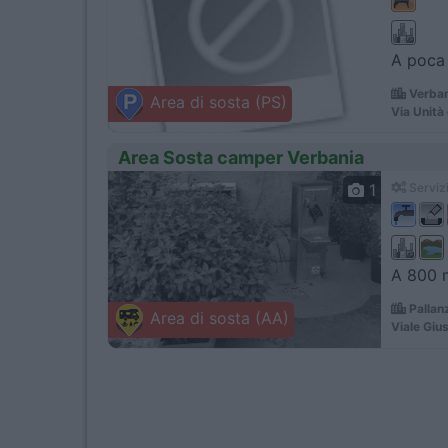
A poca 
Verban
Area di sosta (PS)
Via Unità 
Area Sosta camper Verbania
1
Servizi
A 800 m
Pallan
Area di sosta (AA)
Viale Giu