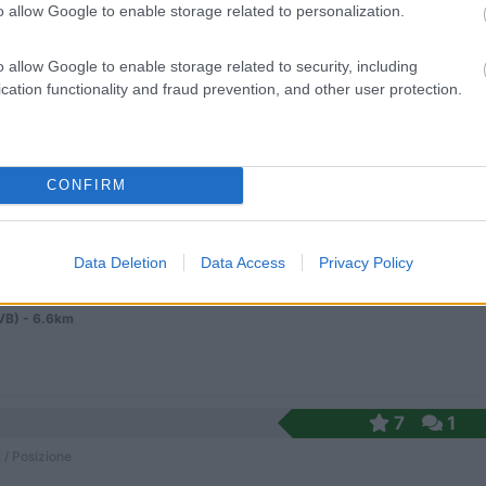
o allow Google to enable storage related to personalization.
o allow Google to enable storage related to security, including
gio misto auto senza servizi.
cation functionality and fraud prevention, and other user protection.
za (VB) - 6.3km
e Albasini
CONFIRM
8
1
 / Posizione
Data Deletion
Data Access
Privacy Policy
arco traghetto per Baveno, vicino al centro
(VB) - 6.6km
7
1
 / Posizione