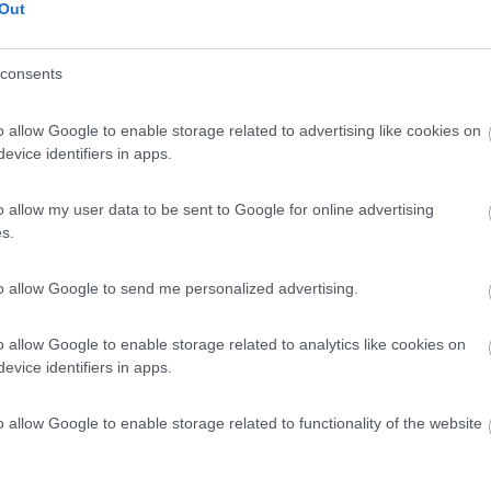
 / Posizione
Out
consents
m dal centro, dopo 300 m inizia lungolago, punto s...
o allow Google to enable storage related to advertising like cookies on
 (VB) - 5.6km
evice identifiers in apps.
a F.lli Bandiera, 7
10
5
o allow my user data to be sent to Google for online advertising
s.
 / Posizione
to allow Google to send me personalized advertising.
arico/scarico H24, no sosta. Per Sostare: area a...
o allow Google to enable storage related to analytics like cookies on
evice identifiers in apps.
ia (VB) - 6.2km
 Statale 34 del Lago Maggiore
o allow Google to enable storage related to functionality of the website
7,5
2
 / Posizione