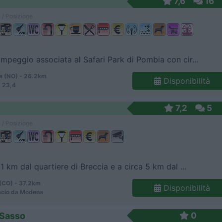
7,6
16
 / Posizione
mpeggio associata al Safari Park di Pombia con cir...
 (NO) - 26.2km
Disponibilità
 23,4
7,2
5
 / Posizione
 1 km dal quartiere di Breccia e a circa 5 km dal ...
CO) - 37.2km
Disponibilità
acio da Modena
 Sasso
0