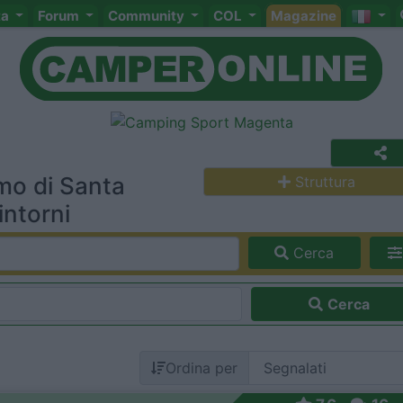
ta
Forum
Community
COL
Magazine
mo di Santa
Struttura
intorni
Cerca
Cerca
Ordina per