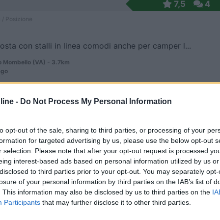
7,5
4
 / Posizione
osta con stalli in linea comodi anche per camper l...
 Mombello (VA) - 3.7km
ago
ine -
Do Not Process My Personal Information
6,3
3
 / Posizione
to opt-out of the sale, sharing to third parties, or processing of your per
formation for targeted advertising by us, please use the below opt-out s
r selection. Please note that after your opt-out request is processed y
eing interest-based ads based on personal information utilized by us or
archeggio della stazione accanto al lago
disclosed to third parties prior to your opt-out. You may separately opt-
losure of your personal information by third parties on the IAB’s list of
 (VA) - 3.8km
. This information may also be disclosed by us to third parties on the
IA
etto
Participants
that may further disclose it to other third parties.
0