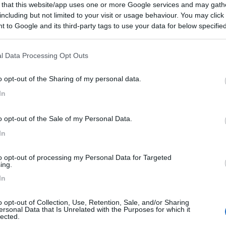
 that this website/app uses one or more Google services and may gath
tro vendita Camper 2F, via Cittiglio 12/a, tel. 03...
including but not limited to your visit or usage behaviour. You may click 
 to Google and its third-party tags to use your data for below specifi
 Mombello (VA) - 4km
ogle consent section.
l Data Processing Opt Outs
o opt-out of the Sharing of my personal data.
In
5
2
o opt-out of the Sale of my Personal Data.
 / Posizione
In
to opt-out of processing my Personal Data for Targeted
gio sterrato adiacente al centro
ing.
In
 Mombello (VA) - 4.5km
ichele
o opt-out of Collection, Use, Retention, Sale, and/or Sharing
ersonal Data that Is Unrelated with the Purposes for which it
3,6
11
lected.