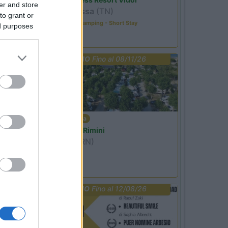
er and store
Pozza di Fassa
(TN)
to grant or
Happy & Active Camping - Short Stay
ed purposes
PROMO
Fino al 08/11/26
Emilia Romagna
Camper Park Rimini
Miramare
(RN)
Benefit Card
PROMO
Fino al 12/08/26