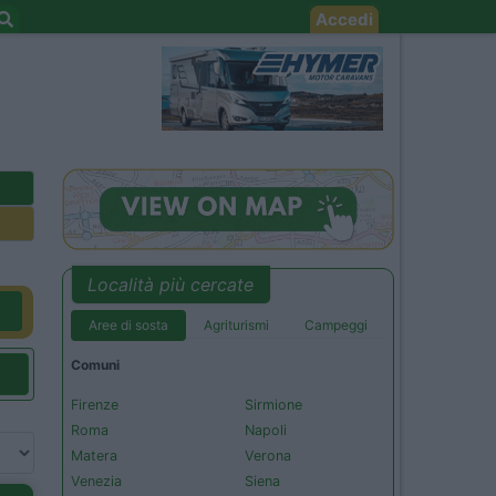
Accedi
Località più cercate
Aree di sosta
Agriturismi
Campeggi
Comuni
Firenze
Sirmione
Roma
Napoli
Matera
Verona
Venezia
Siena