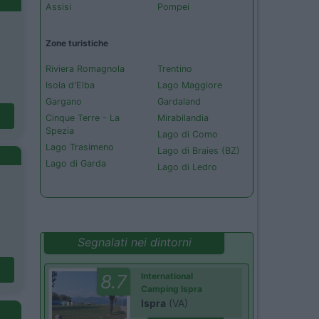
Assisi
Pompei
Zone turistiche
Riviera Romagnola
Trentino
Isola d'Elba
Lago Maggiore
Gargano
Gardaland
Cinque Terre - La
Mirabilandia
Spezia
Lago di Como
Lago Trasimeno
Lago di Braies (BZ)
Lago di Garda
Lago di Ledro
Segnalati nei dintorni
8.7
International
Camping Ispra
Ispra
(VA)