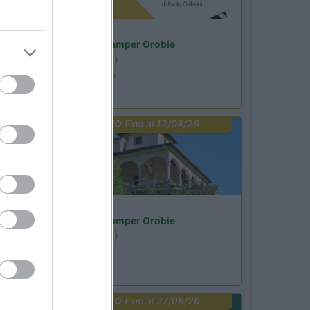
Lombardia
Area Sosta Camper Orobie
Ardesio
(BG)
Estate in cineteca
PROMO
Fino al 12/08/26
Lombardia
Area Sosta Camper Orobie
Ardesio
(BG)
Riscopri Ardesio
PROMO
Fino al 27/08/26