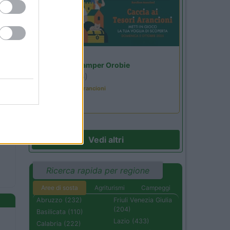
Lombardia
Area Sosta Camper Orobie
Ardesio
(BG)
Caccia ai tesori arancioni
Vedi altri
Ricerca rapida per regione
Aree di sosta
Agriturismi
Campeggi
Abruzzo (232)
Friuli Venezia Giulia
(204)
Basilicata (110)
Lazio (433)
Calabria (222)