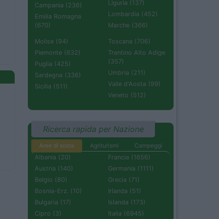
Liguria (137)
Campania (236)
Lombardia (452)
Emilia Romagna
(670)
Marche (366)
Molise (94)
Toscana (706)
Piemonte (632)
Trentino Alto Adige
(357)
Puglia (425)
Umbria (211)
Sardegna (336)
Valle d'Aosta (99)
Sicilia (511)
Veneto (512)
Ricerca rapida per Nazione
Aree di sosta
Agriturismi
Campeggi
Albania (20)
Francia (1656)
Austria (140)
Germania (1111)
Belgio (80)
Grecia (71)
Bosnia-Erz. (10)
Irlanda (51)
Bulgaria (17)
Islanda (173)
Cipro (3)
Italia (6945)