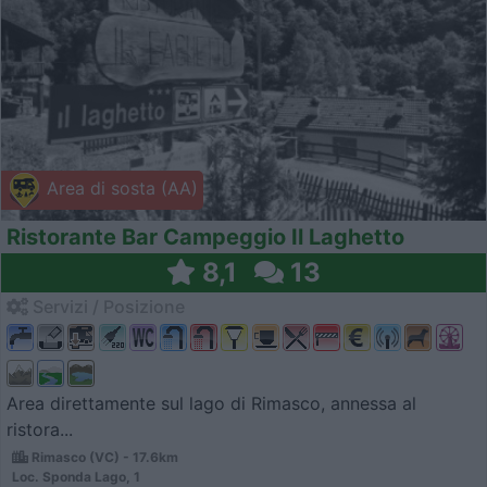
Area di sosta (AA)
Ristorante Bar Campeggio Il Laghetto
8,1
13
Servizi / Posizione
Area direttamente sul lago di Rimasco, annessa al
ristora...
Rimasco (VC) - 17.6km
Loc. Sponda Lago, 1