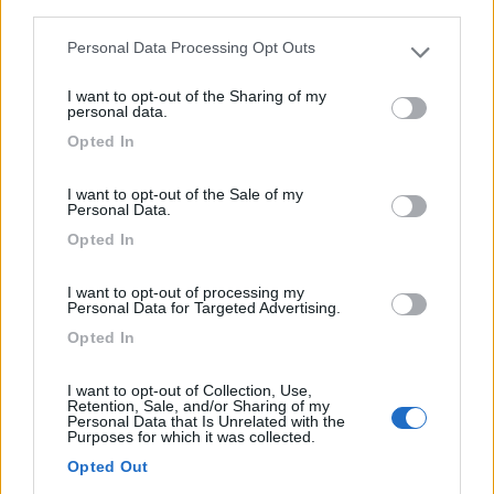
third parties.
Personal Data Processing Opt Outs
Please note that this website/app uses one or more Google
services and may gather and store information including but
I want to opt-out of the Sharing of my
not limited to your visit or usage behaviour. You may click to
personal data.
grant or deny consent to Google and its third-party tags to
Opted In
use your data for below specified purposes in below Google
consent section.
I want to opt-out of the Sale of my
Personal Data.
Area di sosta (PS)
Opted In
Area di sosta
I want to opt-out of processing my
Personal Data for Targeted Advertising.
7
1
Opted In
Servizi / Posizione
I want to opt-out of Collection, Use,
Retention, Sale, and/or Sharing of my
Area di sosta per 3 camper, su sterrato, vicino a pineta,...
Personal Data that Is Unrelated with the
Purposes for which it was collected.
Brusson (AO) - 16.8km
Opted Out
Sr33 - Col de Joux