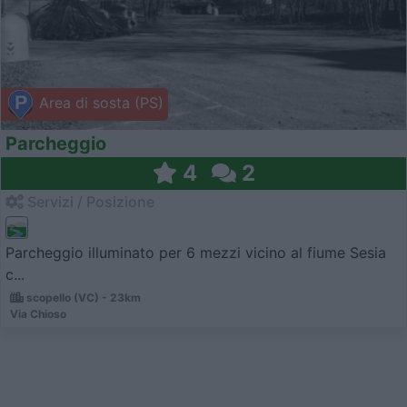
Area di sosta (PS)
Parcheggio
4
2
Servizi / Posizione
Parcheggio illuminato per 6 mezzi vicino al fiume Sesia
c...
scopello (VC) - 23km
Via Chioso