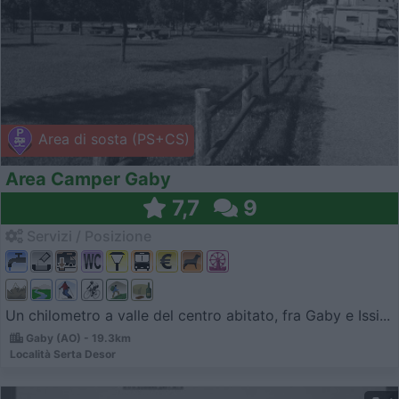
Area di sosta (PS+CS)
Area Camper Gaby
7,7
9
Servizi / Posizione
Un chilometro a valle del centro abitato, fra Gaby e Issi...
Gaby (AO) - 19.3km
Località Serta Desor