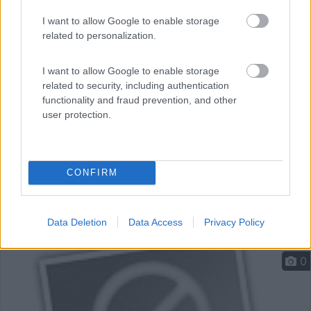
Prima del paese, in riva al torrente, area gestita dalla ...
I want to allow Google to enable storage
Carcoforo (VC) - 17km
related to personalization.
SP11, Località Tetto Minocco, 5
I want to allow Google to enable storage
related to security, including authentication
functionality and fraud prevention, and other
user protection.
CONFIRM
Data Deletion
Data Access
Privacy Policy
0