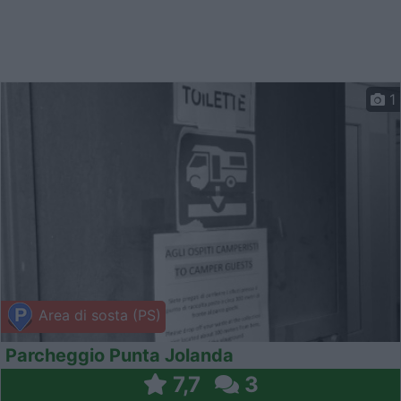
1
Area di sosta (PS)
Parcheggio Punta Jolanda
7,7
3