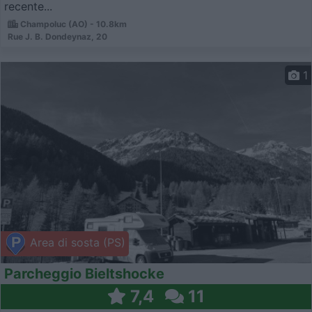
recente...
Champoluc (AO) - 10.8km
Rue J. B. Dondeynaz, 20
1
Area di sosta (PS)
Parcheggio Bieltshocke
7,4
11