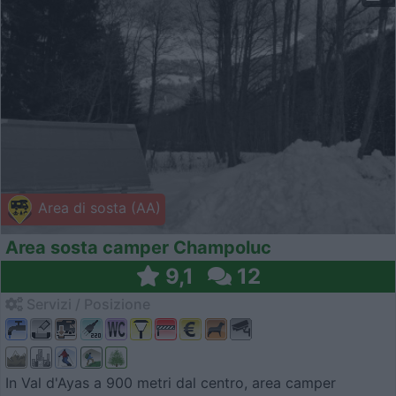
Area di sosta (AA)
Area sosta camper Champoluc
9,1
12
Servizi / Posizione
In Val d'Ayas a 900 metri dal centro, area camper