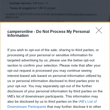
Area di sosta (PS+CS)
camperonline -
Do Not Process My Personal
Area camper Vollon Brusson
Information
7,2
31
If you wish to opt-out of the sale, sharing to third parties, or
Servizi / Posizione
processing of your personal or sensitive information for
targeted advertising by us, please use the below opt-out
section to confirm your selection. Please note that after your
opt-out request is processed you may continue seeing
A 1,5 km dal centro e a 700 m dal lago, area comunale
interest-based ads based on personal information utilized by
per...
us or personal information disclosed to third parties prior to
your opt-out. You may separately opt-out of the further
Brusson (AO) - 15.6km
Rue des Pians
disclosure of your personal information by third parties on the
IAB’s list of downstream participants. This information may
also be disclosed by us to third parties on the
IAB’s List of
1
Downstream Participants
that may further disclose it to other