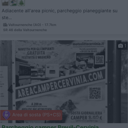
Adiacente all'area picnic, parcheggio pianeggiante su
ste...
Valtournenche (AO) - 17.7km
SR 46 della Valtournenche
1
Area di sosta (PS+CS)
Parcheggio camper Breuil-Cervinia