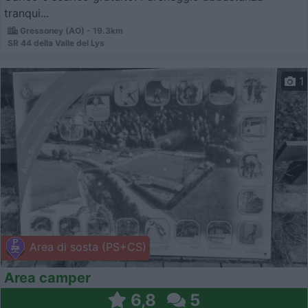
tranqui...
Gressoney (AO) - 19.3km
SR 44 della Valle del Lys
1
Area di sosta (PS+CS)
Area camper
6,8
5