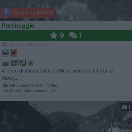
Area di sosta (PS)
Parcheggio
9
1
Servizi / Posizione
A poca distanza dal lago Blu e vicino al ristorante
Alpag...
Valtournenche (AO) - 17.9km
SR 46 della Valtournenche, 24
1