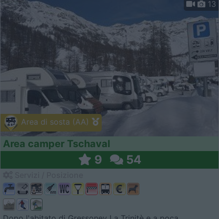
13
Area di sosta (AA)
Area camper Tschaval
9
54
Servizi / Posizione
Dopo l'abitato di Gressoney La Trinitè e a poca