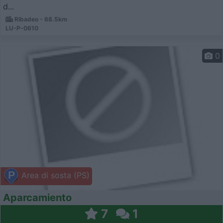
d...
Ribadeo - 68.5km
LU-P-0610
0
Area di sosta (PS)
Aparcamiento
7
1