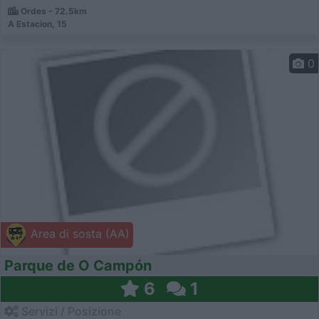
Ordes - 72.5km
A Estacion, 15
0
Area di sosta (AA)
Parque de O Campón
6
1
Servizi / Posizione