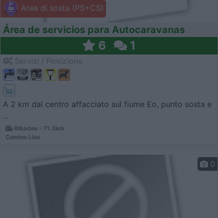
Area di sosta (PS+CS)
Área de servicios para Autocaravanas
6
1
Servizi / Posizione
A 2 km dal centro affacciato sul fiume Eo, punto sosta e
...
Ribadeo - 71.3km
Camino Llau
0