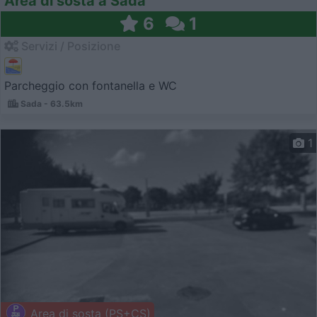
Area di sosta a Sada
6
1
Servizi / Posizione
Parcheggio con fontanella e WC
Sada - 63.5km
1
Area di sosta (PS+CS)