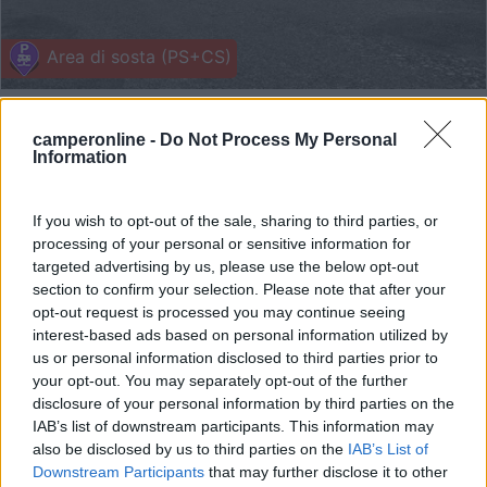
Area di sosta (PS+CS)
Area en Foz
7
3
camperonline -
Do Not Process My Personal
Information
Servizi / Posizione
If you wish to opt-out of the sale, sharing to third parties, or
processing of your personal or sensitive information for
targeted advertising by us, please use the below opt-out
Foz - 66.2km
section to confirm your selection. Please note that after your
Calle Fondos Curbeiro
opt-out request is processed you may continue seeing
interest-based ads based on personal information utilized by
1
us or personal information disclosed to third parties prior to
your opt-out. You may separately opt-out of the further
disclosure of your personal information by third parties on the
IAB’s list of downstream participants. This information may
also be disclosed by us to third parties on the
IAB’s List of
Downstream Participants
that may further disclose it to other