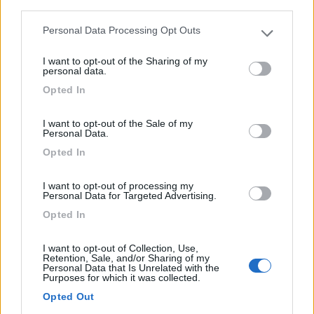
third parties.
Personal Data Processing Opt Outs
Please note that this website/app uses one or more Google
services and may gather and store information including but
I want to opt-out of the Sharing of my
not limited to your visit or usage behaviour. You may click to
personal data.
grant or deny consent to Google and its third-party tags to
Area di sosta (PS+CS)
Opted In
use your data for below specified purposes in below Google
consent section.
Área de autocaravanas Barreiros
I want to opt-out of the Sale of my
7
1
Personal Data.
Opted In
Servizi / Posizione
I want to opt-out of processing my
Personal Data for Targeted Advertising.
Opted In
A 50 metri dal mare, punto sosta su sterrato e
pavimentaz...
I want to opt-out of Collection, Use,
Lugo - 66.6km
Retention, Sale, and/or Sharing of my
Personal Data that Is Unrelated with the
Paseo Ru­a, 4 - Loc- Barreiros
Purposes for which it was collected.
Opted Out
1