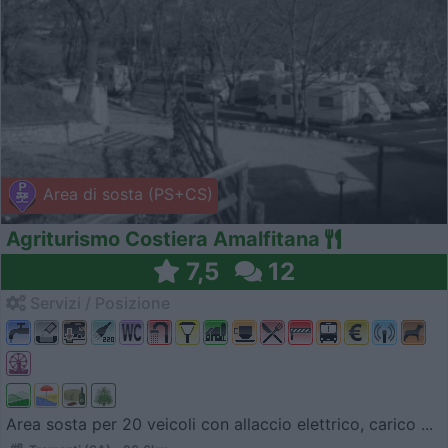
Area di sosta (PS+CS)
Agriturismo Costiera Amalfitana
7,5
12
Servizi / Posizione
Area sosta per 20 veicoli con allaccio elettrico, carico ...