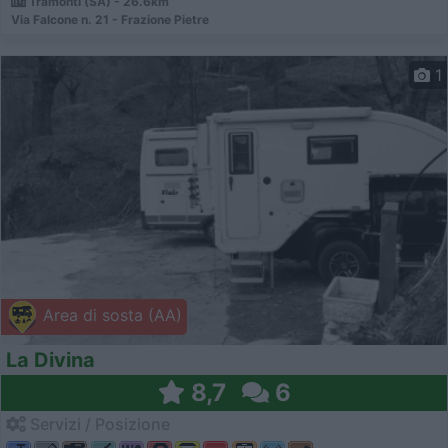
Tramonti (SA) - 26.6km
Via Falcone n. 21 - Frazione Pietre
1
Area di sosta (AA)
La Divina
8,7
6
Servizi / Posizione