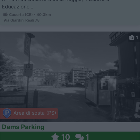
Educazione...
Caserta (CE) - 40.3km
Via Giardini Reali 78
1
Area di sosta (PS)
Dams Parking
10
1