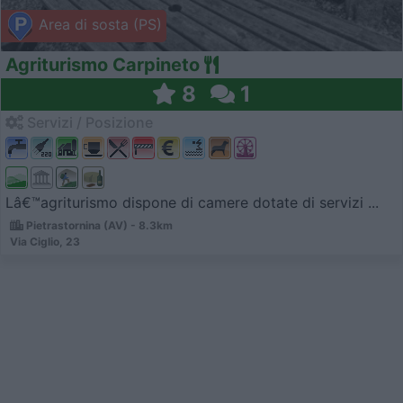
Area di sosta (PS)
Agriturismo Carpineto
8
1
Servizi / Posizione
Lâ€™agriturismo dispone di camere dotate di servizi ...
Pietrastornina (AV) - 8.3km
Via Ciglio, 23