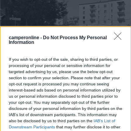
camperonline -
Do Not Process My Personal
Information
Area di sosta (PS)
Parcheggio
If you wish to opt-out of the sale, sharing to third parties, or
processing of your personal or sensitive information for
8
1
targeted advertising by us, please use the below opt-out
section to confirm your selection. Please note that after your
Servizi / Posizione
opt-out request is processed you may continue seeing
interest-based ads based on personal information utilized by
us or personal information disclosed to third parties prior to
your opt-out. You may separately opt-out of the further
Parcheggio con sbarra di accesso, asfaltato, abbastanza
disclosure of your personal information by third parties on the
p...
IAB’s list of downstream participants. This information may
Benevento (BN) - 24.2km
also be disclosed by us to third parties on the
IAB’s List of
Lungocalore Manfredi di Svevia, 25
Downstream Participants
that may further disclose it to other