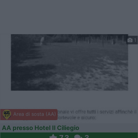
1
Area di sosta (AA)
AA presso Hotel Il Ciliegio
7,3
3