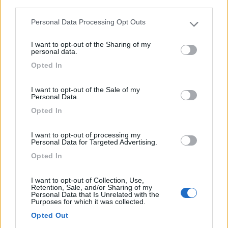
third parties.
0
Personal Data Processing Opt Outs
Please note that this website/app uses one or more Google
services and may gather and store information including but
I want to opt-out of the Sharing of my
not limited to your visit or usage behaviour. You may click to
personal data.
grant or deny consent to Google and its third-party tags to
Opted In
use your data for below specified purposes in below Google
consent section.
I want to opt-out of the Sale of my
Personal Data.
Opted In
I want to opt-out of processing my
Area di sosta (PS)
Personal Data for Targeted Advertising.
Opted In
Area di sosta a Cava de' Tirreni
0
I want to opt-out of Collection, Use,
Retention, Sale, and/or Sharing of my
In piazza Lentini, nel centro storico, a 20 mt dalla ferr...
Personal Data that Is Unrelated with the
Purposes for which it was collected.
Cava de' Tirreni (SA) - 24.3km
Opted Out