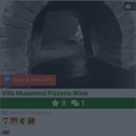
1
Area di sosta (PS)
Villa Musumeci Pizzeria Wine
8
1
Servizi / Posizione