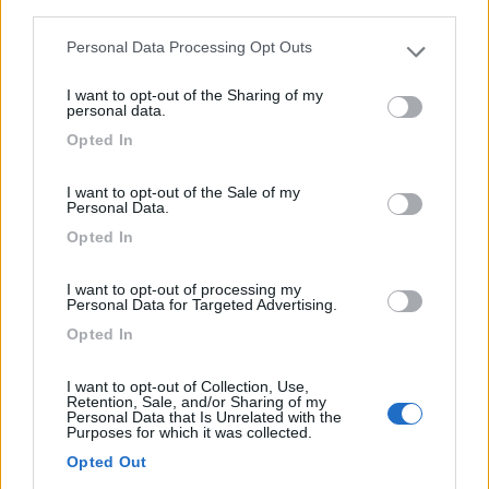
third parties.
Personal Data Processing Opt Outs
Please note that this website/app uses one or more Google
services and may gather and store information including but
I want to opt-out of the Sharing of my
not limited to your visit or usage behaviour. You may click to
personal data.
grant or deny consent to Google and its third-party tags to
Area di sosta (AA)
Opted In
use your data for below specified purposes in below Google
consent section.
Area Sosta H24
I want to opt-out of the Sale of my
Personal Data.
9,4
5
Opted In
Servizi / Posizione
I want to opt-out of processing my
Personal Data for Targeted Advertising.
Opted In
A 2 Km dai caselli autostradali, vicino al mare,
parchegg...
I want to opt-out of Collection, Use,
Retention, Sale, and/or Sharing of my
Patti (ME) - 21.4km
Personal Data that Is Unrelated with the
Via Papa Giovanni XXIII
Purposes for which it was collected.
Opted Out
1