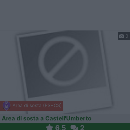
0
Area di sosta (PS+CS)
Area di sosta a Castell'Umberto
6,5
2