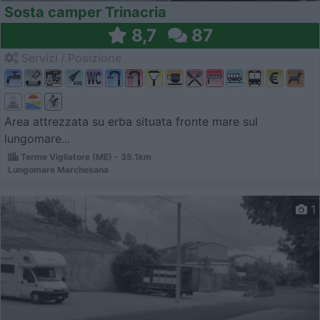
Sosta camper Trinacria
8,7
87
Servizi / Posizione
Area attrezzata su erba situata fronte mare sul
lungomare...
Terme Vigliatore (ME) - 35.1km
Lungomare Marchesana
1