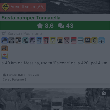
Area di sosta (AA)
Sosta camper Tonnarella
8,6
43
Servizi / Posizione
a 40 km da Messina, uscita 'Falcone' dalla A20, poi 4 km
...
Furnari (ME) - 33.2km
Corso Palermo 6
1