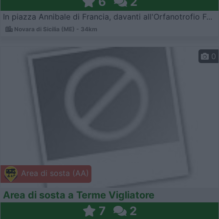
6
2
In piazza Annibale di Francia, davanti all'Orfanotrofio F...
Novara di Sicilia (ME) - 34km
0
Area di sosta (AA)
Area di sosta a Terme Vigliatore
7
2