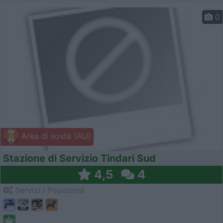
0
Area di sosta (AU)
Stazione di Servizio Tindari Sud
4,5
4
Servizi / Posizione