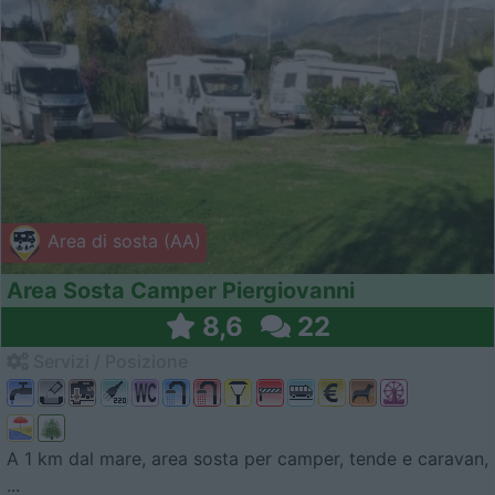
Area di sosta (AA)
Area Sosta Camper Piergiovanni
8,6
22
Servizi / Posizione
A 1 km dal mare, area sosta per camper, tende e caravan,
...