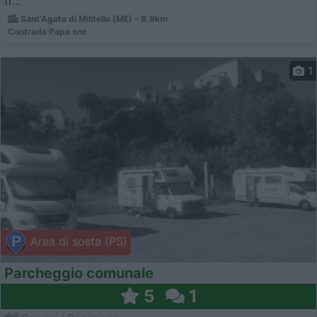
fr...
Sant'Agata di Militello (ME) - 8.9km
Contrada Papa snc
1
Area di sosta (PS)
Parcheggio comunale
5
1