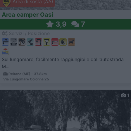
Area di sosta (AA)
Area camper Oasi
3,9
7
Servizi / Posizione
Sul lungomare, facilmente raggiungibile dall'autostrada
M...
Reitano (ME) - 37.8km
Via Lungomare Colonna 25
1