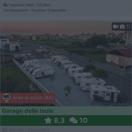
Taormina (ME) - 52.3km
Via Spagnuolo - Frazione Trappitello
11
Area di sosta (AA)
Garage delle Isole
8,3
10
Servizi / Posizione