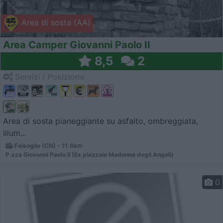
Area di sosta (AA)
Area Camper Giovanni Paolo II
8,5
2
Servizi / Posizione
Area di sosta pianeggiante su asfalto, ombreggiata,
illum...
Feisoglio (CN) - 11.6km
P.zza Giovanni Paolo II (Ex piazzale Madonna degli Angeli)
0