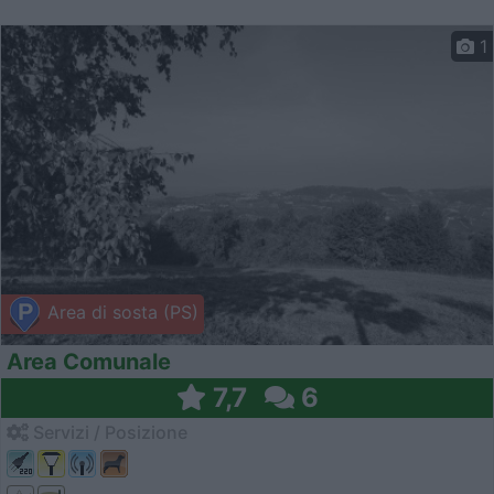
1
Area di sosta (PS)
Area Comunale
7,7
6
Servizi / Posizione