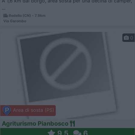
A 1,6 km dal borgo, area sosta per una decina di camper,
...
Rodello (CN) - 7.9km
Via Garombo
0
Area di sosta (PS)
Agriturismo Pianbosco
9,5
6