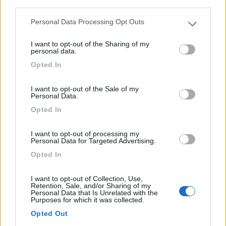
third parties.
0
Personal Data Processing Opt Outs
Please note that this website/app uses one or more Google
services and may gather and store information including but
I want to opt-out of the Sharing of my
not limited to your visit or usage behaviour. You may click to
personal data.
grant or deny consent to Google and its third-party tags to
Opted In
use your data for below specified purposes in below Google
consent section.
I want to opt-out of the Sale of my
Personal Data.
Opted In
I want to opt-out of processing my
Area di sosta (PS)
Personal Data for Targeted Advertising.
Opted In
Parcheggio
7,3
3
I want to opt-out of Collection, Use,
Retention, Sale, and/or Sharing of my
Servizi / Posizione
Personal Data that Is Unrelated with the
Purposes for which it was collected.
Opted Out