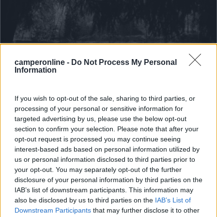
camperonline -
Do Not Process My Personal
Information
Area di sosta (PS+CS)
Il Laghetto
If you wish to opt-out of the sale, sharing to third parties, or
processing of your personal or sensitive information for
8,1
20
targeted advertising by us, please use the below opt-out
Servizi / Posizione
section to confirm your selection. Please note that after your
opt-out request is processed you may continue seeing
interest-based ads based on personal information utilized by
us or personal information disclosed to third parties prior to
your opt-out. You may separately opt-out of the further
A 850 m dal paese, area attrezzata comunale con 8
disclosure of your personal information by third parties on the
piazzol...
IAB’s list of downstream participants. This information may
La Morra (CN) - 6.8km
also be disclosed by us to third parties on the
IAB’s List of
Via del Laghetto, 7
Downstream Participants
that may further disclose it to other