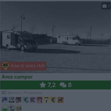
1
Area di sosta (AA)
Area camper
7,2
8
Servizi / Posizione