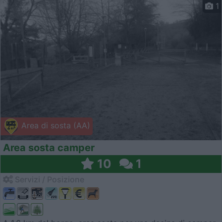
1
Area di sosta (AA)
Area sosta camper
10
1
Servizi / Posizione