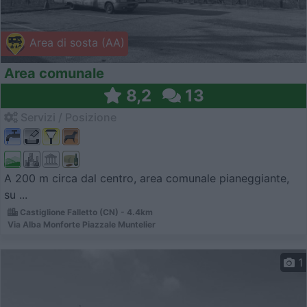
Area di sosta (AA)
Area comunale
8,2
13
Servizi / Posizione
A 200 m circa dal centro, area comunale pianeggiante,
su ...
Castiglione Falletto (CN) - 4.4km
Via Alba Monforte Piazzale Muntelier
1