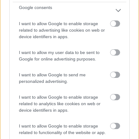
Due parcheggi adiacenti, segnalati, in centro al paese, s...
Google consents
La Morra (CN) - 6.9km
Piazza Vittorio Emanuele
I want to allow Google to enable storage
related to advertising like cookies on web or
0
device identifiers in apps.
I want to allow my user data to be sent to
Google for online advertising purposes.
I want to allow Google to send me
personalized advertising.
I want to allow Google to enable storage
related to analytics like cookies on web or
device identifiers in apps.
Area di sosta (AA)
Area camper
I want to allow Google to enable storage
related to functionality of the website or app.
9
1