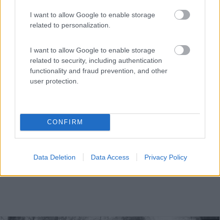
Servizi / Posizione
I want to allow Google to enable storage
related to personalization.
I want to allow Google to enable storage
Sulle colline delle Langhe a 700 m dall'abitato, area sos...
related to security, including authentication
Montelupo Albese (CN) - 7.8km
functionality and fraud prevention, and other
Loc. Garombo
user protection.
CONFIRM
Data Deletion
Data Access
Privacy Policy