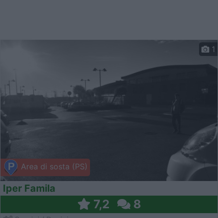
1
Area di sosta (PS)
Iper Famila
7,2
8