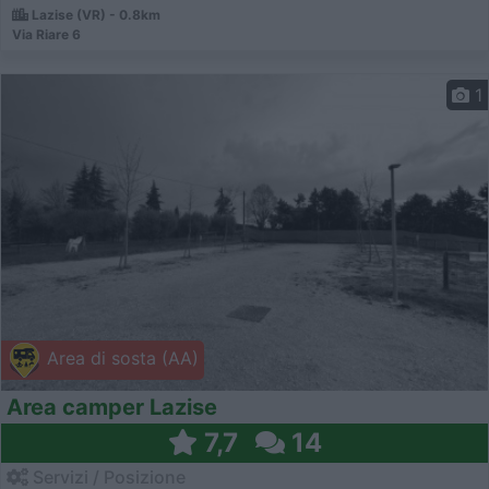
Lazise (VR) - 0.8km
Via Riare 6
1
Area di sosta (AA)
Area camper Lazise
7,7
14
Servizi / Posizione