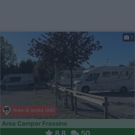
7
Area di sosta (AA)
Area Camper Frassino
8,8
50