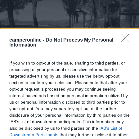
camperonline -
Do Not Process My Personal
Information
If you wish to opt-out of the sale, sharing to third parties, or
Area di sosta (PS)
processing of your personal or sensitive information for
targeted advertising by us, please use the below opt-out
Lido Ronchi
section to confirm your selection. Please note that after your
opt-out request is processed you may continue seeing
6,1
9
interest-based ads based on personal information utilized by
Servizi / Posizione
us or personal information disclosed to third parties prior to
your opt-out. You may separately opt-out of the further
disclosure of your personal information by third parties on the
IAB’s list of downstream participants. This information may
also be disclosed by us to third parties on the
IAB’s List of
A 800 metri dal centro, punto sosta recintato e
Downstream Participants
that may further disclose it to other
sorveglia...