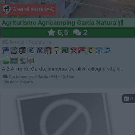
Area di sosta (AA)
Agriturismo Agricamping Garda Natura
6,5
2
Servizi / Posizione
A 2,4 km da Garda, immersa tra ulivi, ciliegi e viti, la ...
Costermano sul Garda (VR) - 13.9km
Via della Valletta
0