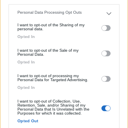
third parties.
Castelnuovo del Garda (VR) - 1.6km
Via Verdi 26
Personal Data Processing Opt Outs
Please note that this website/app uses one or more Google
services and may gather and store information including but
I want to opt-out of the Sharing of my
1
not limited to your visit or usage behaviour. You may click to
personal data.
grant or deny consent to Google and its third-party tags to
Opted In
use your data for below specified purposes in below Google
consent section.
I want to opt-out of the Sale of my
Personal Data.
Opted In
I want to opt-out of processing my
Personal Data for Targeted Advertising.
Opted In
Area di sosta (PS)
I want to opt-out of Collection, Use,
Retention, Sale, and/or Sharing of my
Parcheggio Camper per Gardaland
Personal Data that Is Unrelated with the
Purposes for which it was collected.
7,2
4
Opted Out
Servizi / Posizione