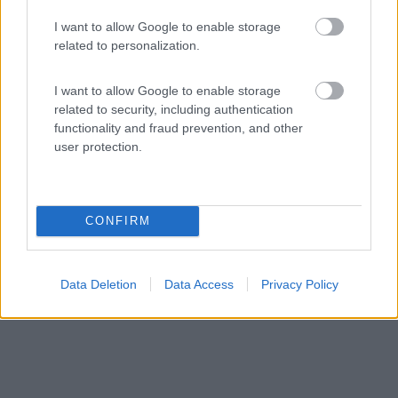
I want to allow Google to enable storage
Agricamping La Vigna
related to personalization.
10
1
I want to allow Google to enable storage
Servizi / Posizione
related to security, including authentication
functionality and fraud prevention, and other
user protection.
Azienda agricola a 100 metri dall'entrata delle piscine e...
Colà di Lazise (VR) - 2.3km
Via Possoi 9
CONFIRM
Data Deletion
Data Access
Privacy Policy