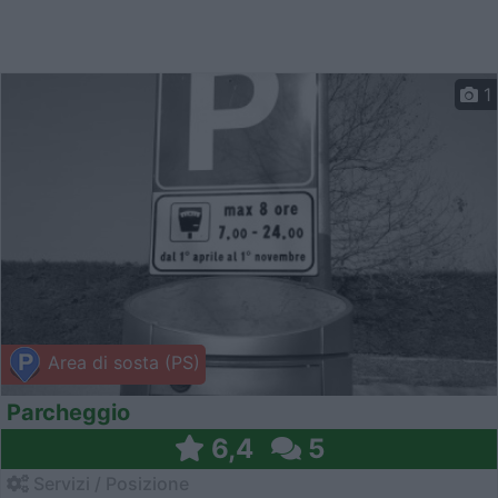
1
Area di sosta (PS)
Parcheggio
6,4
5
Servizi / Posizione