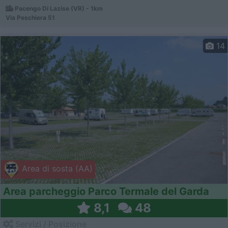
Pacengo Di Lazise (VR) - 1km
Via Peschiera 51
14
Area di sosta (AA)
Area parcheggio Parco Termale del Garda
8,1
48
Servizi / Posizione