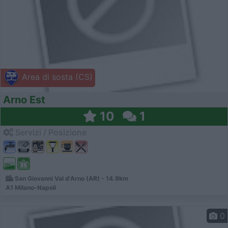
Area di sosta (CS)
Arno Est
10
1
Servizi / Posizione
San Giovanni Val d'Arno (AR) - 14.9km
A1 Milano-Napoli
0