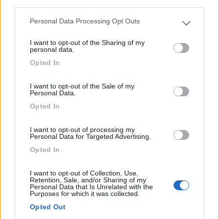
third parties.
0
Personal Data Processing Opt Outs
Please note that this website/app uses one or more Google
services and may gather and store information including but
I want to opt-out of the Sharing of my
not limited to your visit or usage behaviour. You may click to
personal data.
grant or deny consent to Google and its third-party tags to
Opted In
use your data for below specified purposes in below Google
consent section.
I want to opt-out of the Sale of my
Personal Data.
Opted In
Area di sosta (PS)
I want to opt-out of processing my
Personal Data for Targeted Advertising.
Area di sosta a Greve in Chianti
Opted In
0
I want to opt-out of Collection, Use,
altro PS in parcheggio più vicino al centro
Retention, Sale, and/or Sharing of my
Personal Data that Is Unrelated with the
Greve in Chianti (FI) - 11.8km
Purposes for which it was collected.
Opted Out
1