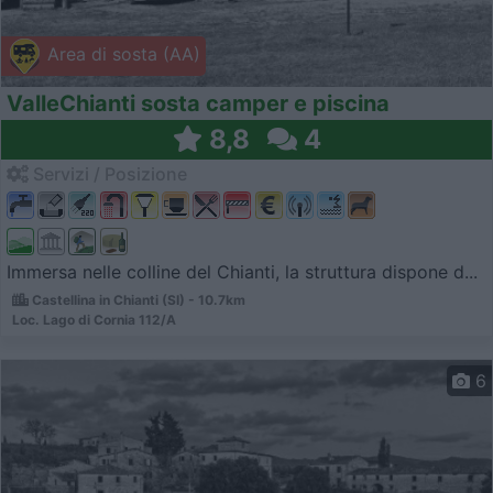
Area di sosta (AA)
ValleChianti sosta camper e piscina
8,8
4
Servizi / Posizione
Immersa nelle colline del Chianti, la struttura dispone d...
Castellina in Chianti (SI) - 10.7km
Loc. Lago di Cornia 112/A
6