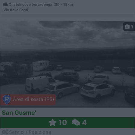
Castelnuovo berardenga (SI) - 15km
Via delle Fonti
1
Area di sosta (PS)
San Gusme'
10
4
Servizi / Posizione