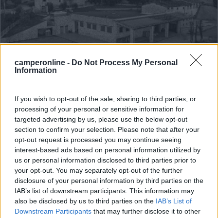
camperonline -
Do Not Process My Personal
Area di sosta (AA)
Information
Azienda Agricola La Montanina
If you wish to opt-out of the sale, sharing to third parties, or
9,3
3
processing of your personal or sensitive information for
targeted advertising by us, please use the below opt-out
Servizi / Posizione
section to confirm your selection. Please note that after your
opt-out request is processed you may continue seeing
interest-based ads based on personal information utilized by
us or personal information disclosed to third parties prior to
L'azienda agricola dispone di area camper con 8
your opt-out. You may separately opt-out of the further
piazzole ...
disclosure of your personal information by third parties on the
Gaiole in Chianti (SI) - 10.8km
IAB’s list of downstream participants. This information may
Loc. Monti di Sotto Monti in Chianti
also be disclosed by us to third parties on the
IAB’s List of
Downstream Participants
that may further disclose it to other