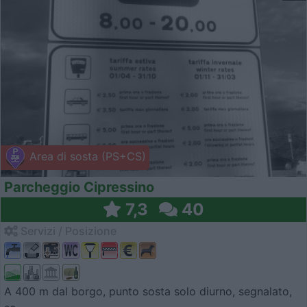
Area di sosta (PS+CS)
Parcheggio Cipressino
7,3
40
Servizi / Posizione
A 400 m dal borgo, punto sosta solo diurno, segnalato,