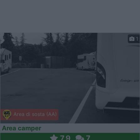
1
Area di sosta (AA)
Area camper
7,9
7