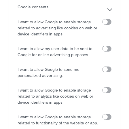
Google consents
I want to allow Google to enable storage
related to advertising like cookies on web or
device identifiers in apps.
I want to allow my user data to be sent to
Google for online advertising purposes.
Area di sosta (PS+CS)
I want to allow Google to send me
personalized advertising.
Parcheggio
7,3
13
I want to allow Google to enable storage
related to analytics like cookies on web or
Servizi / Posizione
device identifiers in apps.
I want to allow Google to enable storage
related to functionality of the website or app.
A 1,5 km dal centro di Greve, adiacente alla piscina