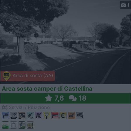
1
Area di sosta (AA)
Area sosta camper di Castellina
7,6
18
Servizi / Posizione