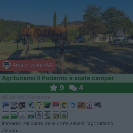
Area di sosta (AA)
Agriturismo Il Poderino e sosta camper
9
4
Servizi / Posizione
Immerso nel cuore delle crete senesi l'agriturismo
dispon...