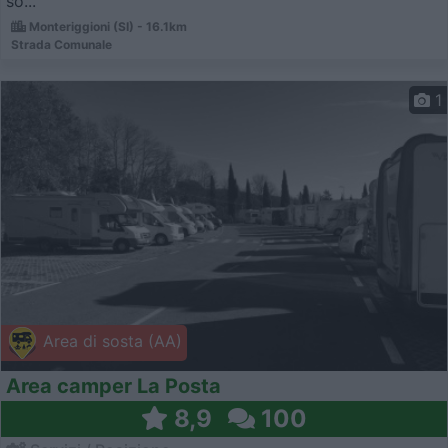
so...
Monteriggioni (SI) - 16.1km
Strada Comunale
1
Area di sosta (AA)
Area camper La Posta
8,9
100