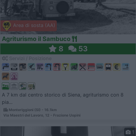
Area di sosta (AA)
Agriturismo il Sambuco
8
53
Servizi / Posizione
A 7 km dal centro storico di Siena, agriturismo con 8
pia...
Monteriggioni (SI) - 16.1km
Via Maestri del Lavoro, 12 - Frazione Uopini
1