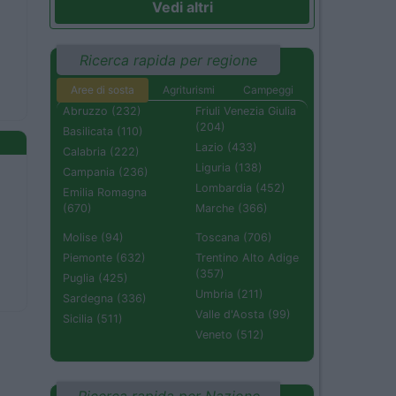
Vedi altri
Ricerca rapida per regione
Aree di sosta
Agriturismi
Campeggi
Abruzzo (232)
Friuli Venezia Giulia
(204)
Basilicata (110)
Lazio (433)
Calabria (222)
Liguria (138)
Campania (236)
Lombardia (452)
Emilia Romagna
(670)
Marche (366)
Molise (94)
Toscana (706)
Piemonte (632)
Trentino Alto Adige
(357)
Puglia (425)
Umbria (211)
Sardegna (336)
Valle d'Aosta (99)
Sicilia (511)
Veneto (512)