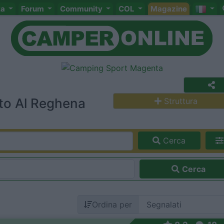
ta
Forum
Community
COL
Magazine
sto Al Reghena
Struttura
Cerca
Cerca
Ordina per