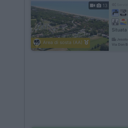
13
Servizi
Situata
Jesolo
Area di sosta (AA)
Via Don B