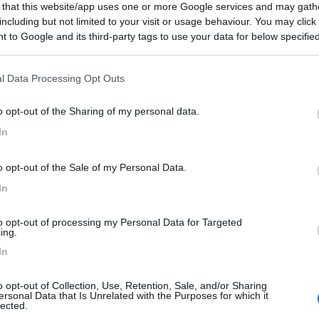
 that this website/app uses one or more Google services and may gath
 / Posizione
including but not limited to your visit or usage behaviour. You may click 
 to Google and its third-party tags to use your data for below specifi
ogle consent section.
alla Caserma Carabinieri, vicino al centro, access...
l Data Processing Opt Outs
o al Tagliamento (PN) - 8.1km
o opt-out of the Sharing of my personal data.
In
5
1
o opt-out of the Sale of my Personal Data.
 / Posizione
In
to opt-out of processing my Personal Data for Targeted
unto sosta condiviso con auto, senza servizi camper.
ing.
In
ruaro (VE) - 8.3km
ariva
o opt-out of Collection, Use, Retention, Sale, and/or Sharing
ersonal Data that Is Unrelated with the Purposes for which it
7,2
4
lected.