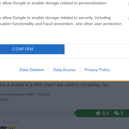
o allow Google to enable storage related to personalization.
o allow Google to enable storage related to security, including
circa dal centro, azienda agricola vitivinicola co...
cation functionality and fraud prevention, and other user protection.
Veneto (PN) - 12.7km
 81
CONFIRM
7
1
 / Posizione
Data Deletion
Data Access
Privacy Policy
te a stadio e a 800 metri dal centro cittadino, ne...
o di Pordenone (PN) - 14.2km
 Vigne
6,6
9
 / Posizione