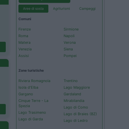
Aree di sosta
Agriturismi
Campeggi
Comuni
Firenze
Sirmione
Roma
Napoli
Matera
Verona
Venezia
Siena
Assisi
Pompei
Zone turistiche
Riviera Romagnola
Trentino
Isola d'Elba
Lago Maggiore
Gargano
Gardaland
Cinque Terre - La
Mirabilandia
Spezia
Lago di Como
Lago Trasimeno
Lago di Braies (BZ)
Lago di Garda
Lago di Ledro