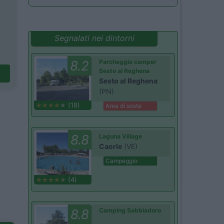
Segnalati nei dintorni
8.2
Parcheggio camper
Sesto al Reghena
Sesto al Reghena
(PN)
(18)
Area di sosta
8.8
Laguna Village
Caorle
(VE)
Campeggio
(4)
8.8
Camping Sabbiadoro