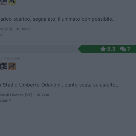
arico scarico, segnalato, illuminato con possibile...
na (UD) - 15.6km
io
8,3
7
 / Posizione
a Stadio Umberto Orlandini, punto sosta su asfalto...
no di Livenza (VE) - 16.7km
stein 1