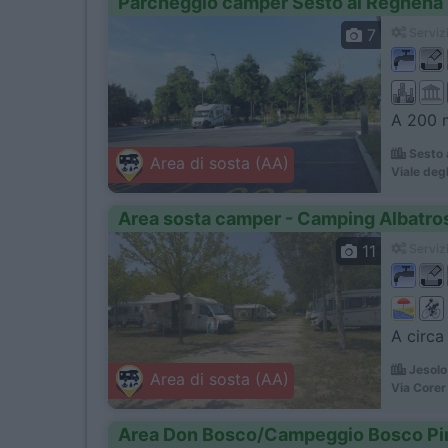
Parcheggio camper Sesto al Reghena
7
Servizi
A 200 m
Sesto 
Area di sosta (AA)
Viale degl
Area sosta camper - Camping Albatro
11
Servizi
A circa
Jesolo
Area di sosta (AA)
Via Corer
Area Don Bosco/Campeggio Bosco Pi