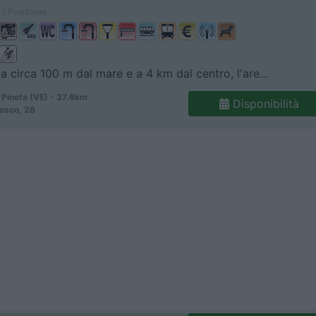
 / Posizione
 a circa 100 m dal mare e a 4 km dal centro, l'are...
 Pineta (VE) - 37.6km
Disponibilità
osco, 28