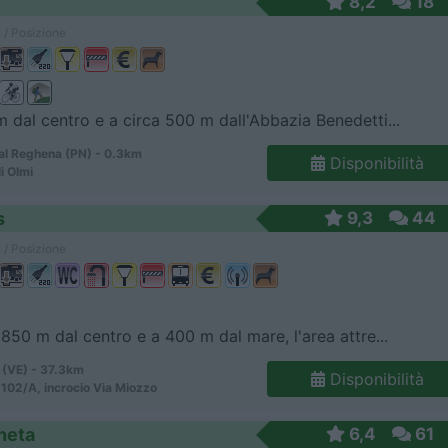
8,2
18
 / Posizione
 dal centro e a circa 500 m dall'Abbazia Benedetti...
al Reghena (PN) - 0.3km
Disponibilità
i Olmi
s
9,3
44
 / Posizione
 850 m dal centro e a 400 m dal mare, l'area attre...
 (VE) - 37.3km
Disponibilità
 102/A, incrocio Via Miozzo
neta
6,4
61