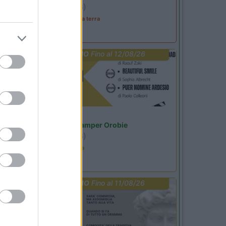
Ardesio
(BG)
A levar l'ombra da terra
PROMO
Fino al 12/08/26
Lombardia
Area Sosta Camper Orobie
Ardesio
(BG)
Estate in cineteca
PROMO
Fino al 11/08/26