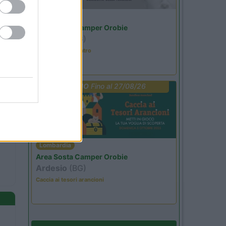
Lombardia
Area Sosta Camper Orobie
Ardesio
(BG)
Incontri con il teatro
PROMO
Fino al 27/08/26
Lombardia
Area Sosta Camper Orobie
Ardesio
(BG)
Caccia ai tesori arancioni