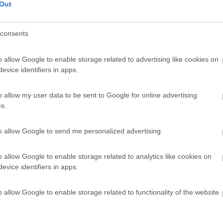
Out
 / Posizione
al cimitero, punto sosta su asfalto, misto auto, g...
consents
ruaro (VE) - 8.3km
torta
o allow Google to enable storage related to advertising like cookies on
evice identifiers in apps.
o allow my user data to be sent to Google for online advertising
o
0
s.
tuario di Madonna di Rosa, con ombra e acqua
to al Tagliamento (PN) - 8.9km
to allow Google to send me personalized advertising.
o allow Google to enable storage related to analytics like cookies on
evice identifiers in apps.
o allow Google to enable storage related to functionality of the website
8
2
 / Posizione