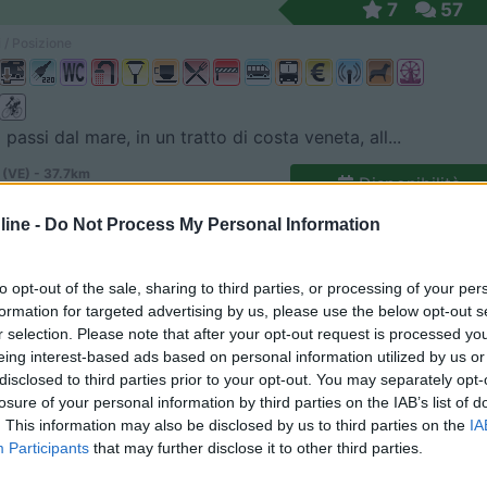
7
57
 / Posizione
passi dal mare, in un tratto di costa veneta, all...
 (VE) - 37.7km
Disponibilità
ente
ine -
Do Not Process My Personal Information
9
2
 / Posizione
to opt-out of the sale, sharing to third parties, or processing of your per
formation for targeted advertising by us, please use the below opt-out s
r selection. Please note that after your opt-out request is processed y
eing interest-based ads based on personal information utilized by us or
 nel Parco naturale del Reghena, l'agricampeggio d...
disclosed to third parties prior to your opt-out. You may separately opt-
losure of your personal information by third parties on the IAB’s list of
ruaro (VE) - 7.2km
. This information may also be disclosed by us to third parties on the
IA
e, 15 - Frazione di Summaga
Participants
that may further disclose it to other third parties.
o
6,8
5