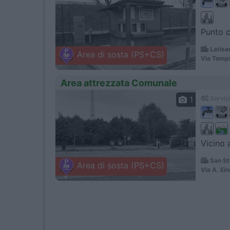
Punto c
Latisa
Area di sosta (PS+CS)
Via Temp
Area attrezzata Comunale
1
Servizi
Vicino 
San Sti
Area di sosta (PS+CS)
Via A. Ein