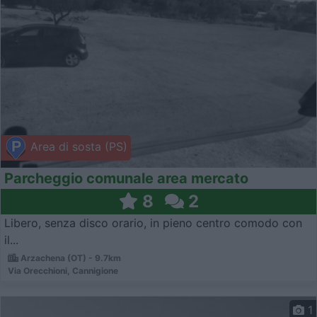
Area di sosta (PS)
Parcheggio comunale area mercato
8
2
Libero, senza disco orario, in pieno centro comodo con
il...
Arzachena (OT) - 9.7km
Via Orecchioni, Cannigione
1