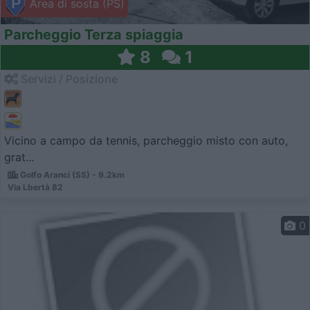
Area di sosta (PS)
Parcheggio Terza spiaggia
8
1
Servizi / Posizione
Vicino a campo da tennis, parcheggio misto con auto,
grat...
Golfo Aranci (SS) - 9.2km
Via Lbertà 82
0