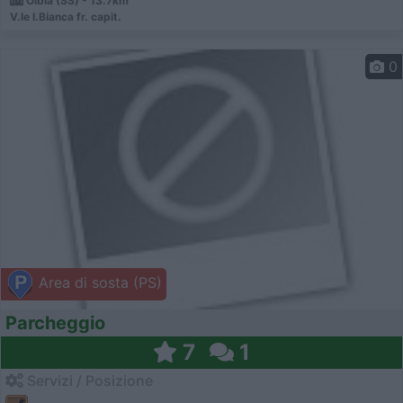
Olbia (SS) - 13.7km
V.le I.Bianca fr. capit.
0
Area di sosta (PS)
Parcheggio
7
1
Servizi / Posizione