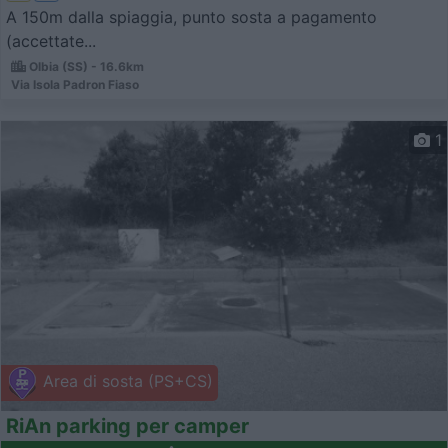
A 150m dalla spiaggia, punto sosta a pagamento
(accettate...
Olbia (SS) - 16.6km
Via Isola Padron Fiaso
1
Area di sosta (PS+CS)
RiAn parking per camper