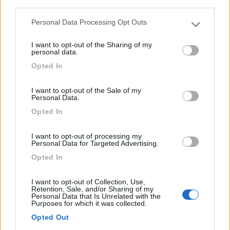
third parties.
Personal Data Processing Opt Outs
Please note that this website/app uses one or more Google
services and may gather and store information including but
I want to opt-out of the Sharing of my
not limited to your visit or usage behaviour. You may click to
personal data.
grant or deny consent to Google and its third-party tags to
Opted In
use your data for below specified purposes in below Google
consent section.
Area di sosta (PS+CS)
I want to opt-out of the Sale of my
Personal Data.
Area Ristorante Mamabeach
Opted In
5,8
22
I want to opt-out of processing my
Servizi / Posizione
Personal Data for Targeted Advertising.
Opted In
I want to opt-out of Collection, Use,
Direttamente sul mare, spiaggia di Pittulongu, area
Retention, Sale, and/or Sharing of my
Personal Data that Is Unrelated with the
sosta...
Purposes for which it was collected.
Olbia (OT) - 12.7km
Opted Out
Via Tramontana 10