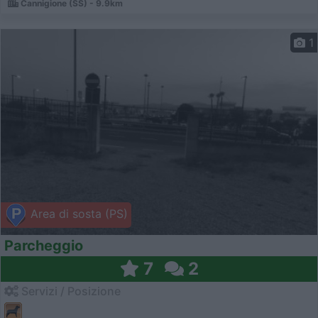
Cannigione (SS) - 9.9km
1
Area di sosta (PS)
Parcheggio
7
2
Servizi / Posizione