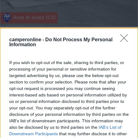
Area di sosta (CS)
Camper service
7,7
6
camperonline -
Do Not Process My Personal
Information
Servizi / Posizione
If you wish to opt-out of the sale, sharing to third parties, or
processing of your personal or sensitive information for
targeted advertising by us, please use the below opt-out
Carico e scarico con colonnina automatizzata a
section to confirm your selection. Please note that after your
pagamento.
opt-out request is processed you may continue seeing
Olbia (SS) - 12.4km
interest-based ads based on personal information utilized by
Via Seychelles, 48
us or personal information disclosed to third parties prior to
your opt-out. You may separately opt-out of the further
disclosure of your personal information by third parties on the
1
IAB’s list of downstream participants. This information may
also be disclosed by us to third parties on the
IAB’s List of
Downstream Participants
that may further disclose it to other