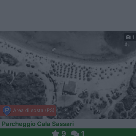
1
Area di sosta (PS)
Parcheggio Cala Sassari
9
1