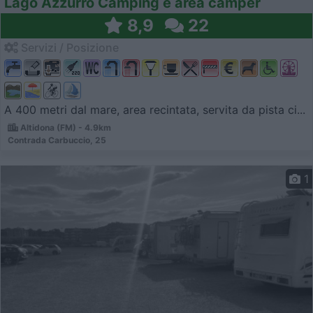
Lago Azzurro Camping e area camper
8,9
22
Servizi / Posizione
A 400 metri dal mare, area recintata, servita da pista ci...
Altidona (FM) - 4.9km
Contrada Carbuccio, 25
1