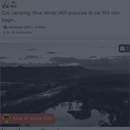
C/o camping 'Riva Verde',450 piazzole di cui 150 con
bagn...
Altidona (AP) - 4.5km
S.S. 16 Adriatica
1
Area di sosta (AA)