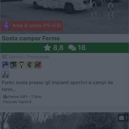
Area di sosta (PS+CS)
Sosta camper Fermo
8,8
16
Servizi / Posizione
Punto sosta presso gli impianti sportivi e campi da
tenni...
Fermo (AP) - 7.3km
Piazzale Tupini 4
1