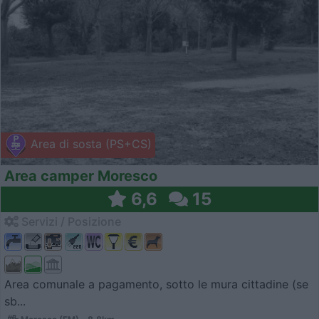
Area di sosta (PS+CS)
Area camper Moresco
6,6
15
Servizi / Posizione
Area comunale a pagamento, sotto le mura cittadine (se
sb...