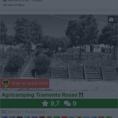
Moresco (FM) - 8.8km
Strada la Ripa
1
Area di sosta (AA)
Agricamping Tramonto Rosso
9,7
9
Servizi / Posizione