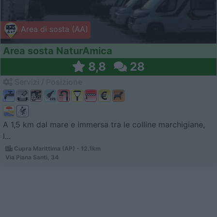
Area di sosta (AA)
Area sosta NaturAmica
8,8
28
Servizi / Posizione
A 1,5 km dal mare e immersa tra le colline marchigiane,
l...
Cupra Marittima (AP) - 12.1km
Via Piana Santi, 34