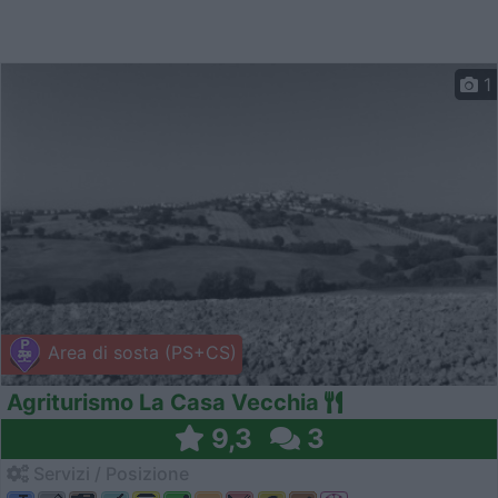
1
Area di sosta (PS+CS)
Agriturismo La Casa Vecchia
9,3
3
Servizi / Posizione