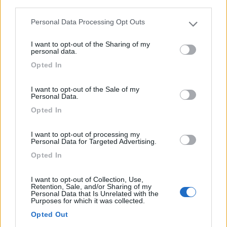
third parties.
Personal Data Processing Opt Outs
Please note that this website/app uses one or more Google
services and may gather and store information including but
I want to opt-out of the Sharing of my
not limited to your visit or usage behaviour. You may click to
personal data.
grant or deny consent to Google and its third-party tags to
Opted In
use your data for below specified purposes in below Google
consent section.
Area di sosta (PS)
I want to opt-out of the Sale of my
Personal Data.
Area di sosta a Campofilone
Opted In
0
I want to opt-out of processing my
Piccolo piazzale con fondo in ghiaia, pianeggiante,
Personal Data for Targeted Advertising.
illum...
Opted In
Campofilone (AP) - 6.9km
I want to opt-out of Collection, Use,
Retention, Sale, and/or Sharing of my
1
Personal Data that Is Unrelated with the
Purposes for which it was collected.
Opted Out