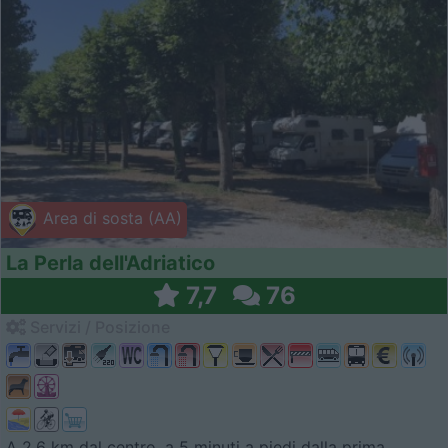
Area di sosta (AA)
La Perla dell'Adriatico
7,7
76
Servizi / Posizione
A 2,6 km dal centro, a 5 minuti a piedi dalla prima