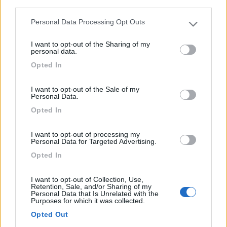
third parties.
Personal Data Processing Opt Outs
Please note that this website/app uses one or more Google
In Tirolo a circa 3 km dal centro, campeggio sulla riva d...
services and may gather and store information including but
I want to opt-out of the Sharing of my
Achenkirch - 4.3km
not limited to your visit or usage behaviour. You may click to
personal data.
Sixenstrasse 17
grant or deny consent to Google and its third-party tags to
Opted In
use your data for below specified purposes in below Google
consent section.
1
I want to opt-out of the Sale of my
Personal Data.
Opted In
I want to opt-out of processing my
Personal Data for Targeted Advertising.
Opted In
I want to opt-out of Collection, Use,
Retention, Sale, and/or Sharing of my
Personal Data that Is Unrelated with the
Purposes for which it was collected.
Campeggio
Opted Out