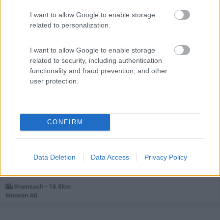
I want to allow Google to enable storage
related to personalization.
Campeggio
I want to allow Google to enable storage
related to security, including authentication
Camping Seeblick Toni
functionality and fraud prevention, and other
user protection.
10
1
Servizi / Posizione
CONFIRM
Data Deletion
Data Access
Privacy Policy
Campeggio immerso tra le montagne del Tirolo e con
affacc...
Kramsach - 14.8km
Moosen 46