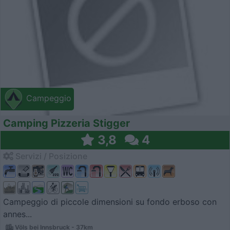
Campeggio
Camping Pizzeria Stigger
3,8
4
Servizi / Posizione
Campeggio di piccole dimensioni su fondo erboso con
annes...
Völs bei Innsbruck - 37km