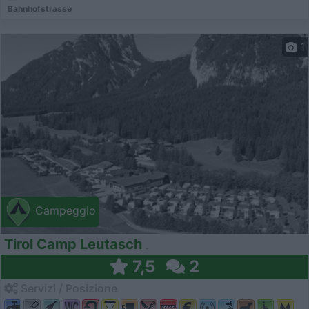
Bahnhofstrasse
1
Campeggio
Tirol Camp Leutasch
7,5
2
Servizi / Posizione