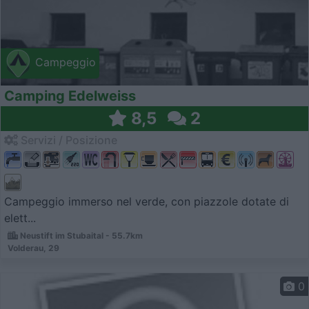
Campeggio
Camping Edelweiss
8,5
2
Servizi / Posizione
Campeggio immerso nel verde, con piazzole dotate di
elett...
Neustift im Stubaital - 55.7km
Volderau, 29
0