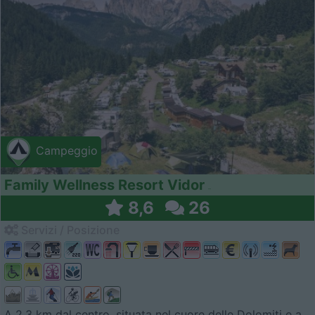
Campeggio
Family Wellness Resort Vidor
8,6
26
Servizi / Posizione
A 2,3 km dal centro, situata nel cuore delle Dolomiti e a...