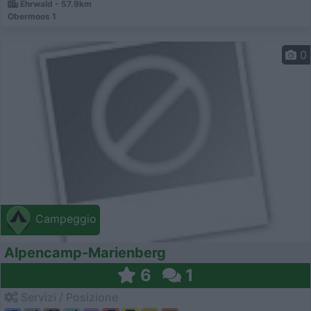
Ehrwald - 57.9km
Obermoos 1
0
Campeggio
Alpencamp-Marienberg
6
1
Servizi / Posizione