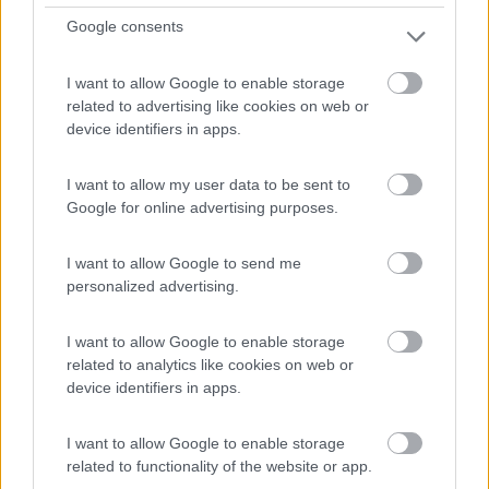
Seen Camping Stadlerhof
Google consents
10
1
Servizi / Posizione
I want to allow Google to enable storage
related to advertising like cookies on web or
device identifiers in apps.
I want to allow my user data to be sent to
Nella zona dei Kramsacher Seen, ampio campeggio con
Google for online advertising purposes.
diver...
Kramsach - 13km
I want to allow Google to send me
Seebuehel 14
personalized advertising.
1
I want to allow Google to enable storage
related to analytics like cookies on web or
device identifiers in apps.
I want to allow Google to enable storage
related to functionality of the website or app.