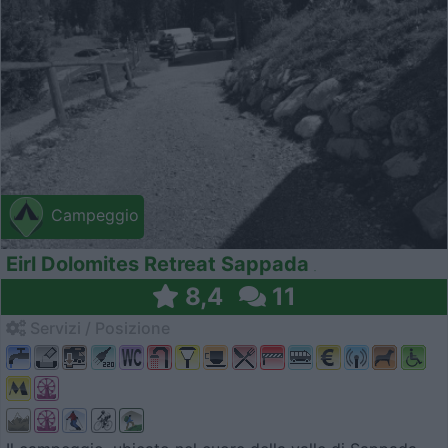
Campeggio
Eirl Dolomites Retreat Sappada
8,4
11
Servizi / Posizione