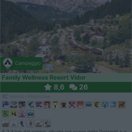
Campeggio
Family Wellness Resort Vidor
8,6
26
Servizi / Posizione
A 2,3 km dal centro, situata nel cuore delle Dolomiti e a...