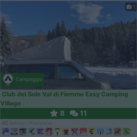
1
Campeggio
Club del Sole Val di Fiemme Easy Camping
Village
8
11
Servizi / Posizione