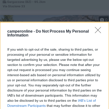
Gargazzone (BZ) - 95.2km
Via Stazione 33
0
camperonline -
Do Not Process My Personal
Information
If you wish to opt-out of the sale, sharing to third parties, or
processing of your personal or sensitive information for
targeted advertising by us, please use the below opt-out
section to confirm your selection. Please note that after your
opt-out request is processed you may continue seeing
interest-based ads based on personal information utilized by
Campeggio
us or personal information disclosed to third parties prior to
your opt-out. You may separately opt-out of the further
Camping Arquin Lana
disclosure of your personal information by third parties on the
IAB’s list of downstream participants. This information may
8,1
8
also be disclosed by us to third parties on the
IAB’s List of
Servizi / Posizione
Downstream Participants
that may further disclose it to other