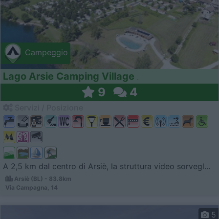
Campeggio
Lago Arsie Camping Village
9
4
Servizi / Posizione
A 2,5 km dal centro di Arsiè, la struttura video sorvegl...
Arsiè (BL) - 83.8km
Via Campagna, 14
5