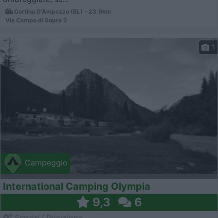
Cortina D'Ampezzo (BL) - 23.9km
Via Campo di Sopra 2
1
Campeggio
International Camping Olympia
9,3
6
Servizi / Posizione