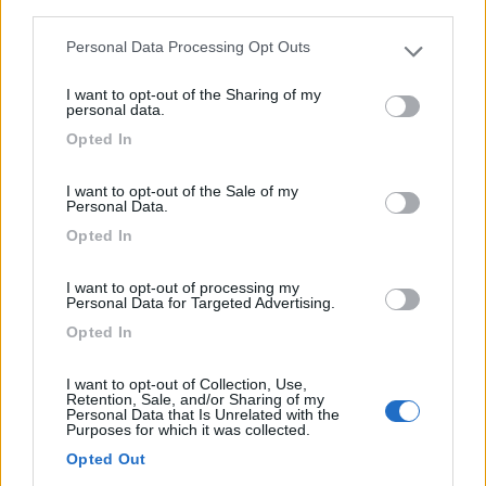
third parties.
Personal Data Processing Opt Outs
Please note that this website/app uses one or more Google
services and may gather and store information including but
I want to opt-out of the Sharing of my
not limited to your visit or usage behaviour. You may click to
personal data.
Immerso tra i frutteti con vista panoramica sulle
grant or deny consent to Google and its third-party tags to
montagn...
Opted In
use your data for below specified purposes in below Google
Lana (BZ) - 97.3km
consent section.
Via Feldagatterweg, 25
I want to opt-out of the Sale of my
Personal Data.
Opted In
0
I want to opt-out of processing my
Personal Data for Targeted Advertising.
Opted In
I want to opt-out of Collection, Use,
Retention, Sale, and/or Sharing of my
Personal Data that Is Unrelated with the
Purposes for which it was collected.
Opted Out