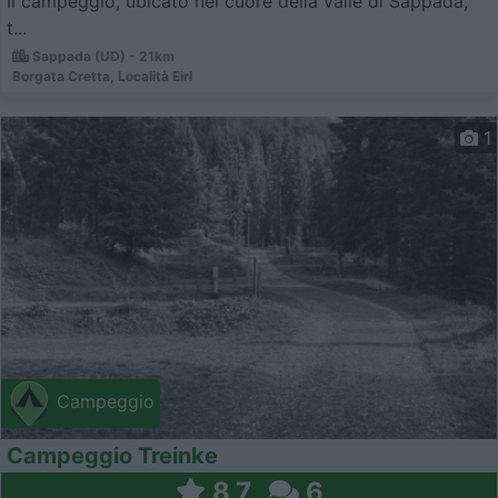
Il campeggio, ubicato nel cuore della valle di Sappada,
t...
Sappada (UD) - 21km
Borgata Cretta, Località Eirl
1
Campeggio
Campeggio Treinke
8,7
6