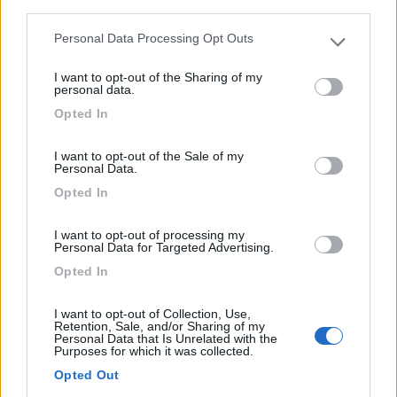
third parties.
Campeggio Val Rendena
Personal Data Processing Opt Outs
8,8
6
Please note that this website/app uses one or more Google
services and may gather and store information including but
Servizi / Posizione
I want to opt-out of the Sharing of my
not limited to your visit or usage behaviour. You may click to
personal data.
grant or deny consent to Google and its third-party tags to
Opted In
use your data for below specified purposes in below Google
consent section.
I want to opt-out of the Sale of my
Personal Data.
La struttura immersa nel Parco Naturale Adamello Brenta,
Opted In
...
Darè (TN) - 23km
I want to opt-out of processing my
Via Civico 117
Personal Data for Targeted Advertising.
Opted In
0
I want to opt-out of Collection, Use,
Retention, Sale, and/or Sharing of my
Personal Data that Is Unrelated with the
Purposes for which it was collected.
Opted Out