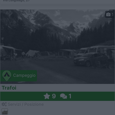
Via Lungolago, 27
1
Campeggio
Trafoi
9
1
Servizi / Posizione