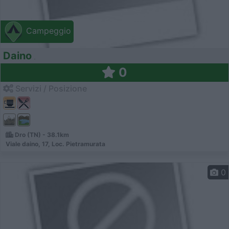
Campeggio
Daino
0
Servizi / Posizione
Dro (TN) - 38.1km
Viale daino, 17, Loc. Pietramurata
0