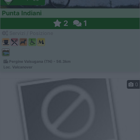
Punta Indiani
2
1
Servizi / Posizione
Pergine Valsugana (TN) - 56.3km
Loc. Valcanover
0