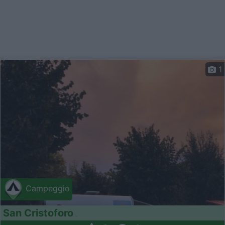
1
Campeggio
San Cristoforo