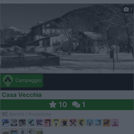
1
Campeggio
Casa Vecchia
10
1
Servizi / Posizione