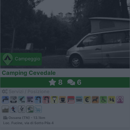
Campeggio
Camping Cevedale
8
6
Servizi / Posizione
Ossana (TN) - 13.1km
Loc. Fucine, via di Sotto Pila 4