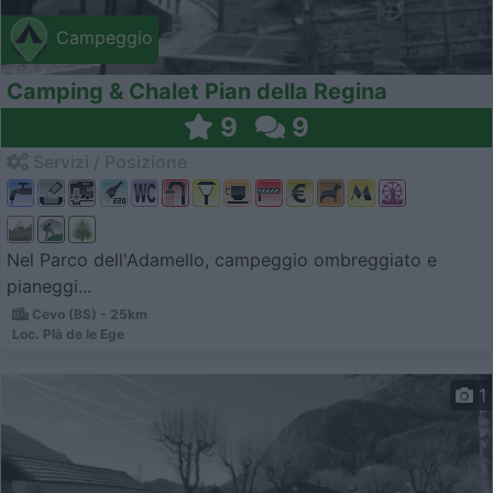
Campeggio
Camping & Chalet Pian della Regina
9
9
Servizi / Posizione
Nel Parco dell'Adamello, campeggio ombreggiato e
pianeggi...
Cevo (BS) - 25km
Loc. Plà de le Ege
1