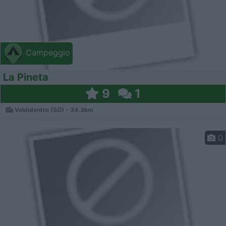
Campeggio
La Pineta
9
1
Valdidentro (SO) - 34.3km
0