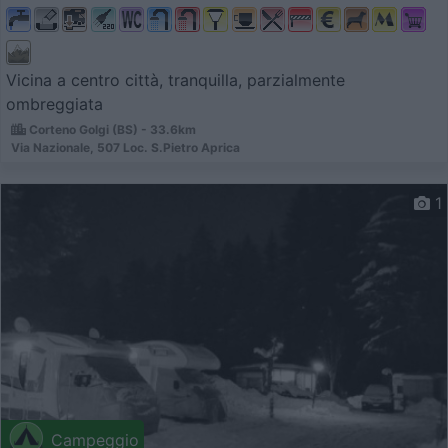
Vicina a centro città, tranquilla, parzialmente
ombreggiata
Corteno Golgi (BS) - 33.6km
Via Nazionale, 507 Loc. S.Pietro Aprica
1
Campeggio