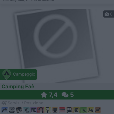
0
Campeggio
Camping Faè
7,4
5
Servizi / Posizione