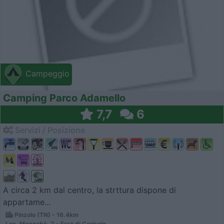
Campeggio
Camping Parco Adamello
7,7
6
Servizi / Posizione
A circa 2 km dal centro, la strttura dispone di
appartame...
Pinzolo (TN) - 16.4km
Loc. Magnabò, 2 - Fraz di Carisolo