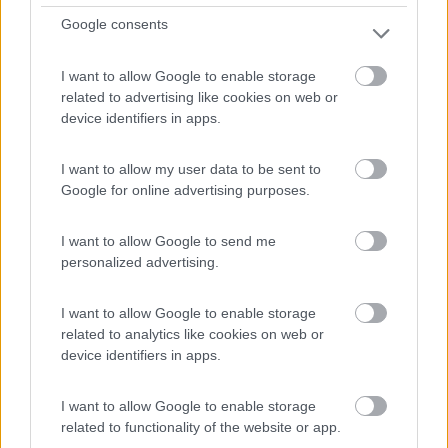
Google consents
I want to allow Google to enable storage
related to advertising like cookies on web or
Campeggio
device identifiers in apps.
Campeggio Ristorante Pizzeria Cima Piazzi
I want to allow my user data to be sent to
9
2
Google for online advertising purposes.
Servizi / Posizione
I want to allow Google to send me
personalized advertising.
I want to allow Google to enable storage
A 500 m dal borgo, campeggio immerso nel verde con
related to analytics like cookies on web or
piazzo...
device identifiers in apps.
Tola (SO) - 24.9km
Via Nazionale, 29
I want to allow Google to enable storage
related to functionality of the website or app.