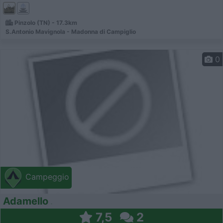
Pinzolo (TN) - 17.3km
S.Antonio Mavignola - Madonna di Campiglio
0
Campeggio
Adamello
7,5
2