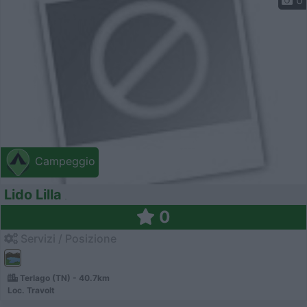
Campeggio
Lido Lilla
0
Servizi / Posizione
Terlago (TN) - 40.7km
Loc. Travolt