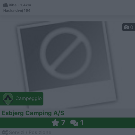
Ribe - 1.4km
Haulundvej 164
0
Campeggio
Esbjerg Camping A/S
7
1
Servizi / Posizione