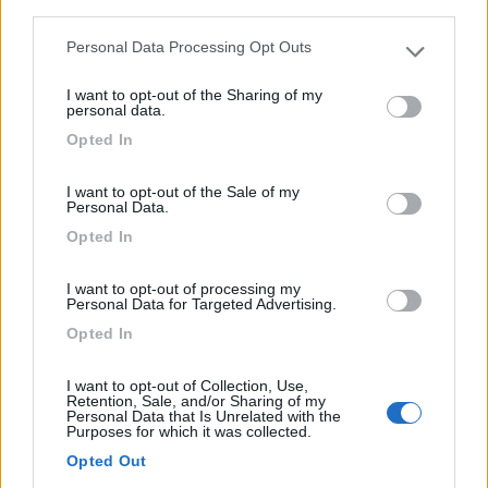
Odensevej 102
third parties.
Personal Data Processing Opt Outs
Please note that this website/app uses one or more Google
0
services and may gather and store information including but
I want to opt-out of the Sharing of my
not limited to your visit or usage behaviour. You may click to
personal data.
grant or deny consent to Google and its third-party tags to
Opted In
use your data for below specified purposes in below Google
consent section.
I want to opt-out of the Sale of my
Personal Data.
Opted In
I want to opt-out of processing my
Personal Data for Targeted Advertising.
Campeggio
Opted In
Camping Ly Outdoor
I want to opt-out of Collection, Use,
5
1
Retention, Sale, and/or Sharing of my
Personal Data that Is Unrelated with the
Purposes for which it was collected.
Servizi / Posizione
Opted Out