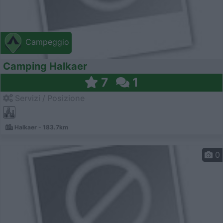
Campeggio
Camping Halkaer
7
1
Servizi / Posizione
Halkaer - 183.7km
0