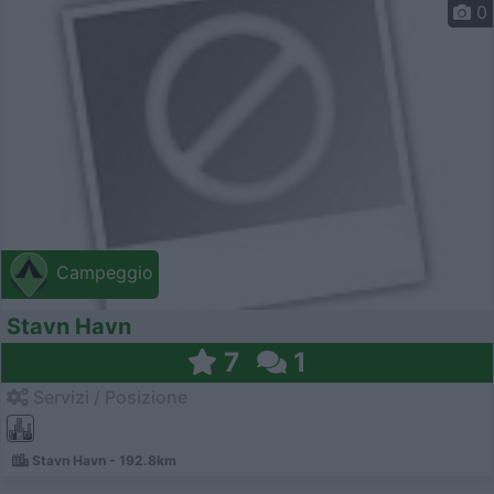
0
Campeggio
Stavn Havn
7
1
Servizi / Posizione
Stavn Havn - 192.8km