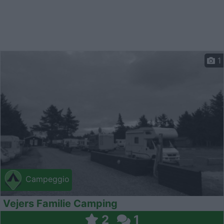
1
Campeggio
Vejers Familie Camping
2
1