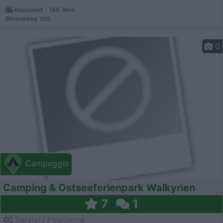
Klausdorf - 186.9km
Strandweg 100
0
Campeggio
Camping & Ostseeferienpark Walkyrien
7
1
Servizi / Posizione