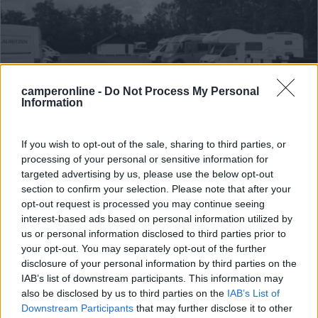
camperonline -
Do Not Process My Personal
Information
Campeggio
If you wish to opt-out of the sale, sharing to third parties, or
processing of your personal or sensitive information for
DCU Camping Plads
targeted advertising by us, please use the below opt-out
9
3
section to confirm your selection. Please note that after your
opt-out request is processed you may continue seeing
Servizi / Posizione
interest-based ads based on personal information utilized by
us or personal information disclosed to third parties prior to
your opt-out. You may separately opt-out of the further
disclosure of your personal information by third parties on the
A 4,5 km dal centro, piccolo campeggio alla periferia,
IAB’s list of downstream participants. This information may
at...
also be disclosed by us to third parties on the
IAB’s List of
Odense - 102.4km
Downstream Participants
that may further disclose it to other