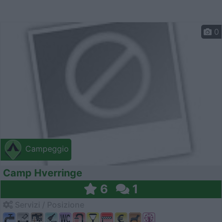
0
Campeggio
Camp Hverringe
6
1
Servizi / Posizione