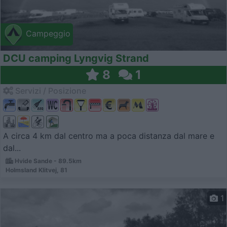
Campeggio
DCU camping Lyngvig Strand
8
1
Servizi / Posizione
A circa 4 km dal centro ma a poca distanza dal mare e
dal...
Hvide Sande - 89.5km
Holmsland Klitvej, 81
1