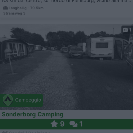
A3 km dal centro, sul fiordo di Flensburg, vicino alla ma...
Langballig - 79.5km
Stransweg 3
1
Campeggio
Sonderborg Camping
9
1