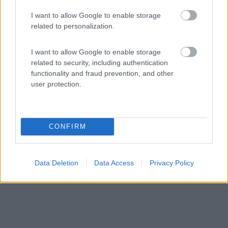
9,5
2
I want to allow Google to enable storage
Servizi / Posizione
related to personalization.
I want to allow Google to enable storage
related to security, including authentication
Campeggio con scarico solo grigie e bianche all'esterno,
functionality and fraud prevention, and other
...
user protection.
Aeroskobing - 114.1km
Sygehusvejen
CONFIRM
Data Deletion
Data Access
Privacy Policy