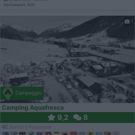
Via Compari, 420
1
Campeggio
Camping Aquafresca
9,2
8
Servizi / Posizione