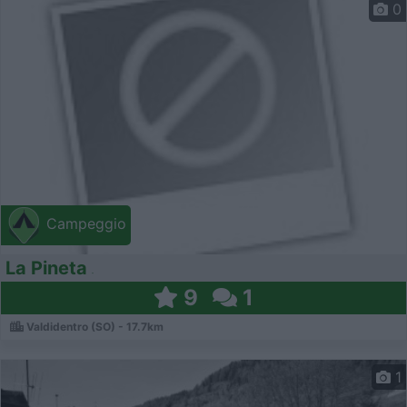
0
Campeggio
La Pineta
9
1
Valdidentro (SO) - 17.7km
1