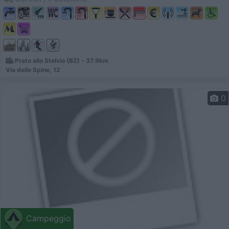
Prato allo Stelvio (BZ) - 37.9km
Via delle Spine, 12
0
Campeggio