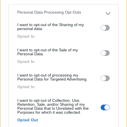
third parties.
Personal Data Processing Opt Outs
Please note that this website/app uses one or more Google
services and may gather and store information including but
I want to opt-out of the Sharing of my
not limited to your visit or usage behaviour. You may click to
personal data.
grant or deny consent to Google and its third-party tags to
Opted In
use your data for below specified purposes in below Google
consent section.
I want to opt-out of the Sale of my
Campeggio
Personal Data.
Opted In
Camping Palipert
7,8
5
I want to opt-out of processing my
Personal Data for Targeted Advertising.
Servizi / Posizione
Opted In
I want to opt-out of Collection, Use,
Retention, Sale, and/or Sharing of my
Personal Data that Is Unrelated with the
Piccolo campeggio a conduzione famigliare, con allaccio
Purposes for which it was collected.
e...
Opted Out
Livigno (SO) - 25.3km