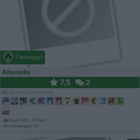
Campeggio
Adamello
7,5
2
Servizi / Posizione
Edolo (BS) - 17.2km
Via Campeggio, 10