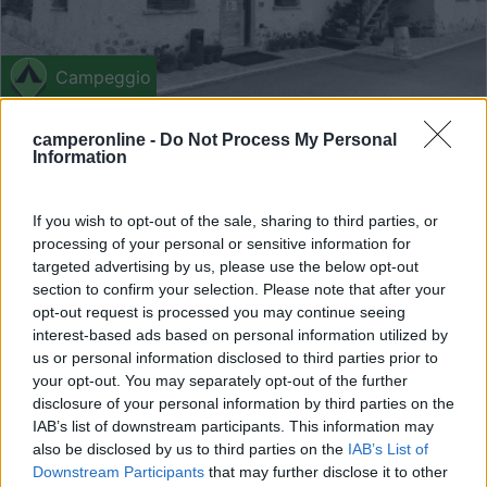
Campeggio
Campeggio Letizia
camperonline -
Do Not Process My Personal
Information
9,4
8
Servizi / Posizione
If you wish to opt-out of the sale, sharing to third parties, or
processing of your personal or sensitive information for
targeted advertising by us, please use the below opt-out
section to confirm your selection. Please note that after your
A 10 minuti da Livigno, campeggio di recente
opt-out request is processed you may continue seeing
costruzione ...
interest-based ads based on personal information utilized by
Livigno (SO) - 24.1km
us or personal information disclosed to third parties prior to
Via Campaciol - Loc. Forcola
your opt-out. You may separately opt-out of the further
disclosure of your personal information by third parties on the
IAB’s list of downstream participants. This information may
1
also be disclosed by us to third parties on the
IAB’s List of
Downstream Participants
that may further disclose it to other