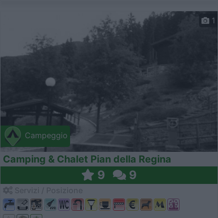
1
Campeggio
Camping & Chalet Pian della Regina
9
9
Servizi / Posizione