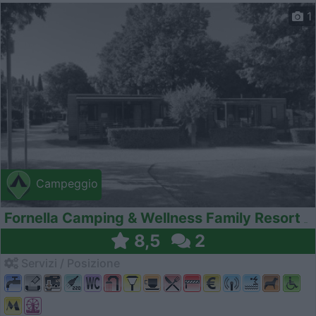
1
Campeggio
Fornella Camping & Wellness Family Resort
8,5
2
Servizi / Posizione