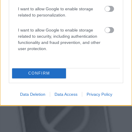
Camping Promontorio
I want to allow Google to enable storage
6,7
3
related to personalization.
Servizi / Posizione
I want to allow Google to enable storage
related to security, including authentication
functionality and fraud prevention, and other
user protection.
Il campeggio dispone di 100 piazzole di varia metratura
e...
Toscolano Maderno (BS) - 0.2km
Via Promontorio, 73
CONFIRM
0
Data Deletion
Data Access
Privacy Policy