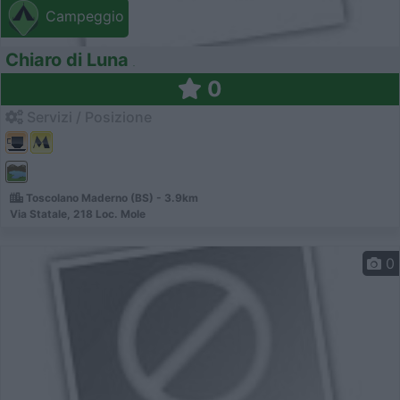
Campeggio
Chiaro di Luna
0
Servizi / Posizione
Toscolano Maderno (BS) - 3.9km
Via Statale, 218 Loc. Mole
0