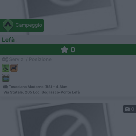
Campeggio
Lefà
0
Servizi / Posizione
Toscolano Maderno (BS) - 4.8km
Via Statale, 205 Loc. Bogliasco-Ponte Lefà
0