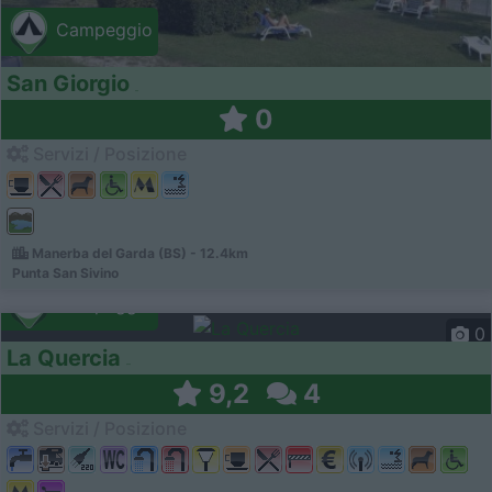
Campeggio
San Giorgio
0
Servizi / Posizione
Manerba del Garda (BS) - 12.4km
Punta San Sivino
Campeggio
0
La Quercia
9,2
4
Servizi / Posizione