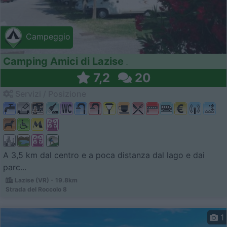
Campeggio
Camping Amici di Lazise
7,2
20
Servizi / Posizione
A 3,5 km dal centro e a poca distanza dal lago e dai
parc...
Lazise (VR) - 19.8km
Strada del Roccolo 8
1