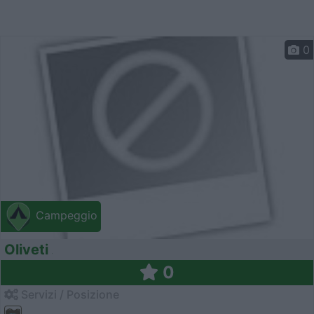
0
Campeggio
Oliveti
0
Servizi / Posizione