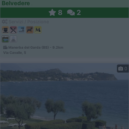
Belvedere
8
2
Servizi / Posizione
Manerba del Garda (BS) - 9.2km
Via Cavalle, 5
0