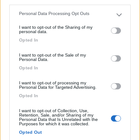
Sul lago, ombreggiata, dispone di piazzole da 40-70 mq,
third parties.
c...
Personal Data Processing Opt Outs
Please note that this website/app uses one or more Google
Castenuovo del Garda (VR) - 21.4km
Via Gasparina,13
services and may gather and store information including but
I want to opt-out of the Sharing of my
not limited to your visit or usage behaviour. You may click to
Campeggio
personal data.
grant or deny consent to Google and its third-party tags to
1
Opted In
use your data for below specified purposes in below Google
Lido
consent section.
8,2
6
I want to opt-out of the Sale of my
Personal Data.
Servizi / Posizione
Opted In
I want to opt-out of processing my
Personal Data for Targeted Advertising.
Lazise (VR) - 21.5km
Opted In
Via Peschiera, 2, Fraz. Pacengo
I want to opt-out of Collection, Use,
Retention, Sale, and/or Sharing of my
Personal Data that Is Unrelated with the
Purposes for which it was collected.
Opted Out