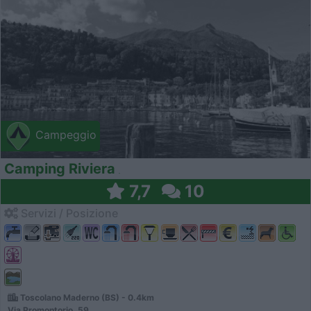
Campeggio
Camping Riviera
7,7
10
Servizi / Posizione
Toscolano Maderno (BS) - 0.4km
Via Promontorio, 59