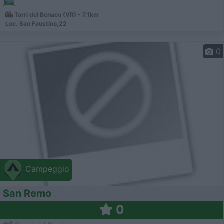
Torri del Benaco (VR) - 7.1km
Loc. San Faustino,22
0
Campeggio
San Remo
0