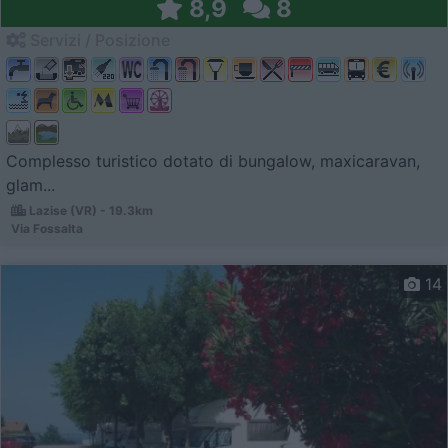
8,9
8
Servizi / Posizione
Complesso turistico dotato di bungalow, maxicaravan,
glam...
Lazise (VR) - 19.3km
Via Fossalta
14