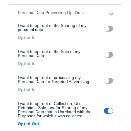
third parties.
1
Personal Data Processing Opt Outs
Please note that this website/app uses one or more Google
services and may gather and store information including but
I want to opt-out of the Sharing of my
not limited to your visit or usage behaviour. You may click to
personal data.
grant or deny consent to Google and its third-party tags to
Opted In
use your data for below specified purposes in below Google
consent section.
I want to opt-out of the Sale of my
Personal Data.
Opted In
Campeggio
I want to opt-out of processing my
Personal Data for Targeted Advertising.
Il Vecchio Mulino camping & ristorante
Opted In
6,9
12
I want to opt-out of Collection, Use,
Servizi / Posizione
Retention, Sale, and/or Sharing of my
Personal Data that Is Unrelated with the
Purposes for which it was collected.
Opted Out