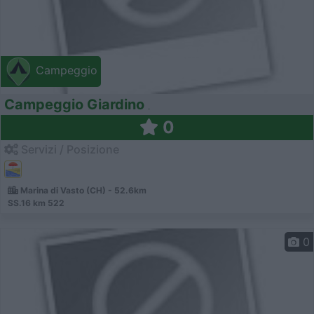
Campeggio
Campeggio Giardino
0
Servizi / Posizione
Marina di Vasto (CH) - 52.6km
SS.16 km 522
0