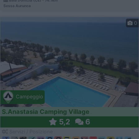
Baia Domizia (CE) - 74.1km
Sessa Aurunca
0
Campeggio
S.Anastasia Camping Village
5,2
6
Servizi / Posizione