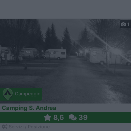
1
Campeggio
Camping S. Andrea
8,6
39
Servizi / Posizione