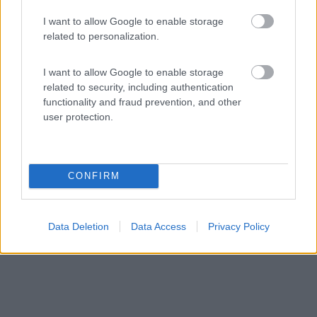
5,5
4
I want to allow Google to enable storage
Servizi / Posizione
related to personalization.
I want to allow Google to enable storage
related to security, including authentication
functionality and fraud prevention, and other
Nel Parco Nazionale dell'Abruzzo, a circa 1 km dal
user protection.
centro...
Opi (AQ) - 35.4km
Via Fonte dei Cementi
CONFIRM
Data Deletion
Data Access
Privacy Policy