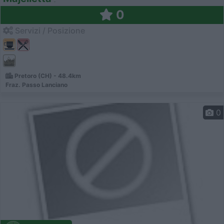
0
Servizi / Posizione
Pretoro (CH) - 48.4km
Fraz. Passo Lanciano
0