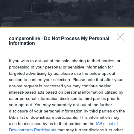
camperonline -
Do Not Process My Personal
Campeggio
Information
Camping Orsa Minore
If you wish to opt-out of the sale, sharing to third parties, or
9
9
processing of your personal or sensitive information for
targeted advertising by us, please use the below opt-out
Servizi / Posizione
section to confirm your selection. Please note that after your
opt-out request is processed you may continue seeing
interest-based ads based on personal information utilized by
us or personal information disclosed to third parties prior to
Immerso nel parco della Majella e a circa 2km dal
your opt-out. You may separately opt-out of the further
centro,...
disclosure of your personal information by third parties on the
IAB’s list of downstream participants. This information may
Campo di Giove (AQ) - 32.1km
Via Pinete Del Pizzalto, 9 - Campo di Giove
also be disclosed by us to third parties on the
IAB’s List of
Downstream Participants
that may further disclose it to other