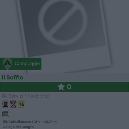
Campeggio
Il Soffio
0
Servizi / Posizione
Colledimezzo (CH) - 46.9km
Al lago del Sangro