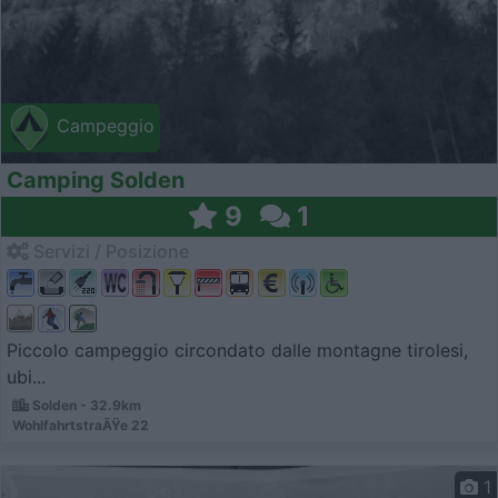
Campeggio
Camping Solden
9
1
Servizi / Posizione
Piccolo campeggio circondato dalle montagne tirolesi,
ubi...
Solden - 32.9km
WohlfahrtstraÃŸe 22
1