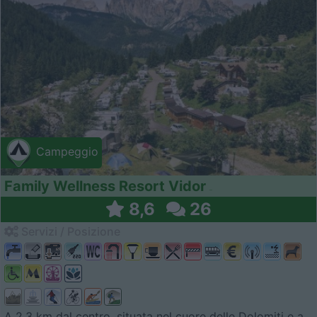
Campeggio
Family Wellness Resort Vidor
8,6
26
Servizi / Posizione
A 2,3 km dal centro, situata nel cuore delle Dolomiti e a...