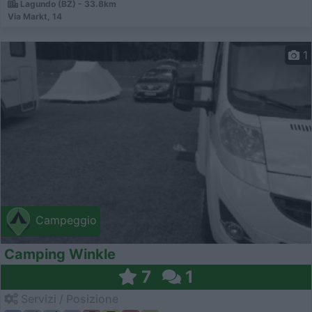
Lagundo (BZ) - 33.8km
Via Markt, 14
1
Campeggio
Camping Winkle
7
1
Servizi / Posizione