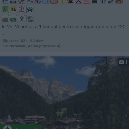
In Val Venosta, a 1 km dal centro capeggio con circa 120
...
Laces (BZ) - 52.8km
Via Nazionale, 4 (Hauptstrasse 4)
1