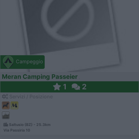
Campeggio
Meran Camping Passeier
1
2
Servizi / Posizione
Saltusio (BZ) - 25.3km
Via Passiria 10