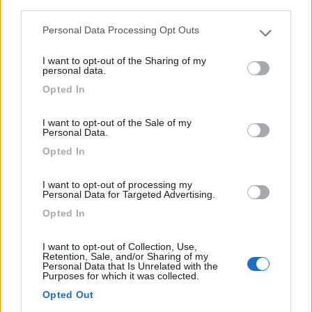
third parties.
Servizi / Posizione
Personal Data Processing Opt Outs
Please note that this website/app uses one or more Google
services and may gather and store information including but
I want to opt-out of the Sharing of my
not limited to your visit or usage behaviour. You may click to
personal data.
grant or deny consent to Google and its third-party tags to
Opted In
use your data for below specified purposes in below Google
Struttura inserita nella natura boscosa delle Dolomiti, i...
consent section.
I want to opt-out of the Sale of my
Sesto (BZ) - 77.7km
Personal Data.
Via San Giuseppe, 54
Opted In
1
I want to opt-out of processing my
Personal Data for Targeted Advertising.
Opted In
I want to opt-out of Collection, Use,
Retention, Sale, and/or Sharing of my
Personal Data that Is Unrelated with the
Purposes for which it was collected.
Opted Out