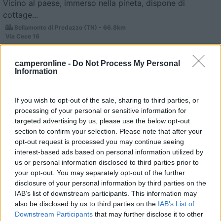
Vicino al paese, immerso nella pineta, dispone di
cottage...
Bellamonte di Predazzo (TN) - 66.8km
Via Cece 16
1
camperonline -
Do Not Process My Personal
Information
If you wish to opt-out of the sale, sharing to third parties, or
processing of your personal or sensitive information for
targeted advertising by us, please use the below opt-out
section to confirm your selection. Please note that after your
opt-out request is processed you may continue seeing
interest-based ads based on personal information utilized by
us or personal information disclosed to third parties prior to
your opt-out. You may separately opt-out of the further
Campeggio
disclosure of your personal information by third parties on the
IAB’s list of downstream participants. This information may
Caravan Park Sexten
also be disclosed by us to third parties on the
IAB’s List of
Downstream Participants
that may further disclose it to other
8,2
18