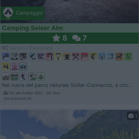
Campeggio
Camping Seiser Alm
8
7
Servizi / Posizione
Nel cuore del parco naturale Sciliar–Catinaccio, a circ...
Fié allo Sciliar (BZ) - 40.7km
Via Dolomitii 10
1