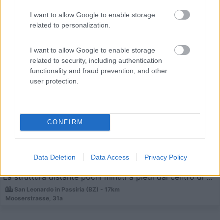
I want to allow Google to enable storage
related to personalization.
I want to allow Google to enable storage
related to security, including authentication
Campeggio
functionality and fraud prevention, and other
user protection.
Camping Bungalows Zögghof
10
2
Servizi / Posizione
CONFIRM
Data Deletion
Data Access
Privacy Policy
La struttura distante pochi minuti a piedi dal centro di ...
San Leonardo in Passiria (BZ) - 17km
Mooserstrasse, 31a