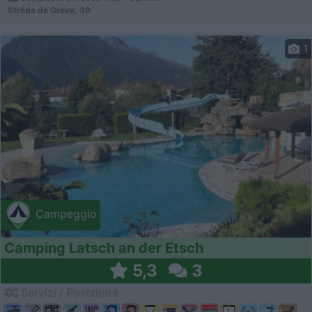
Strèda de Greva, 39
1
Campeggio
Camping Latsch an der Etsch
5,3
3
Servizi / Posizione