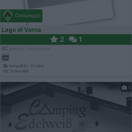
Campeggio
Lago di Varna
2
1
Servizi / Posizione
Varna (BZ) - 21.2km
SS. 12 Km 485
1