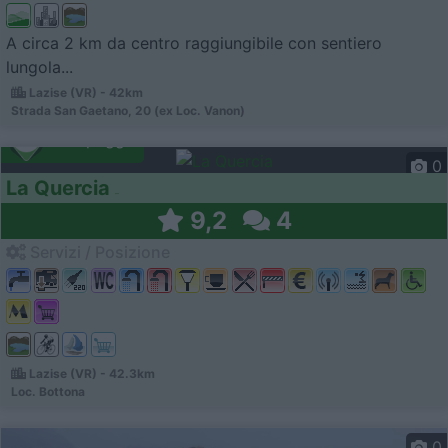
A circa 2 km da centro raggiungibile con sentiero
lungola...
Lazise (VR) - 42km
Strada San Gaetano, 20 (ex Loc. Vanon)
Campeggio
0
La Quercia
9,2
4
Servizi / Posizione
Lazise (VR) - 42.3km
Loc. Bottona
0