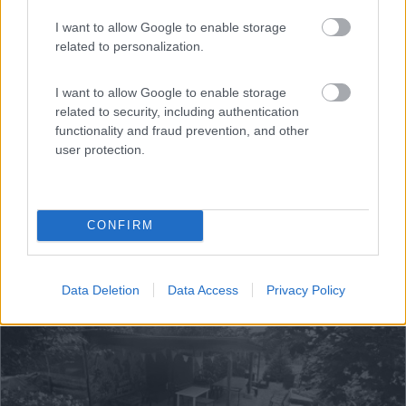
Agricamping Corte Chiara
I want to allow Google to enable storage
6,5
4
related to personalization.
Servizi / Posizione
I want to allow Google to enable storage
related to security, including authentication
functionality and fraud prevention, and other
user protection.
Azienda agricola a indirizzo foraggero a soli 4 km da
Man...
Porto Mantovano (MN) - 9km
S. Antonio Via Tezze, 1
CONFIRM
1
Data Deletion
Data Access
Privacy Policy