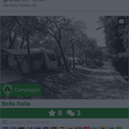
Verona (VR) - 34.7km
Via Forte Tomba 44
1
Campeggio
Bella Italia
8
3
Servizi / Posizione