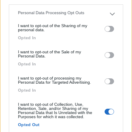
third parties.
Personal Data Processing Opt Outs
Campeggio
Please note that this website/app uses one or more Google
services and may gather and store information including but
I want to opt-out of the Sharing of my
not limited to your visit or usage behaviour. You may click to
Trattoria Campeggio Giglio
personal data.
grant or deny consent to Google and its third-party tags to
8,5
2
Opted In
use your data for below specified purposes in below Google
consent section.
Servizi / Posizione
I want to opt-out of the Sale of my
Personal Data.
Opted In
A 7 km dal lago di Garda, campeggio lontano dal centro,
I want to opt-out of processing my
p...
Personal Data for Targeted Advertising.
Gargnano (BS) - 64.7km
Opted In
Via Angelo Feltrinelli 163 - Fraz. Navazzo
I want to opt-out of Collection, Use,
Retention, Sale, and/or Sharing of my
Personal Data that Is Unrelated with the
Purposes for which it was collected.
Opted Out