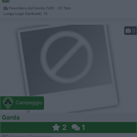
Peschiera del Garda (VR) - 37.7km
Lungo Lago Garibaldi, 15
0
Campeggio
Garda
2
1
Servizi / Posizione