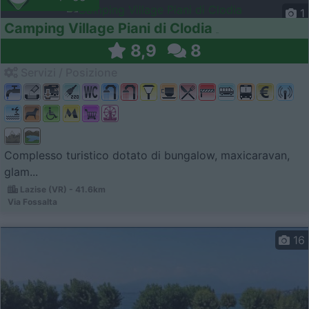
1
Camping Village Piani di Clodia
8,9
8
Servizi / Posizione
Complesso turistico dotato di bungalow, maxicaravan,
glam...
Lazise (VR) - 41.6km
Via Fossalta
16