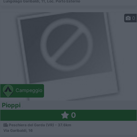
Lungolago Garibaldi, 11, Loc. Porto Esterno
0
Campeggio
Pioppi
0
Peschiera del Garda (VR) - 37.6km
Via Garibaldi, 16