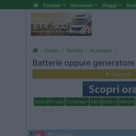
Camper
Accessori
Viaggi
Sos
Forum
Tecnica
Accessori
Batterie oppure generatore
Rispondi
Sosta
Gruppi
Compagni
Italia
Estero
Marchi
8
pmauro