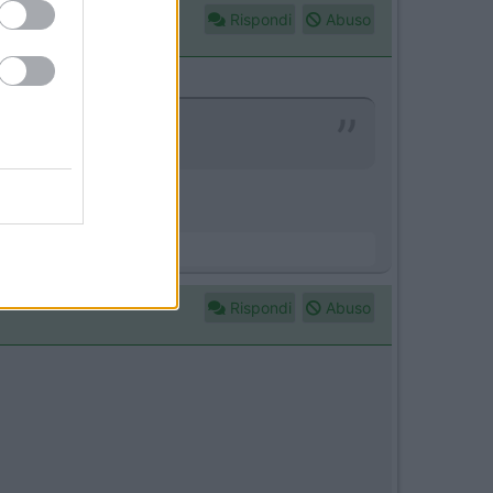
Rispondi
Abuso
aricare 2 E-bike.grazie
.
Rispondi
Abuso