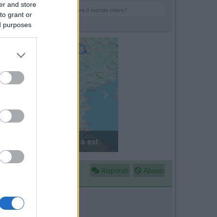
er and store
ro Al Potere dare scacco e salvare il mondo intero?
to grant or
ed purposes
Next
in camper: il piccolo sentiero
Rispondi
Abuso