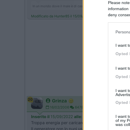
Please note
In un mondo dove il male è di casa e ha vinto sempre, Dove regna
information 
deny consent
Modificato da Hunter85 il 15/09/2022 alle 11:10:53
in below Go
Persona
I want t
Opted 
I want t
Opted 
I want 
Advertis
20
Grinza
Opted 
16/02/2006
64787
I want t
Inserito il
15/09/2022
alle:
12:16:25
of my P
Troppa energia per caricare le bici
was col
Il generatore non lo puoi usare