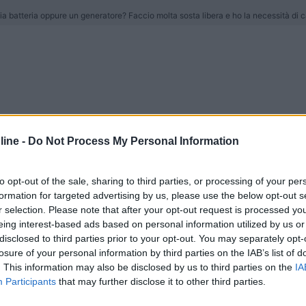
ia batteria oppure un generatore? Faccio molta sosta libera e ho la necessità di c
te col oltre 300 watt hai una certa garanzia anche per giorni di te
ine -
Do Not Process My Personal Information
to opt-out of the sale, sharing to third parties, or processing of your per
0 watt e un regolatore mppt adeguato.
formation for targeted advertising by us, please use the below opt-out s
r selection. Please note that after your opt-out request is processed y
eing interest-based ads based on personal information utilized by us or
disclosed to third parties prior to your opt-out. You may separately opt-
1.8 /2 kWh al giorno! Sotto il sole. 1.5kwh senza alcun problema.
losure of your personal information by third parties on the IAB’s list of
zione.
. This information may also be disclosed by us to third parties on the
IA
e mezzo fino a zero. O appunto alimentare 1.8 kWh al giorno, senza t
Participants
that may further disclose it to other third parties.