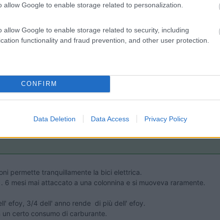
o allow Google to enable storage related to personalization.
o allow Google to enable storage related to security, including
cation functionality and fraud prevention, and other user protection.
42:04
ia batteria oppure un generatore? Faccio molta sosta libera e ho la necessità di c
CONFIRM
tore fisso a benzina, quindi con una spesa di 3500€ o giù di lì.
l Efoy, risolvendo ogni problema per sempre, in qualsiasi condizione
Data Deletion
Data Access
Privacy Policy
ioni permette tranquillamente la bici elettrica.
 . 6 mesi mai attaccato a una colonnina e si muoveva raramente.
' efoy, 3/4 dell' anno rende di più dell' efoy.
 un certo consumo di carburante.