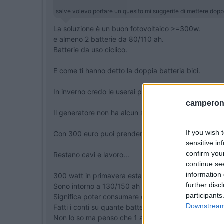
salve volevo portare un quesito mi suggerite di mettere dopp
La soluzione è un buon fotovoltaico >=300w.
e almeno 2 batterie da 80/110 ah.
Batterie da uso ciclico.
E come ti hanno detto la doppia batteria bici.
In inverno credo le userai poco ma comunque in esta
camperonl
Il generatore non ha alcun senso.
If you wish 
Con 300 euro puoi prendere un pannello da 360/45
sensitive in
confirm you
Restano cavi e lavoro...
continue se
information 
300 watt in primavera estate ti garantiscono fino a 
further disc
Sono intorno a 130/150 ah a 12v, al giorno di produ
participants
Significa poter consumare ogni giorno una batteria 
Downstream 
Fatti i conti su quante batterie di bici carichi.
Non lo so ma penso che 1 al giorno tranquillamente.