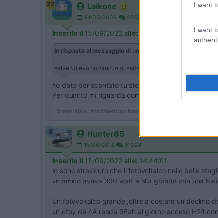
22
I want t
Laikone
31/03/2004
20537
I want t
Inserito il
15/09/2022
alle:
13:55:57
authenti
In risposta al messaggio di
pmauro
del
14/09/2022
alle
21:
salve volevo portare un quesito mi suggerite di mettere dopp
ho dato per scontato tu stessi parlando di un genera
Per quanto mi riguarda con quei soldi monterei un be
L'iperlessia e l'analfabetismo funzionale sono una piaga sociale
8
Hunter85
15/06/2018
11024
Inserito il
15/09/2022
alle:
14:44:01
Io sono strasicuro che il fotovoltaico nelle belle stag
un amico aveva 300 watt e alla grande con una bici
Un fotovoltaico grande ,oltre a costare un decimo dell
un efoy da 4A rende 96ah al giorno acceso H24 con