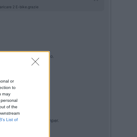
aricare 2 E-bike.grazie
mpo X. Con meno, non credo.
sonal or
ection to
ou may
 personal
out of the
 downstream
B’s List of
occare le batterie del camper.