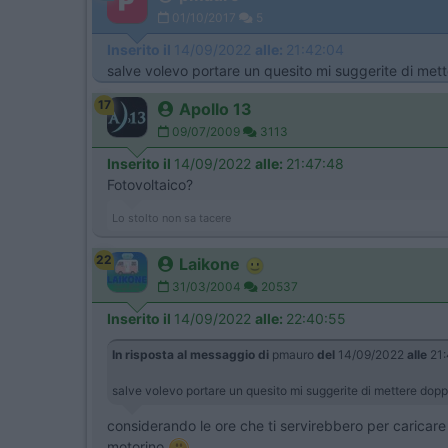
01/10/2017
5
Inserito il
14/09/2022
alle:
21:42:04
salve volevo portare un quesito mi suggerite di mett
17
Apollo 13
09/07/2009
3113
Inserito il
14/09/2022
alle:
21:47:48
Fotovoltaico?
Lo stolto non sa tacere
22
Laikone
31/03/2004
20537
Inserito il
14/09/2022
alle:
22:40:55
In risposta al messaggio di
pmauro
del
14/09/2022
alle
21:
salve volevo portare un quesito mi suggerite di mettere dopp
considerando le ore che ti servirebbero per caricare 
motorino