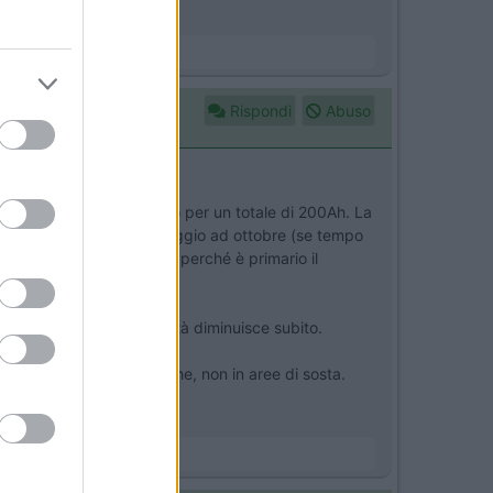
Rispondi
Abuso
e batterie agm in parallelo per un totale di 200Ah. La
o 5 km. Ci vado bene da maggio ad ottobre (se tempo
dì sera/lunedì mattina) perché è primario il
, ecco che la disponibilità diminuisce subito.
ggio, non in aree pubbliche, non in aree di sosta.