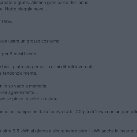
nata e gratis. Almeno gran parte dell' anno.
e. Notte pioggia neve...
a 180w.
vuole usare un grosso cosnumo.
 per 6 mesi l anno.
.. piuttosto per usi in climi difficili invernali.
ne tendenzialmente.
 lo so vado a memoria...
ioni agevolmente...
 se piove ,a volte in estate.
no col camper, in Italia faceva tutti i GG più di 2kwh con un pannell
 oltre 3.5 kWh al giorno e sicuramente oltre il kWh anche in inverno a