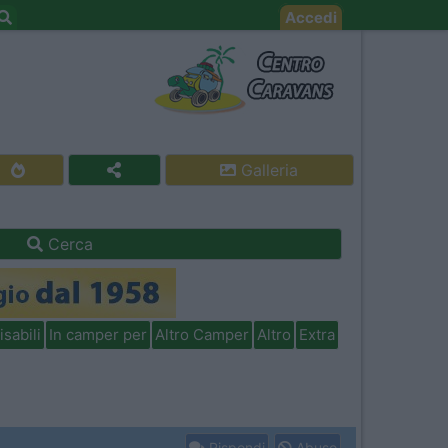
Accedi
Galleria
Cerca
isabili
In camper per
Altro Camper
Altro
Extra
Rispondi
Abuso