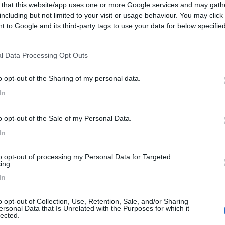
 that this website/app uses one or more Google services and may gath
 il capitale, oggi più spietatamente, Riusciranno questo brocco e questo inutile scudie
including but not limited to your visit or usage behaviour. You may click 
 to Google and its third-party tags to use your data for below specifi
ogle consent section.
l Data Processing Opt Outs
o opt-out of the Sharing of my personal data.
In
Previous
o opt-out of the Sale of my Personal Data.
In
Finlandia 
to opt-out of processing my Personal Data for Targeted
ing.
In
o opt-out of Collection, Use, Retention, Sale, and/or Sharing
ersonal Data that Is Unrelated with the Purposes for which it
lected.