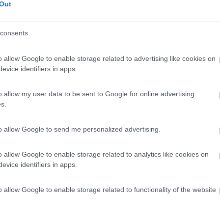
Out
ica ottimale…
 giudica quello che nemmeno comprende
consents
o allow Google to enable storage related to advertising like cookies on
evice identifiers in apps.
o allow my user data to be sent to Google for online advertising
 assistita. Ho due pannelli fotovoltaici per un totale di 180 watt, du
s.
 la ricarico sempre, ad ogni ritorno al camper, anche se fossero sol
ta batteria perché, a malapena riesco a fare un week-end lungo (vener
to allow Google to send me personalized advertising.
nche un'altra batteria ma appena il sole dura meno durante la giornata
o allow Google to enable storage related to analytics like cookies on
evice identifiers in apps.
per un camperista che comunque capiti in mezzo ad altri: non in campe
o allow Google to enable storage related to functionality of the website