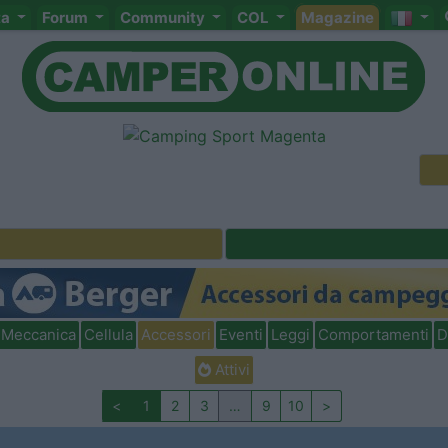
ta
Forum
Community
COL
Magazine
Meccanica
Cellula
Accessori
Eventi
Leggi
Comportamenti
D
Attivi
<
1
2
3
…
9
10
>