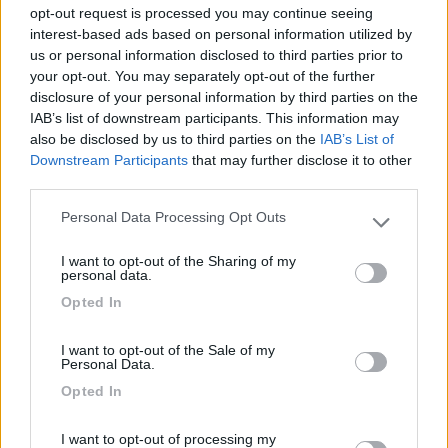
opt-out request is processed you may continue seeing
In un regolatore classico PWR la corrente viene "regolata" da un
interest-based ads based on personal information utilized by
transistor che scalda tutta la potenza in eccesso.
us or personal information disclosed to third parties prior to
Quindi se vogliamo ricaricare una batteria a 12 volt usiamo un
your opt-out. You may separately opt-out of the further
pannello che ne ha poco di più, di solito 17,5 o giù di lì, non
disclosure of your personal information by third parties on the
certo uno da 37 volt o più.
IAB’s list of downstream participants. This information may
also be disclosed by us to third parties on the
IAB’s List of
Mettendo un regolatore PWR (quelli vecchi) su una batteria a 12
Downstream Participants
that may further disclose it to other
volt e un pannello da 37 e rotti volt faremo una bella stufa
third parties.
gettando via oltre 2/3 dell'energia raccolta dal pannello che
dovrà dissipare il regolatore.
Personal Data Processing Opt Outs
Please note that this website/app uses one or more Google
services and may gather and store information including but
Nei regolatori MPPT c'è un trasformatore elettronico dove in
I want to opt-out of the Sharing of my
not limited to your visit or usage behaviour. You may click to
personal data.
ingresso abbiamo una corrente e una tensione che possono
grant or deny consent to Google and its third-party tags to
essere quelle che ci pare (la tensione massima va rispettata)
Opted In
use your data for below specified purposes in below Google
Quella corrente e quella tensione vengono prelevate in base al
consent section.
"teorema della massima potenza trasferibile" che ci indica il
I want to opt-out of the Sale of my
valore della resistenza che devo collegare a una fonte di
Personal Data.
energia per spremere più potenza possibile.
Opted In
Semplificando un po'...
I want to opt-out of processing my
Se voglio far scaldare il più possibile una resistenza