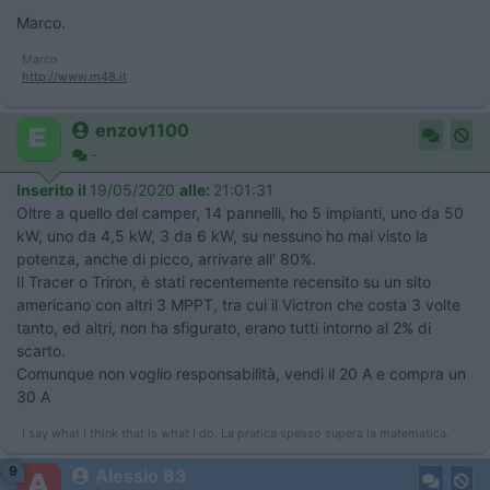
Marco.
Marco
http://www.m48.it
enzov1100
-
Inserito il
19/05/2020
alle:
21:01:31
Oltre a quello del camper, 14 pannelli, ho 5 impianti, uno da 50
kW, uno da 4,5 kW, 3 da 6 kW, su nessuno ho mai visto la
potenza, anche di picco, arrivare all' 80%.
Il Tracer o Triron, è stati recentemente recensito su un sito
americano con altri 3 MPPT, tra cui il Victron che costa 3 volte
tanto, ed altri, non ha sfigurato, erano tutti intorno al 2% di
scarto.
Comunque non voglio responsabilità, vendi il 20 A e compra un
30 A
I say what I think that is what I do. La pratica spesso supera la matematica.
9
Alessio 83