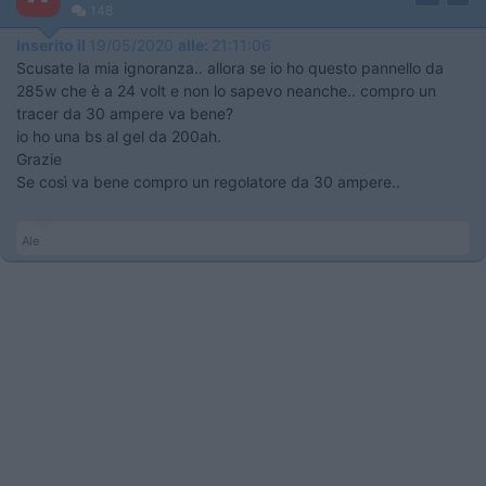
148
Inserito il
19/05/2020
alle:
21:11:06
Scusate la mia ignoranza.. allora se io ho questo pannello da
285w che è a 24 volt e non lo sapevo neanche.. compro un
tracer da 30 ampere va bene?
io ho una bs al gel da 200ah.
Grazie
Se così va bene compro un regolatore da 30 ampere..
Ale