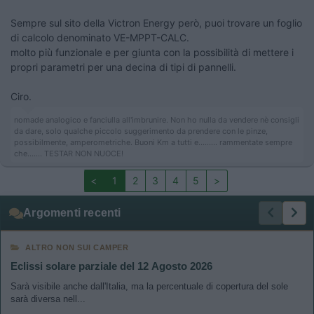
Sempre sul sito della Victron Energy però, puoi trovare un foglio
di calcolo denominato VE-MPPT-CALC.
molto più funzionale e per giunta con la possibilità di mettere i
propri parametri per una decina di tipi di pannelli.
Ciro.
nomade analogico e fanciulla all'imbrunire. Non ho nulla da vendere nè consigli
da dare, solo qualche piccolo suggerimento da prendere con le pinze,
possibilmente, amperometriche. Buoni Km a tutti e......... rammentate sempre
che....... TESTAR NON NUOCE!
<
1
2
3
4
5
>
Argomenti recenti
ALTRO NON SUI CAMPER
Eclissi solare parziale del 12 Agosto 2026
Sarà visibile anche dall'Italia, ma la percentuale di copertura del sole
sarà diversa nell...