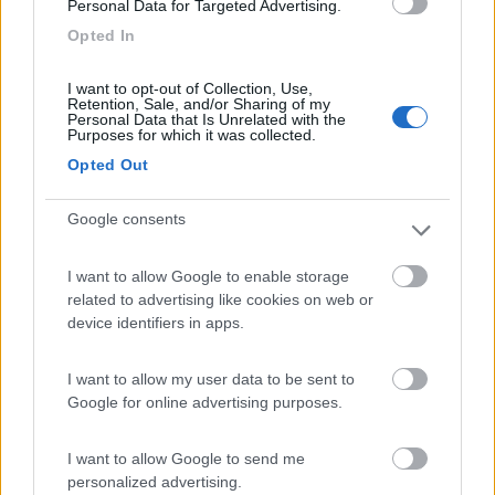
Personal Data for Targeted Advertising.
attaccandola ad un pannello solare è indispensabile che questa
Opted In
resistenza non abbia un valore fisso perché l'insolazione può
variare, ma è necessario che in ogni istante il valore di questa...
I want to opt-out of Collection, Use,
stufa sia uguale alla resistenza interna del pannello che varia
Retention, Sale, and/or Sharing of my
continuamente al variare del sole.
Personal Data that Is Unrelated with the
Purposes for which it was collected.
MPPT significa "Tracciamento del punto di massima potenza"
Opted Out
che sarebbe un circuito capace di identificare con cadenza di
qualche secondo (tracking) quale valore di resistenza usare per
Google consents
succhiare più energia possibile dal pannello solare
.
Valore questo che vale solo per quell'istante e che deve essere
I want to allow Google to enable storage
ricalcolato continuamente.
related to advertising like cookies on web or
device identifiers in apps.
Con questo lavoraccio (...) spremo il pannello solare al 99%
dell'enerigia che posso raccogliere ottimizzando in maniera
eccellente il carico applicato.
I want to allow my user data to be sent to
Ma è un carico fittizzio... noi non preleviamo energia per
Google for online advertising purposes.
scaldare una banale resistenza ma per alimentare un
trasformatore elettronico
capace di trasformare tutta quanta
I want to allow Google to send me
questa energia
nella corrente e nella tensione adatta alla
personalized advertising.
batteria in quel momento
.