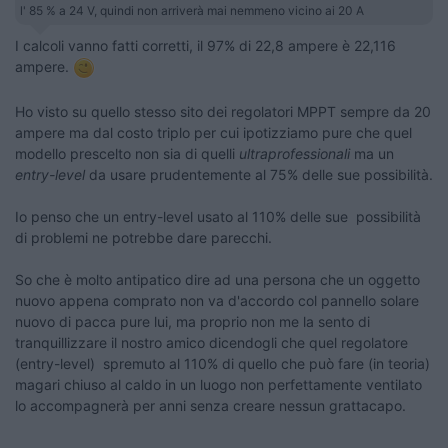
l' 85 % a 24 V, quindi non arriverà mai nemmeno vicino ai 20 A
I calcoli vanno fatti corretti, il 97% di 22,8 ampere è 22,116
ampere.
Ho visto su quello stesso sito dei regolatori MPPT sempre da 20
ampere ma dal costo triplo per cui ipotizziamo pure che quel
modello prescelto non sia di quelli
ultraprofessionali
ma un
entry-level
da usare prudentemente al 75% delle sue possibilità.
Io penso che un entry-level usato al 110% delle sue possibilità
di problemi ne potrebbe dare parecchi.
So che è molto antipatico dire ad una persona che un oggetto
nuovo appena comprato non va d'accordo col pannello solare
nuovo di pacca pure lui, ma proprio non me la sento di
tranquillizzare il nostro amico dicendogli che quel regolatore
(entry-level) spremuto al 110% di quello che può fare (in teoria)
magari chiuso al caldo in un luogo non perfettamente ventilato
lo accompagnerà per anni senza creare nessun grattacapo.