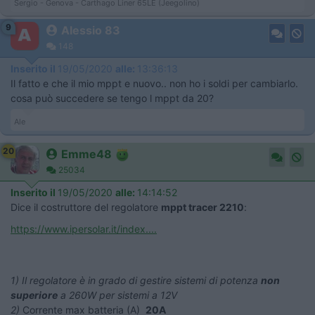
Sergio - Genova - Carthago Liner 65LE (Jeegolino)
9
Alessio 83
148
Inserito il
19/05/2020
alle:
13:36:13
Il fatto e che il mio mppt e nuovo.. non ho i soldi per cambiarlo.
cosa può succedere se tengo l mppt da 20?
Ale
20
Emme48
25034
Inserito il
19/05/2020
alle:
14:14:52
Dice il costruttore del regolatore
mppt tracer 2210
:
https://www.ipersolar.it/index....
1) Il regolatore è in grado di gestire sistemi di potenza
non
superiore
a 260W per sistemi a 12V
2)
Corrente max batteria (A)
20A