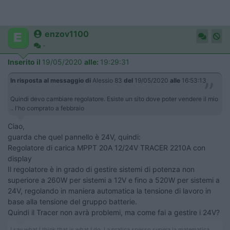
enzov1100
-
Inserito il
19/05/2020
alle:
19:29:31
In risposta al messaggio di
Alessio 83
del
19/05/2020
alle
16:53:13
Quindi devo cambiare regolatore. Esiste un sito dove poter vendere il mio
.. l'ho comprato a febbraio
Ciao,
guarda che quel pannello è 24V, quindi:
Regolatore di carica MPPT 20A 12/24V TRACER 2210A con
display
Il regolatore è in grado di gestire sistemi di potenza non
superiore a 260W per sistemi a 12V e fino a 520W per sistemi a
24V, regolando in maniera automatica la tensione di lavoro in
base alla tensione del gruppo batterie.
Quindi il Tracer non avrà problemi, ma come fai a gestire i 24V?
I say what I think that is what I do. La pratica spesso supera la matematica.