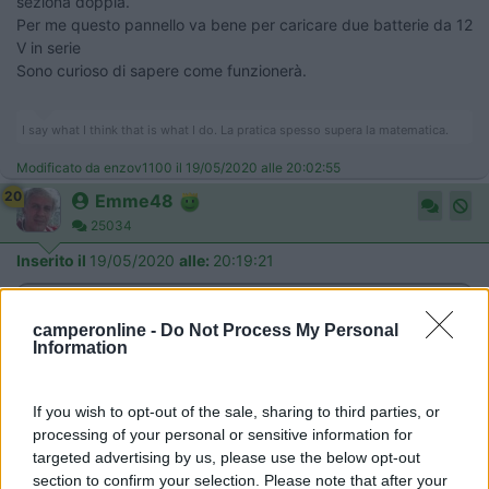
seziona doppia.
Per me questo pannello va bene per caricare due batterie da 12
V in serie
Sono curioso di sapere come funzionerà.
I say what I think that is what I do. La pratica spesso supera la matematica.
Modificato da enzov1100 il 19/05/2020 alle 20:02:55
20
Emme48
25034
Inserito il
19/05/2020
alle:
20:19:21
In risposta al messaggio di
enzov1100
del
19/05/2020
alle
19:59:01
camperonline -
Do Not Process My Personal
Io ho sempre sentito parlare di sistemi a 12 V o 24 V, questo è un pannello
Information
da 24 V, il mio dubbio è che se si potesse utilizzare i 24 V gestiti a 12 V
sulla batteria, non avrebbe senso costruire pannelli da nominali 12
...
If you wish to opt-out of the sale, sharing to third parties, or
processing of your personal or sensitive information for
Alcune info per tutti quanti... visto che non è sempre chiaro
targeted advertising by us, please use the below opt-out
cosa significa realmente regolatore MPPT
section to confirm your selection. Please note that after your