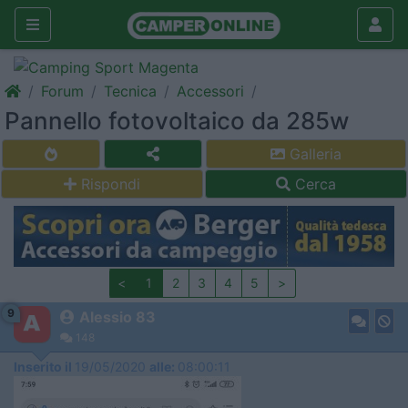
Forum
Tecnica
Accessori
Pannello fotovoltaico da 285w
Galleria
Rispondi
Cerca
<
1
2
3
4
5
>
9
Alessio 83
148
Inserito il
19/05/2020
alle:
08:00:11