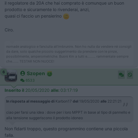
il regolatore da 20A che hai comprato è comunque un buon
prodotto e sicuramente lo rivenderai, anzi,
quasi ci faccio un pensierino
Ciro.
nomade analogico e fanciulla all'imbrunire. Non ho nulla da vendere nè consigli
da dare, solo qualche piccolo suggerimento da prendere con le pinze,
possibilmente, amperometriche. Buoni Km a tutti e......... rammentate sempre
che....... TESTAR NON NUOCE!
6
Szopen
6533
Inserito il
20/05/2020
alle:
03:17:19
In risposta al messaggio di
Karbon17
del
19/05/2020
alle
22:21:21
ciao per farsi una idea : dove per i loro MPPT in base al tipo di pannello e
alla tensione suggeriscono il prodotto idoneo
Non fidarti troppo, questo programmino contiene una piccola
falla.