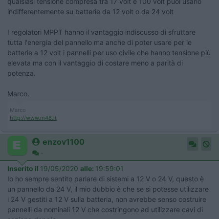
qualsiasi tensione compresa tra 17 volt e 100 volt puoi usarlo
indifferentemente su batterie da 12 volt o da 24 volt
I regolatori MPPT hanno il vantaggio indiscusso di sfruttare
tutta l'energia del pannello ma anche di poter usare per le
batterie a 12 volt i pannelli per uso civile che hanno tensione più
elevata ma con il vantaggio di costare meno a parità di
potenza.
Marco.
Marco
http://www.m48.it
enzov1100
-
Inserito il
19/05/2020
alle:
19:59:01
Io ho sempre sentito parlare di sistemi a 12 V o 24 V, questo è
un pannello da 24 V, il mio dubbio è che se si potesse utilizzare
i 24 V gestiti a 12 V sulla batteria, non avrebbe senso costruire
pannelli da nominali 12 V che costringono ad utilizzare cavi di