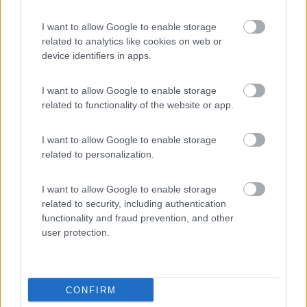
Quindi con un regolatore di tipo MPPT:
I want to allow Google to enable storage
related to analytics like cookies on web or
1) Posso attaccare il pannello solare che mi pare (tensione
device identifiers in apps.
massima da rispettare)
I want to allow Google to enable storage
2) Posso ricaricare una batteria a 12 volt o a 24 volt
related to functionality of the website or app.
indipendentemente dal pannello che ci collego (correte
massima in uscita verso la batteria da rispettare dimensionado
la potenza massima del pannello indipendentemente dalla sua
I want to allow Google to enable storage
tensione)
related to personalization.
3) Il 97% dell'energia del pannello finisce nella batteria senza
I want to allow Google to enable storage
sprechi.
related to security, including authentication
functionality and fraud prevention, and other
Scusate la lungaggine...
user protection.
Marco.
Marco
http://www.m48.it
CONFIRM