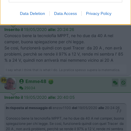
Modificato da Emme48 il 19/05/2020 alle 20:56:50
enzov1100
Data Deletion
Data Access
Privacy Policy
-
Inserito il
19/05/2020
alle:
20:24:26
Conosco bene la tecnolofia MPPT, ne ho due da 40 A nel
camper, buona spiegazione per chi legge.
Se cosi, funzionerà quindi con quel Tracer da 20 A , non avrà
problemi, perchè se rende il 97% a 12 V, rende mi sembra l' 85
% a 24 V, quindi non arriverà mai nemmeno vicino ai 20 A
I say what I think that is what I do. La pratica spesso supera la matematica.
20
Emme48
25034
Inserito il
19/05/2020
alle:
20:40:05
In risposta al messaggio di
enzov1100
del
19/05/2020
alle
20:24:26
Conosco bene la tecnolofia MPPT, ne ho due da 40 A nel camper, buona
spiegazione per chi legge. Se cosi, funzionerà quindi con quel Tracer da
20 A , non avrà problemi, perchè se rende il 97% a 12 V, rende mi sembra