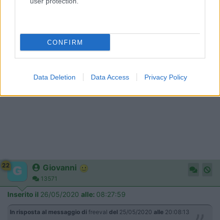
user protection.
No!
Federico
CONFIRM
Data Deletion
Data Access
Privacy Policy
22
Giovanni
13571
Inserito il
26/05/2020
alle:
08:27:59
In risposta al messaggio di
freeval
del
25/05/2020
alle
20:08:13