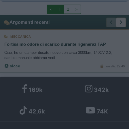
<
1
2
>
Argomenti recenti
MECCANICA
Fortissimo odore di scarico durante rigeneraz FAP
Ciao, ho un camper ducato nuovo con circa 3000km, 140CV 2.2,
cambio manuale abbiamo verif...
sicce
Ieri alle: 22:40
169k
342k
42,6k
74K