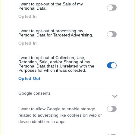
In risposta al messaggio di
freeval
del
25/05/2020
alle
22:41:54
I want to opt-out of the Sale of my
Personal Data.
fa un po di fumo nero, solitamente solo in fase di sforzo, tipo partenza in
Opted In
salita o scalando da terza a seconda in salita. sempre a basse velocità.
Confesso la mia profonda ignoranza e a malapena so riconoscere il turbo.
...
I want to opt-out of processing my
Personal Data for Targeted Advertising.
Metti una foto di manicotto e crepa che così vediamo.
Opted In
good office
jordanbullon
I want to opt-out of Collection, Use,
Retention, Sale, and/or Sharing of my
Personal Data that Is Unrelated with the
7
freeval
Purposes for which it was collected.
46
Opted Out
Inserito il
25/05/2020
alle:
22:57:56
Google consents
In risposta al messaggio di
100176
del
25/05/2020
alle
22:04:15
Questo motore come ti é stato detto é brillante, é anche molto semplice
I want to allow Google to enable storage
perché non ha elettronica. I motivi per cui non tira possono essere
related to advertising like cookies on web or
imputabili al turbo o al gasolio. Io credo tu abbia un manicotto crepato .
device identifiers in apps.
...