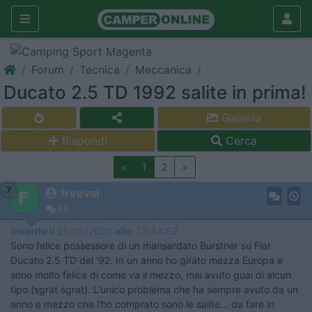
Forum
Tecnica
Meccanica
Ducato 2.5 TD 1992 salite in prima!
Galleria
Rispondi
Cerca
<
1
2
>
7
freeval
46
Inserito il
25/05/2020
alle:
13:44:52
Sono felice possessore di un mansardato Burstner su Fiat
Ducato 2.5 TD del '92. In un anno ho girato mezza Europa e
sono molto felice di come va il mezzo, mai avuto guai di alcun
tipo (sgrat sgrat). L'unico problema che ha sempre avuto da un
anno e mezzo che l'ho comprato sono le salite... da fare in