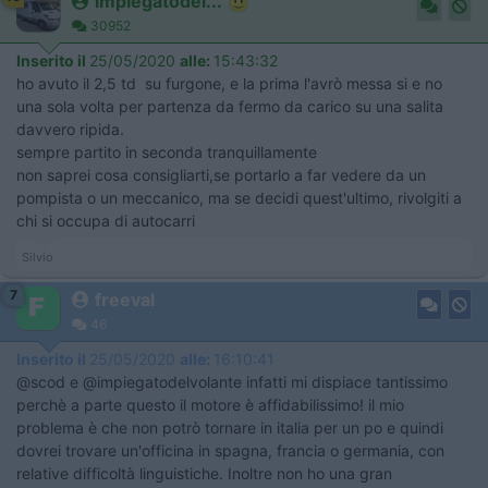
impiegatodel...
30952
Inserito il
25/05/2020
alle:
15:43:32
ho avuto il 2,5 td su furgone, e la prima l'avrò messa si e no
una sola volta per partenza da fermo da carico su una salita
davvero ripida.
sempre partito in seconda tranquillamente
non saprei cosa consigliarti,se portarlo a far vedere da un
pompista o un meccanico, ma se decidi quest'ultimo, rivolgiti a
chi si occupa di autocarri
Silvio
7
freeval
46
Inserito il
25/05/2020
alle:
16:10:41
@scod e @impiegatodelvolante infatti mi dispiace tantissimo
perchè a parte questo il motore è affidabilissimo! il mio
problema è che non potrò tornare in italia per un po e quindi
dovrei trovare un'officina in spagna, francia o germania, con
relative difficoltà linguistiche. Inoltre non ho una gran