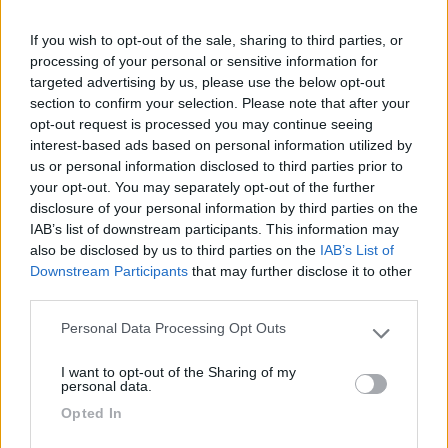
imputabili al turbo o al gasolio. Io credo tu abbia un manicotto crepato .
...
If you wish to opt-out of the sale, sharing to third parties, or
processing of your personal or sensitive information for
fa un po di fumo nero, solitamente solo in fase di "sforzo", tipo
targeted advertising by us, please use the below opt-out
partenza in salita o scalando da terza a seconda in salita.
section to confirm your selection. Please note that after your
sempre a basse velocità. Confesso la mia profonda ignoranza e
opt-out request is processed you may continue seeing
a malapena so riconoscere il turbo. però ora che me lo fate
interest-based ads based on personal information utilized by
notare ricordo che c'è un manicotto con una crepa proprio sotto
us or personal information disclosed to third parties prior to
la fascetta che lo tiene. è frontale, leggermente verso il lato
your opt-out. You may separately opt-out of the further
guida.
disclosure of your personal information by third parties on the
se mi rendo conto di poterlo fare senza fare danni, proverò
IAB’s list of downstream participants. This information may
anche come mi consigli a togliere il tubo che arriva dal filtro e
also be disclosed by us to third parties on the
IAB’s List of
vedere se la girante si muove con facilità.
Downstream Participants
that may further disclose it to other
Nella peggiore delle ipotesi, mi limiterò a fare un paio di foto da
third parties.
postare qui prima di mettere mano.
Grazie infinite!
Personal Data Processing Opt Outs
Please note that this website/app uses one or more Google
22
services and may gather and store information including but
Jordanbullon
I want to opt-out of the Sharing of my
not limited to your visit or usage behaviour. You may click to
2361
personal data.
grant or deny consent to Google and its third-party tags to
Opted In
Inserito il
25/05/2020
alle:
22:53:48
use your data for below specified purposes in below Google
consent section.