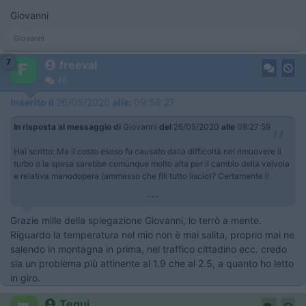
Giovanni
Giovanni
7
freeval
46
Inserito il
26/05/2020
alle:
09:58:27
In risposta al messaggio di
Giovanni
del
26/05/2020
alle
08:27:59
Hai scritto: Ma il costo esoso fu causato dalla difficoltà nel rimuovere il
turbo o la spesa sarebbe comunque molto alta per il cambio della valvola
e relativa manodopera (ammesso che fili tutto liscio)? Certamente il
...
Grazie mille della spiegazione Giovanni, lo terrò a mente.
Riguardo la temperatura nel mio non è mai salita, proprio mai ne
salendo in montagna in prima, nel traffico cittadino ecc. credo
sia un problema più attinente al 1.9 che al 2.5, a quanto ho letto
in giro.
Tequi