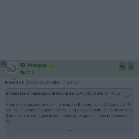
13
Antopat
2219
Inserito il
25/05/2020
alle:
17:29:33
In risposta al messaggio di
freeval
del
25/05/2020
alle
13:44:52
Sono felice possessore di un mansardato Burstner su Fiat Ducato 2.5 TD
del '92. In un anno ho girato mezza Europa e sono molto felice di come va
il mezzo, mai avuto guai di alcun tipo (sgrat sgrat). L'unico problema che
ha
...