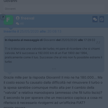
Giovanni
Giovanni
7
freeval
46
Inserito il
25/05/2020
alle:
20:08:13
In risposta al messaggio di
Giovanni
del
25/05/2020
alle
17:29:32
Ti si è bloccata una valvola del turbo; mi pare di ricordare che si chiami
valvola. M'è successo a 192.000 km di un Fiat 1900 del 1994,
praticamente come il tuo. Successe che al mio non fu possibile estrarre il
turbo
...
Grazie mille per la risposta Giovanni! Il mio ne ha 180.000... Ma
il costo esoso fu causato dalla difficoltà nel rimuovere il turbo o
la spesa sarebbe comunque molto alta per il cambio della
"valvola" e relativa manodopera (ammesso che fili tutto liscio)?
E secondo te per sperare che un meccanico capisca a cosa mi
riferisco è necessario rivolgermi ad un'officina FIAT?
grazie ancora