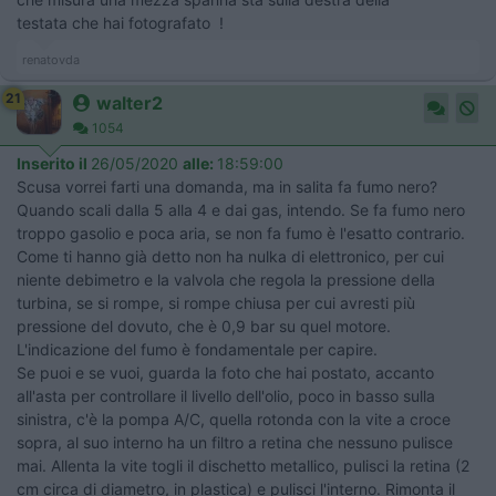
testata che hai fotografato !
renatovda
21
walter2
1054
Inserito il
26/05/2020
alle:
18:59:00
Scusa vorrei farti una domanda, ma in salita fa fumo nero?
Quando scali dalla 5 alla 4 e dai gas, intendo. Se fa fumo nero
troppo gasolio e poca aria, se non fa fumo è l'esatto contrario.
Come ti hanno già detto non ha nulka di elettronico, per cui
niente debimetro e la valvola che regola la pressione della
turbina, se si rompe, si rompe chiusa per cui avresti più
pressione del dovuto, che è 0,9 bar su quel motore.
L'indicazione del fumo è fondamentale per capire.
Se puoi e se vuoi, guarda la foto che hai postato, accanto
all'asta per controllare il livello dell'olio, poco in basso sulla
sinistra, c'è la pompa A/C, quella rotonda con la vite a croce
sopra, al suo interno ha un filtro a retina che nessuno pulisce
mai. Allenta la vite togli il dischetto metallico, pulisci la retina (2
cm circa di diametro, in plastica) e pulisci l'interno. Rimonta il