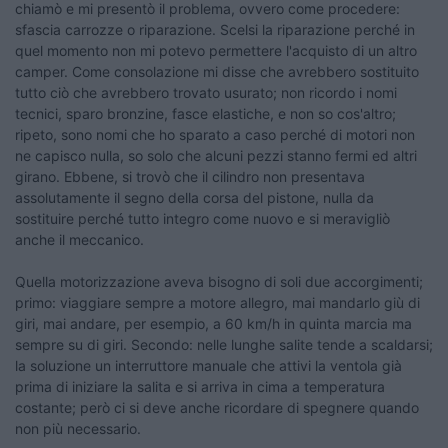
chiamò e mi presentò il problema, ovvero come procedere:
sfascia carrozze o riparazione. Scelsi la riparazione perché in
quel momento non mi potevo permettere l'acquisto di un altro
camper. Come consolazione mi disse che avrebbero sostituito
tutto ciò che avrebbero trovato usurato; non ricordo i nomi
tecnici, sparo bronzine, fasce elastiche, e non so cos'altro;
ripeto, sono nomi che ho sparato a caso perché di motori non
ne capisco nulla, so solo che alcuni pezzi stanno fermi ed altri
girano. Ebbene, si trovò che il cilindro non presentava
assolutamente il segno della corsa del pistone, nulla da
sostituire perché tutto integro come nuovo e si meravigliò
anche il meccanico.
Quella motorizzazione aveva bisogno di soli due accorgimenti;
primo: viaggiare sempre a motore allegro, mai mandarlo giù di
giri, mai andare, per esempio, a 60 km/h in quinta marcia ma
sempre su di giri. Secondo: nelle lunghe salite tende a scaldarsi;
la soluzione un interruttore manuale che attivi la ventola già
prima di iniziare la salita e si arriva in cima a temperatura
costante; però ci si deve anche ricordare di spegnere quando
non più necessario.