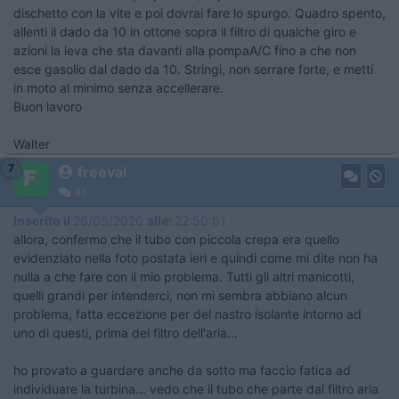
dischetto con la vite e poi dovrai fare lo spurgo. Quadro spento,
allenti il dado da 10 in ottone sopra il filtro di qualche giro e
azioni la leva che sta davanti alla pompaA/C fino a che non
esce gasolio dal dado da 10. Stringi, non serrare forte, e metti
in moto al minimo senza accellerare.
Buon lavoro
Walter
7
freeval
46
Inserito il
26/05/2020
alle:
22:50:01
allora, confermo che il tubo con piccola crepa era quello
evidenziato nella foto postata ieri e quindi come mi dite non ha
nulla a che fare con il mio problema. Tutti gli altri manicotti,
quelli grandi per intenderci, non mi sembra abbiano alcun
problema, fatta eccezione per del nastro isolante intorno ad
uno di questi, prima del filtro dell'aria...
ho provato a guardare anche da sotto ma faccio fatica ad
individuare la turbina... vedo che il tubo che parte dal filtro aria