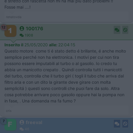
e stretto con fascetta non mi ha mai piu dato problemi !!
Fosse mai ....!
renatovda
12
100176
1908
Inserito il
25/05/2020
alle:
22:04:15
Questo motore come ti é stato detto é brillante, é anche molto
semplice perché non ha elettronica. I motivi per cui non tira
possono essere imputabili al turbo o al gasolio. Io credo tu
abbia un manicotto crepato . Quindi controlla tutti i manicotti
del turbo, controlla che il turbo giri ( togli il tubo che arriva dal
filtro aria e con un dito la girante deve girare con molta
semplicitá ) questi sono controlli che puoi fare da solo. Altra
cosa potrebbe arrivare poco gasolio oppure hai la pompa non
in fase, . Una domanda ma fa fumo ?
cris
7
freeval
46