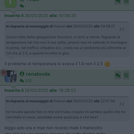
-
Inserito il
26/05/2020
alle:
10:06:20
In risposta al messaggio di
freeval
del
26/05/2020
alle
09:58:27
Grazie mille della spiegazione Giovanni, lo terrò a mente. Riguardo la
temperatura nel mio non è mai salita, proprio mai ne salendo in montagna
in prima, nel traffico cittadino ecc. credo sia un problema più attinente al
1.9 che al 2.5, a quanto ho letto in giro.
Il problema di temperatura lo aveva il 1.9 non il 2.5
11
renatovda
332
Inserito il
26/05/2020
alle:
18:28:02
In risposta al messaggio di
freeval
del
25/05/2020
alle
22:57:56
ho trovato questa foto in rete ed il tubo crepato mi sembra quello che ho
cerchiato in rosso. potrebbe avere qualcosa a che fare?
leggo solo ora e mse non ricordo male il manicotto
che misura una mezza spanna sta sulla destra della