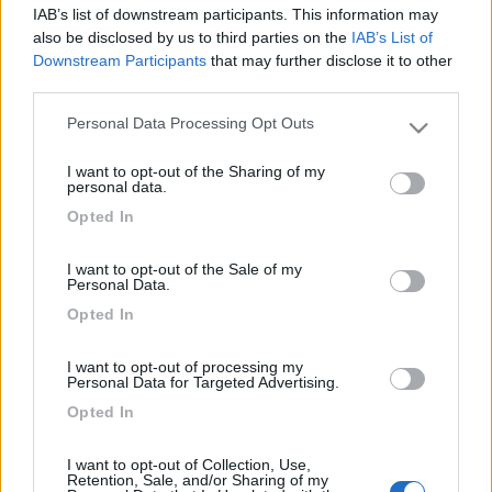
esperienza? coen
IAB’s list of downstream participants. This information may
also be disclosed by us to third parties on the
IAB’s List of
20
Peugeot
Downstream Participants
that may further disclose it to other
25
third parties.
Inserito il
23/07/2011
alle:
23:39:04
Personal Data Processing Opt Outs
Please note that this website/app uses one or more Google
Ciao questa anno senza figli coppia 55/56 Anni vorreemmo fare
services and may gather and store information including but
Polonia pi su sino a Tallinn partirei il 30 / 31 Da Milano possiamo
I want to opt-out of the Sharing of my
not limited to your visit or usage behaviour. You may click to
vedere se fare un pezzo insieme Daniele
personal data.
grant or deny consent to Google and its third-party tags to
<
1
>
Opted In
use your data for below specified purposes in below Google
consent section.
Argomenti recenti
I want to opt-out of the Sale of my
Personal Data.
Opted In
AREE DI SOSTA E CAMPEGGI
Spagna: Barcellona agosto 2026 - sosta e consigli
I want to opt-out of processing my
Personal Data for Targeted Advertising.
Buongiorno a tutti, abbiamo programmato un viaggio in camper con
tappa Barcellona, siamo i...
Opted In
Elisabetta
13 minuti fa
I want to opt-out of Collection, Use,
Retention, Sale, and/or Sharing of my