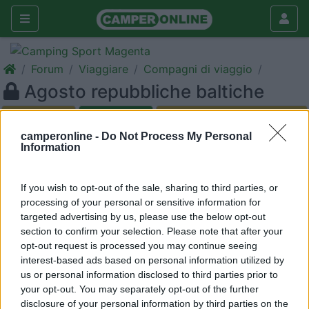
Forum
Viaggiare
Compagni di viaggio
Agosto repubbliche baltiche
Galleria
camperonline -
Do Not Process My Personal
Nuovo
Cerca
Information
<
1
>
If you wish to opt-out of the sale, sharing to third parties, or
22
Coen
processing of your personal or sensitive information for
67
targeted advertising by us, please use the below opt-out
Inserito il
03/07/2011
alle:
18:36:51
section to confirm your selection. Please note that after your
Quest'anno tocca al Nord e vorrei puntare verso queste Nuove
opt-out request is processed you may continue seeing
Mete, malgrado le difficoltà di lingua e ancora di moneta.
interest-based ads based on personal information utilized by
Partirei il 30/31 luglio per essere di ritorno il 20/21 agosto da
us or personal information disclosed to third parties prior to
torino. Tappe intermedie in polonia/ceco. Siamo in tre
your opt-out. You may separately opt-out of the further
55/51/f16. Qualcuno vorrebbe dividere con noi questa
disclosure of your personal information by third parties on the