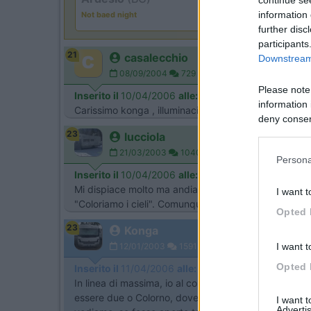
information 
Not baed night
further disc
participants
21
casalecchio
Downstream 
08/09/2004
729
Please note
Inserito il
10/04/2006
alle:
19:04:47
information 
Carissimo konga , illuminaci circa itinerario e soste . 
deny consent
in below Go
23
lucciola
21/03/2003
1040
Persona
Inserito il
10/04/2006
alle:
23:31:20
Mi dispiace molto ma andiamo a farci un giro in Cam
I want t
"Coloriamo i cieli". Comunque augurandovi una buona
Opted 
23
Konga
I want t
12/01/2003
1591
Opted 
Inserito il
11/04/2006
alle:
09:59:18
In linea di massima, io al contrario di oscar parto 
essere due o Colorno, dove c'è la reggia o al castello
I want 
Advertis