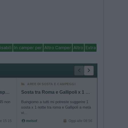
isabili
In camper per
Altro Camper
Altro
Extra
AREE DI SOSTA E CAMPEGGI
AREE DI SO
Frigo Thetford N145 non si spegne
Sosta tra Roma e Gallipoli x 1 notte
145 non
Buingiorno a tutti mi potreste suggerire 1
Buongiorno amic
sosta x 1 notte tra roma e Gallipoli a metà
rigenerante di u
vi...
Garda (senz...
le 15:15
melsof
Oggi alle 08:56
fratetoc