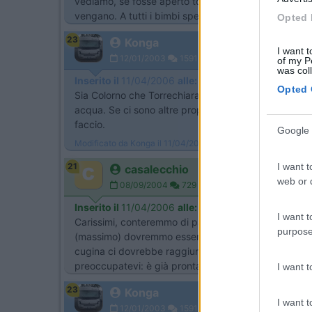
vediamo, se fosse aperto torrechiara, il punto di rit
vengano. A tutti i bimbi sperduti del po che ci hann
Opted 
23
Konga
I want t
12/01/2003
1591
of my P
was col
Inserito il
11/04/2006
alle:
10:40:47
Opted 
Sia Colorno che Torrechiara sono aperti per pasquet
acqua. Se ci sono altre proposte su questa zona fat
faccio.
Google 
Modificato da Konga il 11/04/2006 alle 10:42:13
I want t
21
casalecchio
web or d
08/09/2004
729
Inserito il
11/04/2006
alle:
10:43:25
I want t
Carissimi, conteremmo di partire sabato dopo la tra
purpose
(massimo) dovremmo essere a destinazione. A noi piac
cugina ci dovrebbe raggiungere là. Riusciamo ad in
preoccupatevi: è già pronta con la valigia in mano [8D
I want 
23
Konga
I want t
12/01/2003
1591