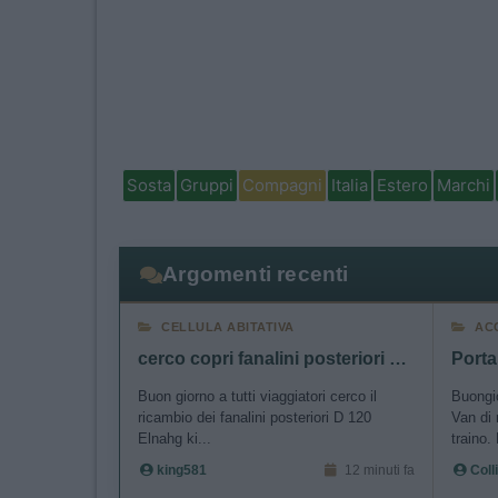
Sosta
Gruppi
Compagni
Italia
Estero
Marchi
Argomenti recenti
CELLULA ABITATIVA
AC
cerco copri fanalini posteriori D 120 king 580 G
Porta
Buon giorno a tutti viaggiatori cerco il
Buongi
ricambio dei fanalini posteriori D 120
Van di 
Elnahg ki...
traino. 
king581
12 minuti fa
Coll