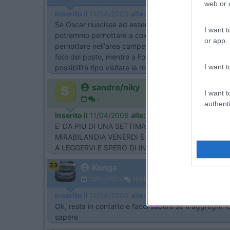
web or d
Inserito il
11/04/2006
alle:
11:25:58
Se Oscar riuscisse ad essere sabato a Colorno per le 
I want t
potremmo pernottare a colorno e domenica mattina dir
or app.
pernottare nell'area camper dovè c'è anche il CS e p
foto del posto, mentre a Fontanellato ci siamo stati 
I want t
possibilità tipo visitare la rocca e domenica mattina
sandro/niky
I want t
-
authenti
Inserito il
11/04/2006
alle:
12:10:20
E' DA PIU DI UNA SETTIMANA CHE CERCAVO IDEE 
MIRABILANDIA VENERDI E SABATO. PER LA DOME
A LEGGERVI E SPERO DI INCONTRARVI NEL DUCA
23
Konga
12/01/2003
1591
Inserito il
11/04/2006
alle:
12:42:08
Ok, resta in contatto e facci sapere se ti aggreghi.
sapere