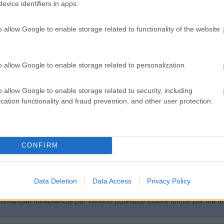
evice identifiers in apps.
16,30 e riuscissimo ad entrare a visitare la reggia con l'ultimo ingres
o allow Google to enable storage related to functionality of the website
igerci a Fontanellato oppure, io non conosco i posti e non sò come si
er me non sarebbe male, nel pomeriggio di pasqua dirigerci a Torrechia
a dicembre per S. Stefano),In alternativa l'orario di incontro con la t
o allow Google to enable storage related to personalization.
 e poi partire ecc ecc. Pensi di poterlo sapere a breve? ora sento Os
o allow Google to enable storage related to security, including
cation functionality and fraud prevention, and other user protection.
PER PASQUA..ORA CHE ABBIAMO DECISO VI LEGGO....LA NOSTRA ID
NICA VAGAVAMO NEL PENSIERO DI STARE AL MARE E RIENTRARE 
TO CIAO SANDRO
CONFIRM
Data Deletion
Data Access
Privacy Policy
 Comunque mirabilandia per venerdi poterbbe essere anche per me una p