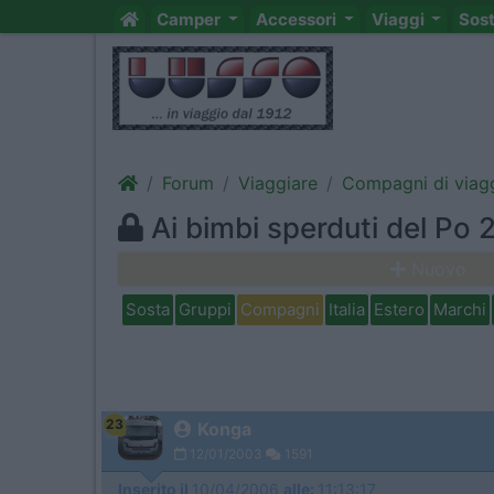
Camper
Accessori
Viaggi
Sos
Forum
Viaggiare
Compagni di viag
Ai bimbi sperduti del Po
Nuovo
Sosta
Gruppi
Compagni
Italia
Estero
Marchi
23
Konga
12/01/2003
1591
Inserito il
10/04/2006
alle:
11:13:17