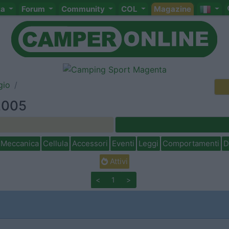
ta
Forum
Community
COL
Magazine
gio
 2005
Meccanica
Cellula
Accessori
Eventi
Leggi
Comportamenti
D
Attivi
<
1
>