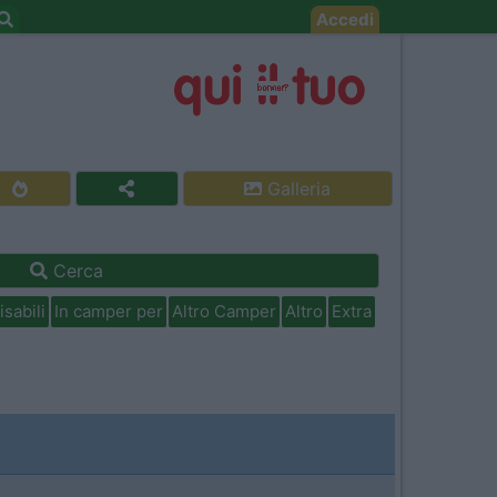
Accedi
Galleria
Cerca
isabili
In camper per
Altro Camper
Altro
Extra