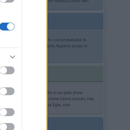
ono altre proposte io non mi fossilizzo.anzi ben
o che ad oggi danno incerto con probabilità di
stelli per il CS devo guardare,Appena posso lo
stanza non è molta pertanto in un paio d'ore
orno di Pasqua, in quanto, come l'anno scorso, mia
 Per quanto riguarda nonna Egle, non