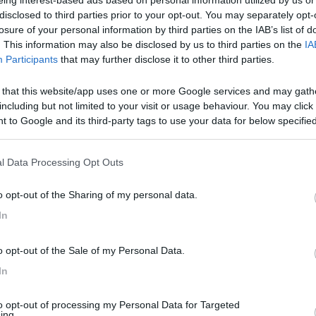
disclosed to third parties prior to your opt-out. You may separately opt-
Sacrae Scenae - Ardesio film festival
A
losure of your personal information by third parties on the IAB’s list of
. This information may also be disclosed by us to third parties on the
IA
Participants
that may further disclose it to other third parties.
 that this website/app uses one or more Google services and may gath
including but not limited to your visit or usage behaviour. You may click 
Forse siamo dei vostri . ciao luigi
 to Google and its third-party tags to use your data for below specifi
ogle consent section.
l Data Processing Opt Outs
argue e partiamo mercoledì nel primo pomeriggio, ponte del 25 april
o opt-out of the Sharing of my personal data.
 Pasqua vi abbracciamo forte tutti quanti e mandiamo un bacione a t
In
o opt-out of the Sale of my Personal Data.
In
venerdi mattina e penso di andare a Bobbio, e sabato spostarmi per il 
 di torrechiara, il tutto dipende dal sapere se il castello di torrechia
to opt-out of processing my Personal Data for Targeted
ing.