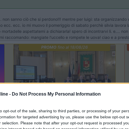
 non sanno ciò che si perdono!!! mentre per luigi: sta organizzando wi
ano ecc. ecc. io mi muovo il pomeriggio di sabato perchè silvia lavora 
e mortadelle aspettatemi a dichiararla! spero di incontrarvi li. e.... n
 mi raccomando: mangiate l'uccello e rompete le uova! ciao e a prest
PROMO
fino al 18/08/26
ine -
Do Not Process My Personal Information
to opt-out of the sale, sharing to third parties, or processing of your per
Lombardia
formation for targeted advertising by us, please use the below opt-out s
Area Sosta Camper Orobie
r selection. Please note that after your opt-out request is processed y
Ardesio
(BG)
eing interest-based ads based on personal information utilized by us or