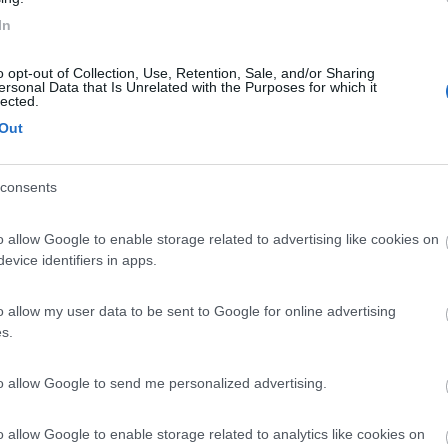
rovo lo possiamo fissare a colorno vicino alla reggia. Comunque se ci s
o letto un grande abbraccio e alla prossima.
In
o opt-out of Collection, Use, Retention, Sale, and/or Sharing
ersonal Data that Is Unrelated with the Purposes for which it
lected.
Out
ta,quindi possiamo organizzarci senza vincoli se non quelli del temp
emelo sapere. Per la sosta ci sono due comuni parcheggi vicino ai ca
consents
o allow Google to enable storage related to advertising like cookies on
evice identifiers in apps.
o allow my user data to be sent to Google for online advertising
dizionale benedizione delle uova dipinte dai bambini, comunque la di
s.
erebbe visitare Fontanellato: pensavamo di visitare il castello il gi
cludere questa meta nel tour che state organizzando? Fateci sapere!
]! Un bacio a tutti Cristina e Luigi
to allow Google to send me personalized advertising.
o allow Google to enable storage related to analytics like cookies on