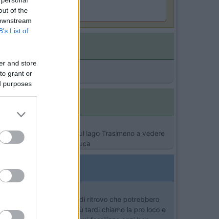
out of the
 levar l'ombra da terra
 downstream
B’s List of
er and store
to grant or
ed purposes
e a Roma e il 1° Maggio sul lago Trasimeno a vedere
utti i bambini. Vania e Luca
primo pomeriggio al luogo di ritrovo che potrebbero
ra è aperto a pasquetta, più tardi chiamo la pro loco e