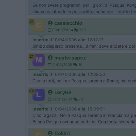
Se non avete programmi per i giorni di Pasqua, Konga
stiamo valutando le possibilità anche per il brutto 
21
casalecchio
08/09/2004
729
Inserito il
10/04/2006
alle:
12:12:17
bimbo disperso presente , dimmi dove andate e poi v
21
masterpapez
11/03/2005
16
Inserito il
10/04/2006
alle:
12:38:23
Ciao a tutti, noi per Pasqua saremo a Roma, ma conto 
22
Lory66
29/01/2004
70
Inserito il
10/04/2006
alle:
15:09:51
Ciao ragazzi! Noi a Pasqua saremo in Francia ma per 
Buona Pasqua ovunque andiate. Con tanta simpatia. 
Colibrì