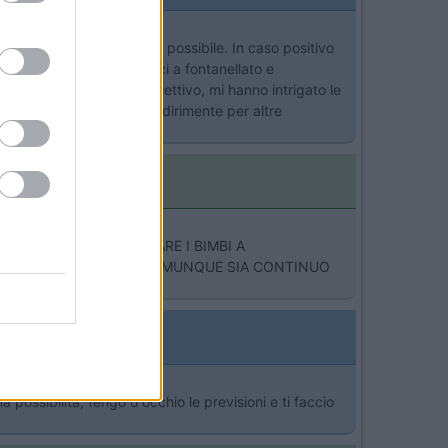
so delle 17 tutto sarebbe possibile. In caso positivo
a Colorno città, dirigerci a fontanellato e
ra, (questo è il mio obiettivo, mi hanno intrigato le
ua cugina potrebbe essere dirimente per altre
car e vediamo i suoi tempi
EA E' QUELLA DI PORTARE I BIMBI A
NEL CAOS DI LUNEDI...COMUNQUE SIA CONTINUO
ossibilità, tengo d'occhio le previsioni e ti faccio