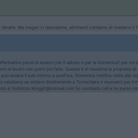
 Venete. Ma magari ci ripensiamo, altrimenti contiamo di rivedervi il
ffermativo pensi di esserci per il sabato o per la Domenica? per noi 
lemi di lavoro non potrò più farlo. Questa è di massima la proposta di 
brì può essere lì solo intorno a quell'ora, Domenica mattina visita alla 
e poi valutiamo se andare direttamente a Torrechiara o muoverci per il
sto è l'indirizzo Konga1@hotmail.com ho cambiato cell e ho perso mol