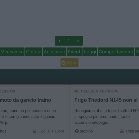
<
1
>
Meccanica
Cellula
Accessori
Eventi
Leggi
Comportamenti
D
Attivi
CESSORI
CELLULA ABITATIVA
moto da gancio traino
orno, sono un possessore di un
Buongiorno, il mio frigo Thetford N
mt 6 con già installato il gancio
si spegne più premendo l tasto
Mi p...
accensione/spegn...
ings
Oggi alle 15:44
mgpino
Oggi al