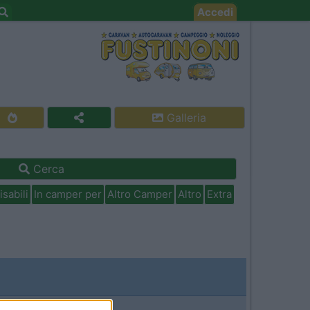
Accedi
Galleria
Cerca
isabili
In camper per
Altro Camper
Altro
Extra