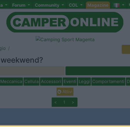
ta
Forum
Community
COL
Magazine
gio
o weekwend?
Meccanica
Cellula
Accessori
Eventi
Leggi
Comportamenti
D
Attivi
<
1
>