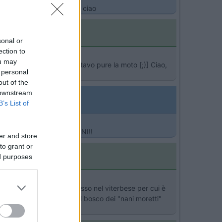
zia !!fatemi sapewre!!ciao ciao
sonal or
ection to
ou may
ert. Se venivo però portavo pure la moto [;)] Ciao,
 personal
out of the
 downstream
B’s List of
STA LA MOTO!!DAI VIENI!!
er and store
to grant or
ed purposes
sono di Roma ma vado spesso nel viterbese per cui è
 ne andiamo spesso per il bosco dei "nani moretti"