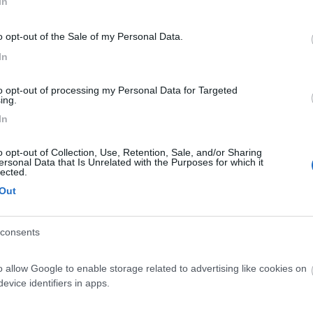
In
o opt-out of the Sale of my Personal Data.
In
tp://www.hostfiles.org]
Ciao.
PROMO
fino al 27/08/26
to opt-out of processing my Personal Data for Targeted
ing.
In
o opt-out of Collection, Use, Retention, Sale, and/or Sharing
ersonal Data that Is Unrelated with the Purposes for which it
lected.
Out
consents
Lombardia
Area Sosta Camper Orobie
o allow Google to enable storage related to advertising like cookies on
Ardesio
(BG)
evice identifiers in apps.
Caccia ai tesori arancioni
A