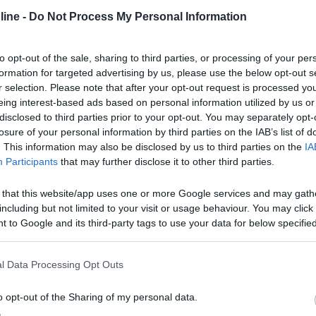
firenze alla pista da cross per un raduno chi viene? almeno si fa amici
ine -
Do Not Process My Personal Information
to opt-out of the sale, sharing to third parties, or processing of your per
formation for targeted advertising by us, please use the below opt-out s
r selection. Please note that after your opt-out request is processed y
nto tra un paio di settimane per una gara di cross 250 categoria exp
eing interest-based ads based on personal information utilized by us or
disclosed to third parties prior to your opt-out. You may separately opt-
losure of your personal information by third parties on the IAB’s list of
. This information may also be disclosed by us to third parties on the
IA
Participants
that may further disclose it to other third parties.
 ANCHE ROBERTO!! INFATTIO DOMENICA GIRERA ANCHE LUI IN PI
 that this website/app uses one or more Google services and may gath
including but not limited to your visit or usage behaviour. You may click 
 to Google and its third-party tags to use your data for below specifi
ogle consent section.
l Data Processing Opt Outs
le dueruote con i tasselli [;)] e meno male che non sono l'unico! Io 
o per qualche mulattiera con l'enduro (ho anche amici sui Cimini e ce
o opt-out of the Sharing of my personal data.