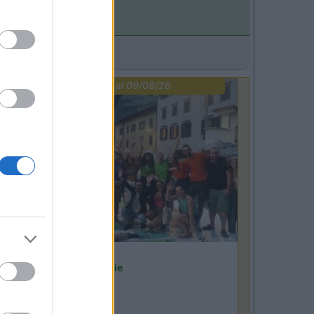
PROMO
fino al 09/08/26
Lombardia
Area Sosta Camper Orobie
Ardesio
(BG)
rdesio in scatola