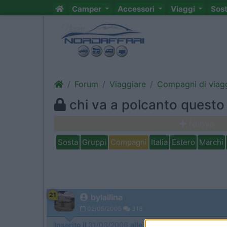
Camper
Accessori
Viaggi
Sos
Forum
Viaggiare
Compagni di viag
chi va a polcanto quest
Nuovo
Sosta
Gruppi
Compagni
Italia
Estero
Marchi
21
bylallina
02/05/2005
318
Inserito il
31/03/2006
alle:
14:50:43