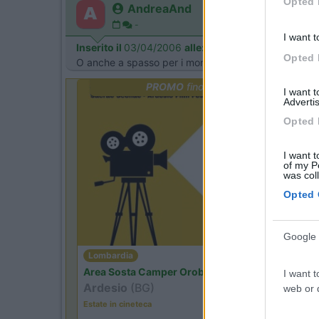
Opted 
AndreaAnd
-
I want t
Inserito il
03/04/2006
alle:
11:39:36
Opted 
O anche a spasso per i monti della Tolfa..... [url=ht
PROMO
fino al 12/08/26
I want 
Advertis
Opted 
I want t
of my P
was col
Opted 
Google 
Lombardia
Area Sosta Camper Orobie
I want t
Ardesio
(BG)
web or d
Estate in cineteca