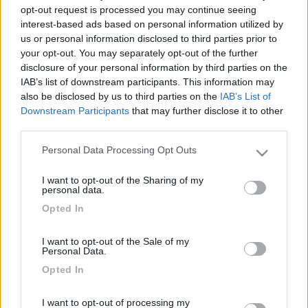
composto da equipaggi con il proprio camper e auto + caravan.
opt-out request is processed you may continue seeing
Questo nostro itinerario è stato studiato per fare conoscere a
interest-based ads based on personal information utilized by
fondo il paese che ci ospiterà, ed è frutto di quindici anni di
us or personal information disclosed to third parties prior to
esperienza in terra d'Africa, si passerà dai siti archeologici più
your opt-out. You may separately opt-out of the further
interessanti alle oasi di montagna ai confini con l'Algeria,
disclosure of your personal information by third parties on the
dall'attraversamento di laghi salati (chott) con il fenomeno dei
IAB’s list of downstream participants. This information may
miraggi all'indimenticabile escursione di 1 giorno in 4x4 che ci
also be disclosed by us to third parties on the
IAB’s List of
porterà fino alla minuscola oasi di Ksar Ghilane in pieno deserto,
Downstream Participants
that may further disclose it to other
dove ci attende un bagno ristoratore nelle calde acque del
third parties.
laghetto (34° costanti), dalle case troglodite ai castelli del
Personal Data Processing Opt Outs
deserto nel sud del paese,dalle silenziose notti stellate dei
Please note that this website/app uses one or more Google
campi serali ai brulicanti souk nelle città e altro ancora con una
services and may gather and store information including but
spesa finale preventivata molto bassa per un viaggio di questo
I want to opt-out of the Sharing of my
not limited to your visit or usage behaviour. You may click to
personal data.
tipo, prezzi particolari saranno poi rivolti a famiglie con bambini,
grant or deny consent to Google and its third-party tags to
Opted In
questo è possibile grazie a degli accordi con il tour operator ed
use your data for below specified purposes in below Google
in virtù del grande anticipo di prenotazione, anche i nostri amici
consent section.
a 4 zampe non avranno problemi a seguirci!! Sul nostro sito
I want to opt-out of the Sale of my
Personal Data.
www.dimensioneavventura.org
Opted In
si possono trovare tutte le informazioni e i consigli sui nostri
viaggi in programma e su quelli già fatti oltre ai numeri di
telefono e all'indirizzo e-mail dove contattarci per qualsiasi
I want to opt-out of processing my