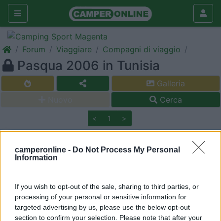
Forum
Viaggiare
Compagni di viaggio
Pasqua 2006 in Tunisia
Galleria
Nuovo
Cerca
<
1
>
21
Dim-Avv
122
camperonline -
Do Not Process My Personal
Information
Inserito il
09/03/2006
alle:
16:55:43
Ciao a tutti, mi chiamo Michele e con questa mail vi informo che
la nostra Associazione sta cercando appassionati di viaggi-
If you wish to opt-out of the sale, sharing to third parties, or
avventura in caravan e camper per affrontare un viaggio in
processing of your personal or sensitive information for
Tunisia e condividerne le spese per il periodo Pasquale con
targeted advertising by us, please use the below opt-out
partenza il 12 aprile e rientro il 20 aprile. Il gruppo sarà
section to confirm your selection. Please note that after your